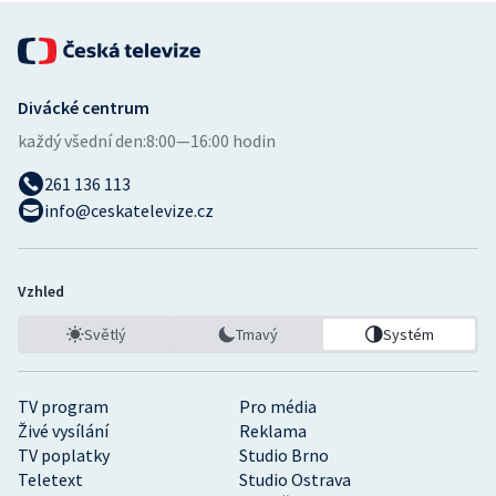
Divácké centrum
každý všední den:
8:00—16:00 hodin
261 136 113
info@ceskatelevize.cz
Vzhled
Světlý
Tmavý
Systém
TV program
Pro média
Živé vysílání
Reklama
TV poplatky
Studio Brno
Teletext
Studio Ostrava