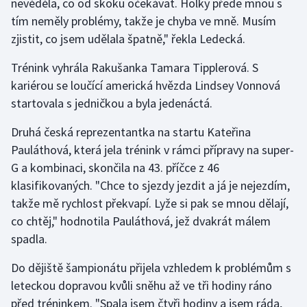
nevěděla, co od skoku očekávat. Holky přede mnou s
tím neměly problémy, takže je chyba ve mně. Musím
Gymnastika
zjistit, co jsem udělala špatně," řekla Ledecká.
Házená
Trénink vyhrála Rakušanka Tamara Tipplerová. S
kariérou se loučící americká hvězda Lindsey Vonnová
Jezdectví
startovala s jedničkou a byla jedenáctá.
Judo
Druhá česká reprezentantka na startu Kateřina
Pauláthová, která jela trénink v rámci přípravy na super-
Krasobruslení
G a kombinaci, skončila na 43. příčce z 46
klasifikovaných. "Chce to sjezdy jezdit a já je nejezdím,
Lezení
takže mě rychlost překvapí. Lyže si pak se mnou dělají,
co chtěj," hodnotila Pauláthová, jež dvakrát málem
Lyže a snowboard
spadla.
Moderní pětiboj
Do dějiště šampionátu přijela vzhledem k problémům s
leteckou dopravou kvůli sněhu až ve tři hodiny ráno
Motorsport
před tréninkem. "Spala jsem čtyři hodiny a jsem ráda,