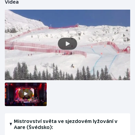
Videa
Stolní tenis
Triatlon
Veslování
Vodní slalom
Volejbal
Ostatní
Mistrovství světa ve sjezdovém lyžování v
Aare (Švédsko):