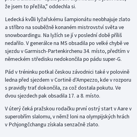
že jsem to přežila," oddechla si.
Olympijské hry
Ledecká kvůli lyžařskému šampionátu neobhajuje zlato
Parasport
a stříbro na souběžně konaném mistrovství světa ve
snowboardingu. Na lyžích se jí v poslední době příliš
Plavání
nedařilo. V generálce na MS obsadila po velké chybě ve
sjezdu v Garmisch-Partenkirchenu 34. místo, předtím v
Plážový volejbal
německém středisku nedokončila po pádu super-G.
Ragby
Pád v tréninku potkal českou závodnici také v polovině
ledna před sjezdem v Cortině d'Ampezzo, kde v rozporu
Rychlobruslení
s pravidly trať dokončila, za což dostala pokutu. Ve
dvou sjezdech pak obsadila 17. a 8. místo.
Rychlostní kanoistika
V úterý čeká pražskou rodačku první ostrý start v Aare v
Short track
superobřím slalomu, v němž loni na olympijských hrách
v Pchjongčchangu získala senzačně zlato.
Sportovní střelba