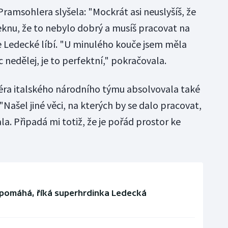
ramsohlera slyšela: "Mockrát asi neuslyšíš, že
eknu, že to nebylo dobrý a musíš pracovat na
e Ledecké líbí. "U minulého kouče jsem měla
ic nedělej, je to perfektní," pokračovala.
ra italského národního týmu absolvovala také
. "Našel jiné věci, na kterých by se dalo pracovat,
. Připadá mi totiž, že je pořád prostor ke
 pomáhá, říká superhrdinka Ledecká