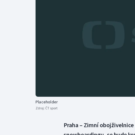
Curling
Dostihy
Florbal
Futsal
Golf
Gymnastika
Placeholder
Zdroj:
ČT sport
Praha – Zimní obojživelnice
snowboardingu, se bude krom