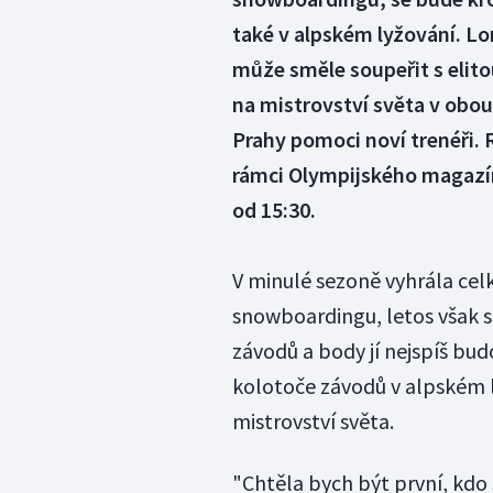
také v alpském lyžování. L
může směle soupeřit s elito
na mistrovství světa v obo
Prahy pomoci noví trenéři. 
rámci Olympijského magazín
od 15:30.
V minulé sezoně vyhrála ce
snowboardingu, letos však s
závodů a body jí nejspíš bu
kolotoče závodů v alpském ly
mistrovství světa.
"Chtěla bych být první, kd