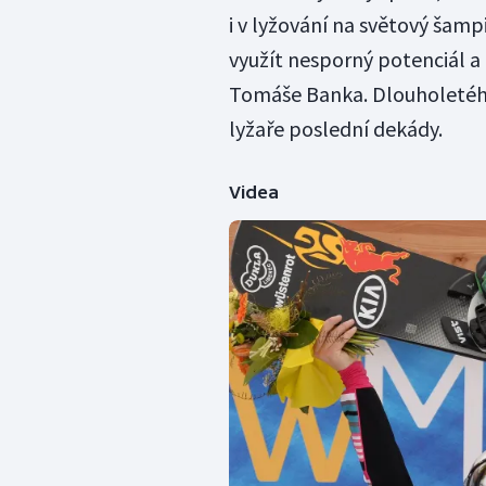
i v lyžování na světový šam
využít nesporný potenciál 
Tomáše Banka. Dlouholetého
lyžaře poslední dekády.
Videa