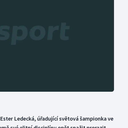
Moderní pětiboj
Triatlon
Motorsport
Veslování
Olympijské hry
Vodní slalom
Parasport
Volejbal
Plavání
Ostatní
Plážový volejbal
 Ester Ledecká, úřadující světová šampionka ve
ě své elitní disciplíny opět snažit prorazit