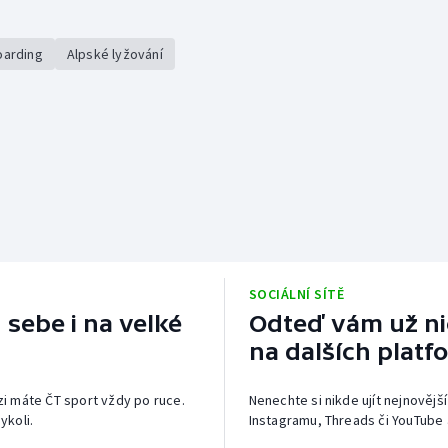
arding
Alpské lyžování
SOCIÁLNÍ SÍTĚ
 sebe i na velké
Odteď vám už nic
na dalších platf
izi máte ČT sport vždy po ruce.
Nenechte si nikde ujít nejnovější
ykoli.
Instagramu, Threads či YouTube 