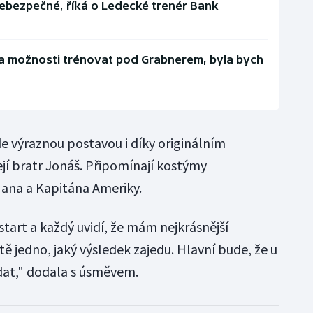
y nebezpečné, říká o Ledecké trenér Bank
a možnosti trénovat pod Grabnerem, byla bych
e výraznou postavou i díky originálním
jí bratr Jonáš. Připomínají kostýmy
Mana a Kapitána Ameriky.
tart a každý uvidí, že mám nejkrásnější
 jedno, jaký výsledek zajedu. Hlavní bude, že u
dat," dodala s úsměvem.