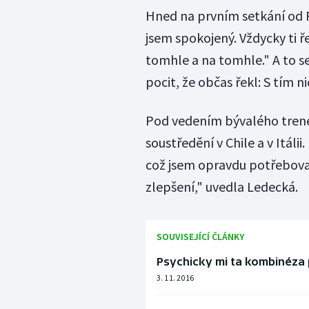
Hned na prvním setkání od P
jsem spokojený. Vždycky ti ř
tomhle a na tomhle." A to s
pocit, že občas řekl: S tím n
Pod vedením bývalého trené
soustředění v Chile a v Itálii
což jsem opravdu potřebovala
zlepšení," uvedla Ledecká.
SOUVISEJÍCÍ ČLÁNKY
Psychicky mi ta kombinéza
3. 11. 2016