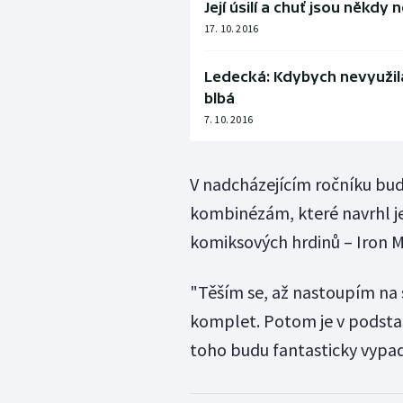
Její úsilí a chuť jsou někd
17. 10. 2016
Ledecká: Kdybych nevyužil
blbá
7. 10. 2016
V nadcházejícím ročníku bud
kombinézám, které navrhl je
komiksových hrdinů – Iron 
"Těším se, až nastoupím na s
komplet. Potom je v podstatě
toho budu fantasticky vypa