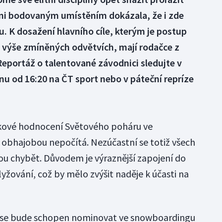
oni bodovaným umístěním dokázala, že i zde
u. K dosažení hlavního cíle, kterým je postup
u výše zmíněných odvětvích, mají rodačce z
Reportáž o talentované závodnici sledujte v
u od 16:20 na ČT sport nebo v páteční repríze
lkové hodnocení Světového poháru ve
 obhajobou nepočítá. Nezúčastní se totiž všech
dou chybět. Důvodem je výraznější zapojení do
žování, což by mělo zvýšit naděje k účasti na
o se bude schopen nominovat ve snowboardingu