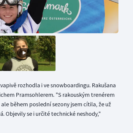
apivě rozhodla i ve snowboardingu. Rakušana
Erichem Pramsohlerem. "S rakouským trenérem
, ale během poslední sezony jsem cítila, že už
 Objevily se i určité technické neshody,"