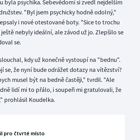
 byla psychika. Sebevědomí si zvedl nejdelším
ružstev. "Byl jsem psychicky hodně odolný,"
psaly i nové otestované boty. "Sice to trochu
 ještě nebyly ideální, ale závod už jo. Zlepšilo se
oval se.
louchal, kdy už konečně vystoupí na "bednu".
í se, že nyní bude odrážet dotazy na vítězství?
ych musel být na bedně častěji," tvrdil. "Ale
ě lidí mi to přálo, i soupeři mi gratulovali, že
" prohlásil Koudelka.
l pro čtvrté místo