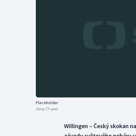
Curling
Dostihy
Florbal
Futsal
Golf
Gymnastika
Placeholder
Zdroj:
ČT sport
Willingen – Český skokan n
závodu světového poháru v