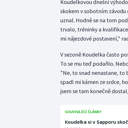
Koudelkovou dnešní výhodou
skokem v sobotním závodu d
uznal. Hodně se na tom pode
trvalo, tréninky a kvalifikace
mi nájezdové postavení," rad
V sezoně Koudelka často pos
To se mu teď podařilo. Neboj
"Ne, to snad nenastane, to b
spadl mi kámen ze srdce, hodn
jsem se tam konečně dostal,
SOUVISEJÍCÍ ČLÁNKY
Koudelka si v Sapporu skoči