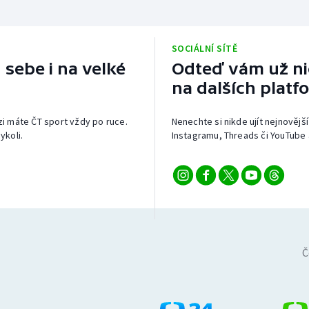
SOCIÁLNÍ SÍTĚ
 sebe i na velké
Odteď vám už nic
na dalších platf
izi máte ČT sport vždy po ruce.
Nenechte si nikde ujít nejnovější
ykoli.
Instagramu, Threads či YouTube 
Č