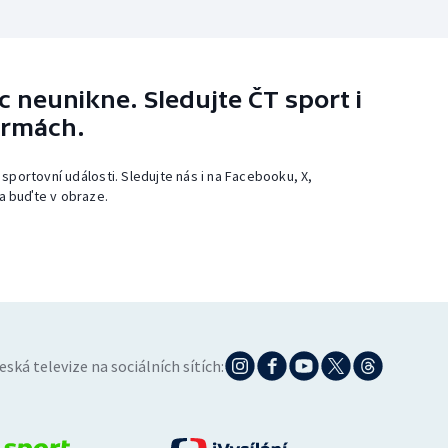
 neunikne. Sledujte ČT sport i
ormách.
 sportovní události. Sledujte nás i na Facebooku, X,
a buďte v obraze.
eská televize na sociálních sítích: