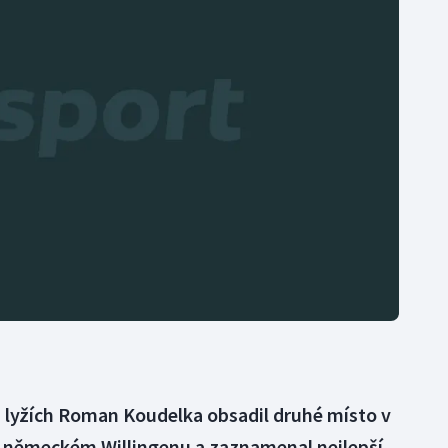
Moderní pětiboj
Triatlon
Motorsport
Veslování
Olympijské hry
Vodní slalom
Parasport
Volejbal
Plavání
Ostatní
Plážový volejbal
a lyžích Roman Koudelka obsadil druhé místo v
 německém Willingenu a zaznamenal nejlepší