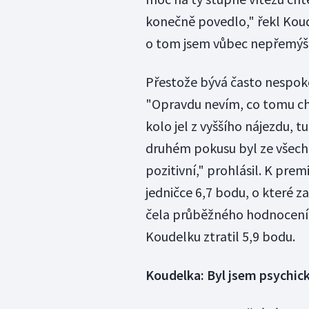
konečně povedlo," řekl Kou
o tom jsem vůbec nepřemýšle
Přestože bývá často nespoko
"Opravdu nevím, co tomu chy
kolo jel z vyššího nájezdu, 
druhém pokusu byl ze všech 
pozitivní," prohlásil. K pre
jedničce 6,7 bodu, o které z
čela průběžného hodnocení SP
Koudelku ztratil 5,9 bodu.
Koudelka: Byl jsem psychic