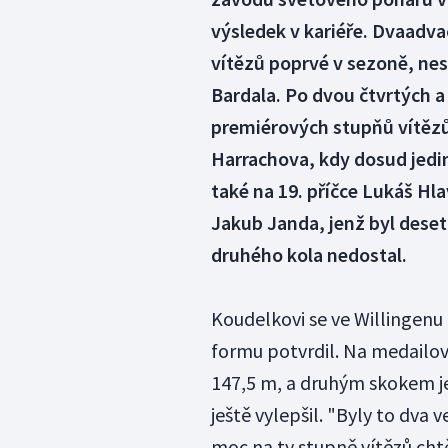
výsledek v kariéře. Dvaadva
vítězů poprvé v sezoně, ne
Bardala. Po dvou čtvrtých a
premiérových stupňů vítězů 
Harrachova, kdy dosud jedi
také na 19. příčce Lukáš Hl
Jakub Janda, jenž byl deset
druhého kola nedostal.
Koudelkovi se ve Willingenu 
formu potvrdil. Na medailové
147,5 m, a druhým skokem je
ještě vylepšil. "Byly to dva 
moc na ty stupně vítězů chtě