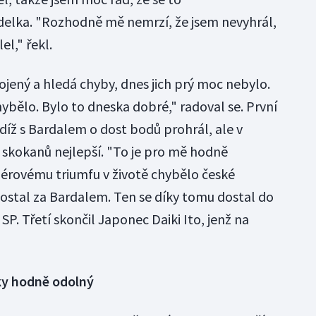
delka. "Rozhodně mě nemrzí, že jsem nevyhrál,
l," řekl.
jený a hledá chyby, dnes jich prý moc nebylo.
bělo. Bylo to dneska dobré," radoval se. První
tudíž s Bardalem o dost bodů prohrál, ale v
skokanů nejlepší. "To je pro mě hodně
miérovému triumfu v životě chybělo české
aostal za Bardalem. Ten se díky tomu dostal do
. Třetí skončil Japonec Daiki Ito, jenž na
ky hodně odolný