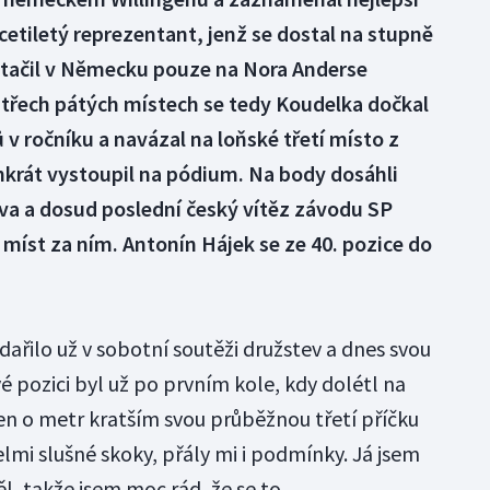
cetiletý reprezentant, jenž se dostal na stupně
stačil v Německu pouze na Nora Anderse
 třech pátých místech se tedy Koudelka dočkal
v ročníku a navázal na loňské třetí místo z
nkrát vystoupil na pódium. Na body dosáhli
ava a dosud poslední český vítěz závodu SP
 míst za ním. Antonín Hájek se ze 40. pozice do
dařilo už v sobotní soutěži družstev a dnes svou
 pozici byl už po prvním kole, kdy dolétl na
n o metr kratším svou průběžnou třetí příčku
velmi slušné skoky, přály mi i podmínky. Já jsem
l, takže jsem moc rád, že se to