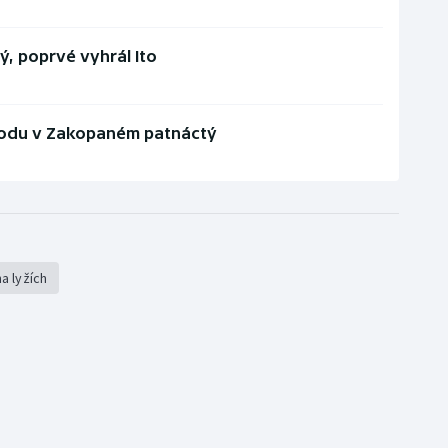
ý, poprvé vyhrál Ito
vodu v Zakopaném patnáctý
a lyžích