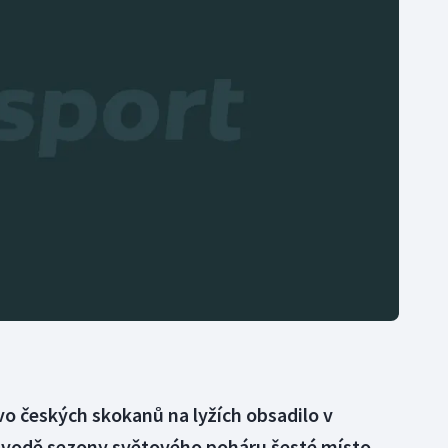
Moderní pětiboj
Triatlon
Motorsport
Veslování
Olympijské hry
Vodní slalom
Parasport
Volejbal
Plavání
Ostatní
Plážový volejbal
o českých skokanů na lyžích obsadilo v
odě sezony světového poháru šesté místo.