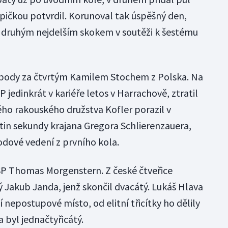
špičkou potvrdil. Korunoval tak úspěšný den,
 druhým nejdelším skokem v soutěži k šestému
i body za čtvrtým Kamilem Stochem z Polska. Na
SP jedinkrát v kariéře letos v Harrachově, ztratil
ého rakouského družstva Kofler porazil v
in sekundy krajana Gregora Schlierenzauera,
odové vedení z prvního kola.
z SP Thomas Morgenstern. Z české čtveřice
 Jakub Janda, jenž skončil dvacátý. Lukáš Hlava
 nepostupové místo, od elitní třicítky ho dělily
a byl jednačtyřicátý.