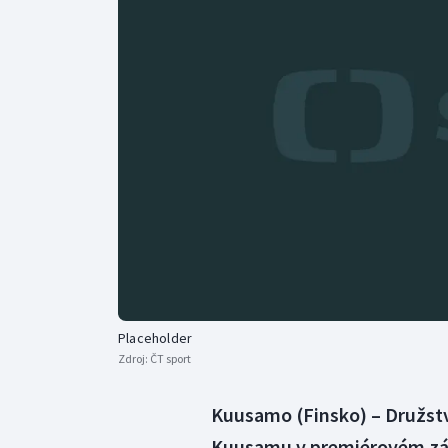
Curling
Dostihy
Florbal
Futsal
Golf
Gymnastika
Placeholder
Zdroj:
ČT sport
Kuusamo (Finsko) – Družstv
Kuusamu v premiérovém záv