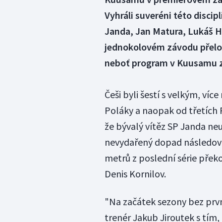
Vyhráli suveréni této discip
Janda, Jan Matura, Lukáš H
jednokolovém závodu přelož
neboť program v Kuusamu z
Češi byli šestí s velkým, v
Poláky a naopak od třetích R
že bývalý vítěz SP Janda neu
nevydařený dopad následoval
metrů z poslední série přek
Denis Kornilov.
"Na začátek sezony bez prvn
trenér Jakub Jiroutek s tím,