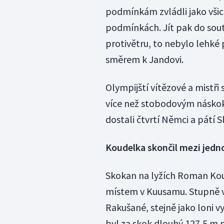
podmínkám zvládli jako všichn
podmínkách. Jít pak do sou
protivětru, to nebylo lehké 
směrem k Jandovi.
Olympijští vítězové a mistři 
více než stobodovým náskok
dostali čtvrtí Němci a pátí Sl
Koudelka skončil mezi jedno
Skokan na lyžích Roman Ko
místem v Kuusamu. Stupně v
Rakušané, stejně jako loni 
byl za skok dlouhý 127,5 m 