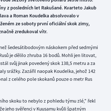
líny z posledních let Rakušané. Kvarteto Jakub
lava a Roman Koudelka absolvovalo v
eném ze soboty první oficiální skok zimy,
načně zredukoval vítr.
íce než šedesátibodovým náskokem před sedmými
usů je dělilo zhruba 16 bodů. Mohli jen litovat,
stál svůj jinak povedený skok 138,5 metru a za
y srážky. Zazářil naopak Koudelka, jehož 142
onal z celého pole skokanů pouze o metr Rus
ího skoku to nebylo z pohledu týmu zlé," řekl
 že jeho svěřenci v Kuusamu kvůli špatným