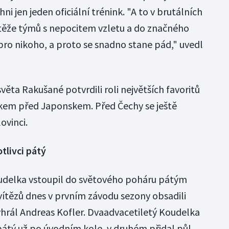
i jen jeden oficiální trénink. "A to v brutálních
těže týmů s nepocitem vzletu a do značného
pro nikoho, a proto se snadno stane pád," uvedl
světa Rakušané potvrdili roli největších favoritů
em před Japonskem. Před Čechy se ještě
ovinci.
tlivci pátý
udelka vstoupil do světového poháru pátým
ítězů dnes v prvním závodu sezony obsadili
vyhrál Andreas Kofler. Dvaadvacetiletý Koudelka
pátý už po úvodním kole, v druhém přidal půl