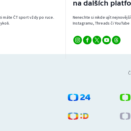
na dalších platf
izi máte ČT sport vždy po ruce.
Nenechte si nikde ujít nejnovější
ykoli.
Instagramu, Threads či YouTube 
Č