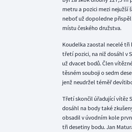
metru a pozici mezi nejužší 
neboť už dopoledne přispěl
místu českého družstva.
Koudelka zaostal necelé tř
třetí pozici, na niž dosáhl v 
už dvacet bodů. Člen vítězn
těsném souboji o sedm deset
jenž neudržel téměř devítib
Třetí skončil úřadující vítě
dosáhl na body také zkušený
obsadil v úvodním kole první
tři desetiny bodu. Jan Matur