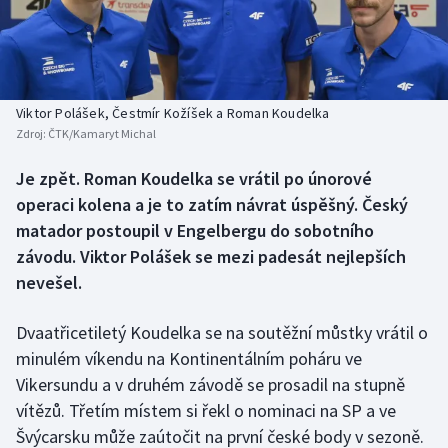
Baseball a softbal
Soutěže
Basketbal
Historické návraty
Biatlon
Aplikace ČT sport
Viktor Polášek, Čestmír Kožíšek a Roman Koudelka
Zdroj:
ČTK/Kamaryt Michal
Boby a skeleton
AZ kvíz
Je zpět. Roman Koudelka se vrátil po únorové
operaci kolena a je to zatím návrat úspěšný. Český
Box
matador postoupil v Engelbergu do sobotního
Curling
závodu. Viktor Polášek se mezi padesát nejlepších
nevešel.
Dostihy
Dvaatřicetiletý Koudelka se na soutěžní můstky vrátil o
Florbal
minulém víkendu na Kontinentálním poháru ve
Vikersundu a v druhém závodě se prosadil na stupně
Futsal
vítězů. Třetím místem si řekl o nominaci na SP a ve
Švýcarsku může zaútočit na první české body v sezoně.
Golf