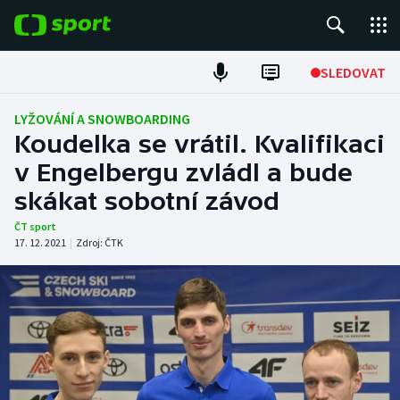
POPULÁRNÍ
SLEDOVAT
Fotbal
LYŽOVÁNÍ A SNOWBOARDING
Koudelka se vrátil. Kvalifikaci
Hokej
v Engelbergu zvládl a bude
skákat sobotní závod
Tenis
ČT sport
Atletika
17. 12. 2021
|
Zdroj:
ČTK
Cyklistika
DALŠÍ SPORTY
Americký fotbal
NEPŘEHLÉDNĚTE