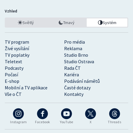
Vzhled
Světlý
Tmavý
Systém
TV program
Pro média
Živé vysílání
Reklama
TV poplatky
Studio Brno
Teletext
Studio Ostrava
Podcasty
Rada ČT
Počasí
Kariéra
E-shop
Podávání námětů
Mobilní a TV aplikace
Časté dotazy
Vše o ČT
Kontakty
Instagram
Facebook
YouTube
X
Threads