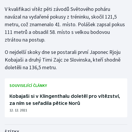
V kvalifikaci vítěz pěti závodů Světového poháru
Gymnastika
navázal na vydařené pokusy z tréninku, skočil 121,5
metru, což znamenalo 41. místo. Polášek zapsal pokus
Házená
111 metrů a obsadil 58. místo s velkou bodovou
ztrátou na postup.
Jezdectví
O nejdelší skoky dne se postarali první Japonec Rjoju
Judo
Kobajaši a druhý Timi Zajc ze Slovinska, kteří shodně
doletěli na 136,5 metru.
Krasobruslení
Lezení
SOUVISEJÍCÍ ČLÁNKY
Kobajaši si v Klingenthalu doletěl pro vítězství,
Lyže a snowboard
za ním se seřadila pětice Norů
12. 12. 2021
Moderní pětiboj
Motorsport
ŠTÍTKY