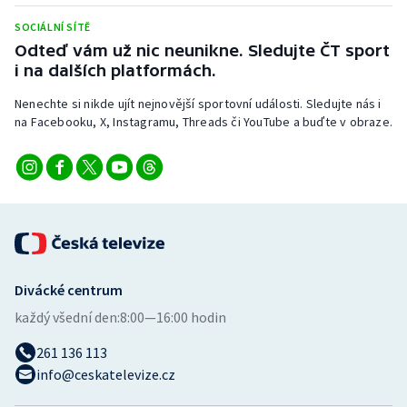
Stolní tenis
SOCIÁLNÍ SÍTĚ
Odteď vám už nic neunikne. Sledujte ČT sport
Triatlon
i na dalších platformách.
Veslování
Nenechte si nikde ujít nejnovější sportovní události. Sledujte nás i
na Facebooku, X, Instagramu, Threads či YouTube a buďte v obraze.
Vodní slalom
Volejbal
Ostatní
Divácké centrum
každý všední den:
8:00—16:00 hodin
261 136 113
info@ceskatelevize.cz