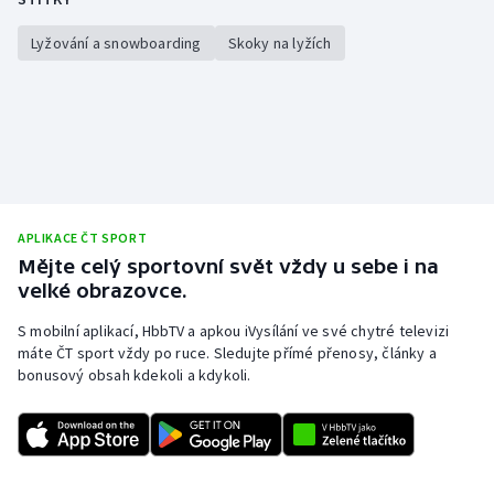
Olympijské hry
Lyžování a snowboarding
Skoky na lyžích
Parasport
Plavání
Plážový volejbal
APLIKACE ČT SPORT
Ragby
Mějte celý sportovní svět vždy u sebe i na
velké obrazovce.
Rychlobruslení
S mobilní aplikací, HbbTV a apkou iVysílání ve své chytré televizi
Rychlostní kanoistika
máte ČT sport vždy po ruce. Sledujte přímé přenosy, články a
bonusový obsah kdekoli a kdykoli.
Short track
Sportovní střelba