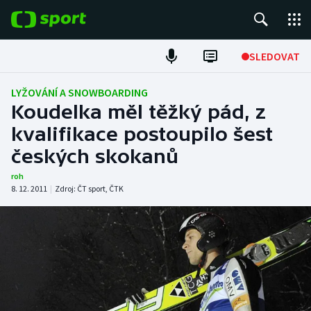
POPULÁRNÍ
SLEDOVAT
Fotbal
LYŽOVÁNÍ A SNOWBOARDING
Koudelka měl těžký pád, z
Hokej
kvalifikace postoupilo šest
českých skokanů
Tenis
roh
Atletika
8. 12. 2011
|
Zdroj:
ČT sport
,
ČTK
Cyklistika
DALŠÍ SPORTY
Americký fotbal
NEPŘEHLÉDNĚTE