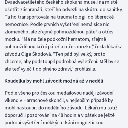
Dvaadvacetiletého českého skokana museli na místě
Stolní tenis
ošetřit záchranáři, kteří ho odvezli na skútru do sanitky.
Ta ho transportovala na traumatologii do liberecké
Triatlon
nemocnice. Podle prvních vyšetření nemá sice nic
zlomeného, ale zřejmě pohmožděnou páteř a otřes
Veslování
mozku. "Má na čele podkožní hematom, zřejmě
Vodní slalom
pohmožděnou krční páteř a otřes mozku," řekla lékařka
závodu Olga Škodová. "Ten pád byl velký, proto
Volejbal
chceme, aby podstoupil podrobná vyšetření. Měl by se
ale teď vyléčit do plného zdraví," prohlásila.
Ostatní
Koudelka by mohl závodit možná až v neděli
Podle všeho pro českou medailovou naději závodní
víkend v Harrachově skončil, v nejlepším případě by
mohl nastoupit do nedělního závodu. Lékaři mu totiž
doporučili pozorování na 48 hodin a v pátek se ještě
podrobí vyšetření měkkých tkání magnetickou