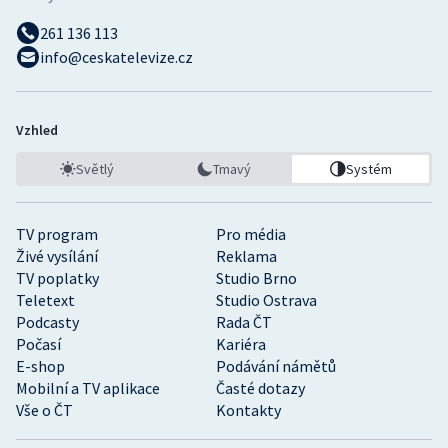
261 136 113
info@ceskatelevize.cz
Vzhled
Světlý
Tmavý
Systém
TV program
Pro média
Živé vysílání
Reklama
TV poplatky
Studio Brno
Teletext
Studio Ostrava
Podcasty
Rada ČT
Počasí
Kariéra
E-shop
Podávání námětů
Mobilní a TV aplikace
Časté dotazy
Vše o ČT
Kontakty