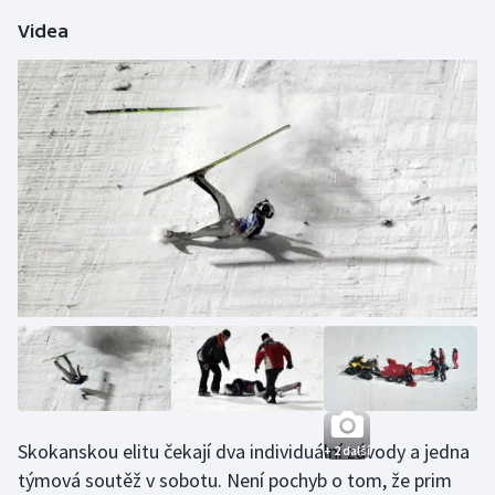
Videa
Skokanskou elitu čekají dva individuální závody a jedna
+ 2 další
týmová soutěž v sobotu. Není pochyb o tom, že prim