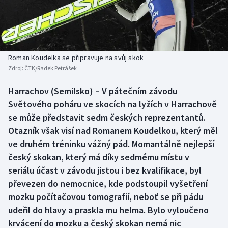
Baseball a softbal
Soutěže
Basketbal
Historické návraty
Biatlon
Aplikace ČT sport
Roman Koudelka se připravuje na svůj skok
Zdroj:
ČTK/Radek Petrášek
Boby a skeleton
AZ kvíz
Harrachov (Semilsko) – V pátečním závodu
Světového poháru ve skocích na lyžích v Harrachově
Box
se může představit sedm českých reprezentantů.
Curling
Otazník však visí nad Romanem Koudelkou, který měl
ve druhém tréninku vážný pád. Momantálně nejlepší
Dostihy
český skokan, který má díky sedmému místu v
seriálu účast v závodu jistou i bez kvalifikace, byl
Florbal
převezen do nemocnice, kde podstoupil vyšetření
mozku počítačovou tomografií, neboť se při pádu
Futsal
udeřil do hlavy a praskla mu helma. Bylo vyloučeno
krvácení do mozku a český skokan nemá nic
Golf