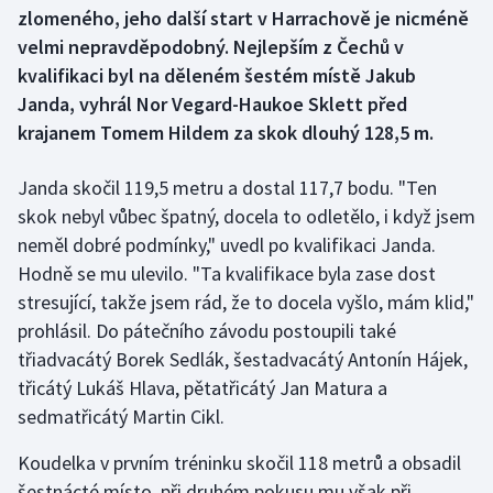
zlomeného, jeho další start v Harrachově je nicméně
velmi nepravděpodobný. Nejlepším z Čechů v
Gymnastika
kvalifikaci byl na děleném šestém místě Jakub
Janda, vyhrál Nor Vegard-Haukoe Sklett před
Házená
krajanem Tomem Hildem za skok dlouhý 128,5 m.
Jezdectví
Janda skočil 119,5 metru a dostal 117,7 bodu. "Ten
Judo
skok nebyl vůbec špatný, docela to odletělo, i když jsem
neměl dobré podmínky," uvedl po kvalifikaci Janda.
Krasobruslení
Hodně se mu ulevilo. "Ta kvalifikace byla zase dost
stresující, takže jsem rád, že to docela vyšlo, mám klid,"
Lezení
prohlásil. Do pátečního závodu postoupili také
třiadvacátý Borek Sedlák, šestadvacátý Antonín Hájek,
Lyže a snowboard
třicátý Lukáš Hlava, pětatřicátý Jan Matura a
sedmatřicátý Martin Cikl.
Moderní pětiboj
Koudelka v prvním tréninku skočil 118 metrů a obsadil
Motorsport
šestnácté místo, při druhém pokusu mu však při