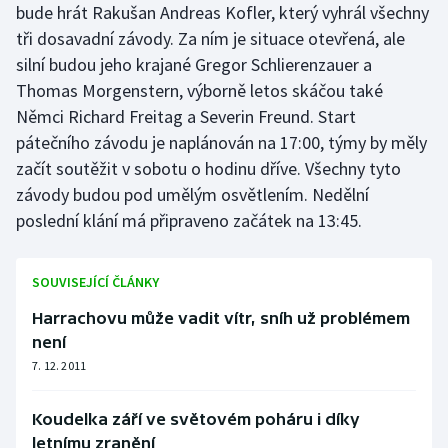
bude hrát Rakušan Andreas Kofler, který vyhrál všechny
tři dosavadní závody. Za ním je situace otevřená, ale
silní budou jeho krajané Gregor Schlierenzauer a
Thomas Morgenstern, výborně letos skáčou také
Němci Richard Freitag a Severin Freund. Start
pátečního závodu je naplánován na 17:00, týmy by měly
začít soutěžit v sobotu o hodinu dříve. Všechny tyto
závody budou pod umělým osvětlením. Nedělní
poslední klání má připraveno začátek na 13:45.
SOUVISEJÍCÍ ČLÁNKY
Harrachovu může vadit vítr, sníh už problémem
není
7. 12. 2011
Koudelka září ve světovém poháru i díky
letnímu zranění