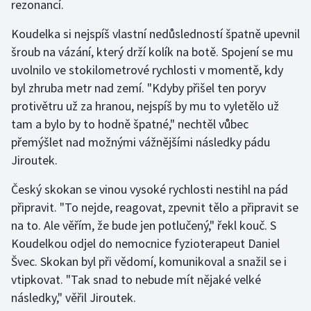
rezonancí.
Koudelka si nejspíš vlastní nedůsledností špatně upevnil
šroub na vázání, který drží kolík na botě. Spojení se mu
uvolnilo ve stokilometrové rychlosti v momentě, kdy
byl zhruba metr nad zemí. "Kdyby přišel ten poryv
protivětru už za hranou, nejspíš by mu to vyletělo už
tam a bylo by to hodně špatné," nechtěl vůbec
přemýšlet nad možnými vážnějšími následky pádu
Jiroutek.
Český skokan se vinou vysoké rychlosti nestihl na pád
připravit. "To nejde, reagovat, zpevnit tělo a připravit se
na to. Ale věřím, že bude jen potlučený," řekl kouč. S
Koudelkou odjel do nemocnice fyzioterapeut Daniel
Švec. Skokan byl při vědomí, komunikoval a snažil se i
vtipkovat. "Tak snad to nebude mít nějaké velké
následky," věřil Jiroutek.