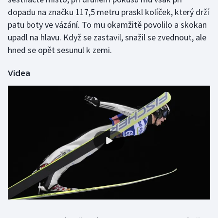
dopadu na značku 117,5 metru praskl kolíček, který drží
Olympijské hry
patu boty ve vázání. To mu okamžitě povolilo a skokan
upadl na hlavu. Když se zastavil, snažil se zvednout, ale
Parasport
hned se opět sesunul k zemi.
Plavání
Videa
Plážový volejbal
Ragby
Rychlobruslení
Rychlostní kanoistika
Short track
Sportovní střelba