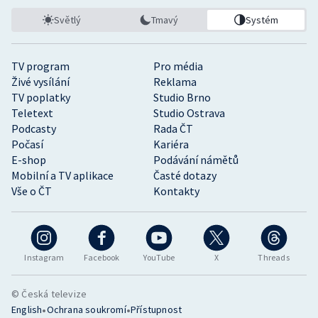
Světlý
Tmavý
Systém
TV program
Pro média
Živé vysílání
Reklama
TV poplatky
Studio Brno
Teletext
Studio Ostrava
Podcasty
Rada ČT
Počasí
Kariéra
E-shop
Podávání námětů
Mobilní a TV aplikace
Časté dotazy
Vše o ČT
Kontakty
Instagram
Facebook
YouTube
X
Threads
© Česká televize
•
•
English
Ochrana soukromí
Přístupnost