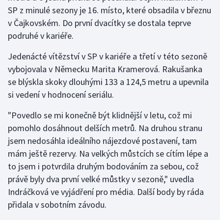
SP z minulé sezony je 16. místo, které obsadila v březnu
v Čajkovském. Do první dvacítky se dostala teprve
Gymnastika
podruhé v kariéře.
Házená
Jedenácté vítězství v SP v kariéře a třetí v této sezoně
vybojovala v Německu Marita Kramerová. Rakušanka
Jezdectví
se blýskla skoky dlouhými 133 a 124,5 metru a upevnila
Judo
si vedení v hodnocení seriálu.
"Povedlo se mi konečně být klidnější v letu, což mi
Krasobruslení
pomohlo dosáhnout delších metrů. Na druhou stranu
jsem nedosáhla ideálního nájezdové postavení, tam
Lezení
mám ještě rezervy. Na velkých můstcích se cítím lépe a
Lyže a snowboard
to jsem i potvrdila druhým bodováním za sebou, což
právě byly dva první velké můstky v sezoně," uvedla
Moderní pětiboj
Indráčková ve vyjádření pro média. Další body by ráda
přidala v sobotním závodu.
Motorsport