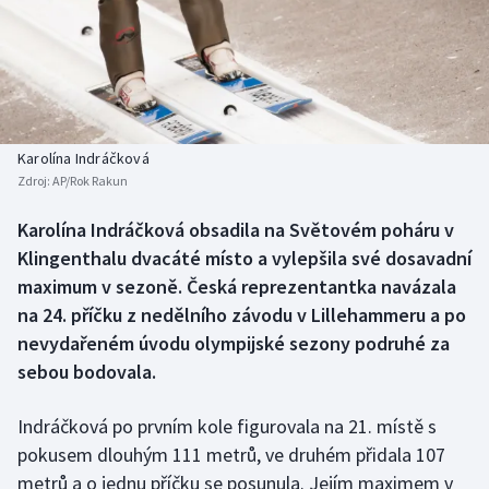
Baseball a softbal
Soutěže
Basketbal
Historické návraty
Biatlon
Aplikace ČT sport
Karolína Indráčková
Boby a skeleton
AZ kvíz
Zdroj:
AP/Rok Rakun
Box
Karolína Indráčková obsadila na Světovém poháru v
Klingenthalu dvacáté místo a vylepšila své dosavadní
Curling
maximum v sezoně. Česká reprezentantka navázala
na 24. příčku z nedělního závodu v Lillehammeru a po
Dostihy
nevydařeném úvodu olympijské sezony podruhé za
sebou bodovala.
Florbal
Indráčková po prvním kole figurovala na 21. místě s
Futsal
pokusem dlouhým 111 metrů, ve druhém přidala 107
metrů a o jednu příčku se posunula. Jejím maximem v
Golf