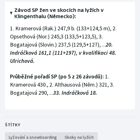
Olympijské hry
Závod SP žen ve skocích na lyžích v
Klingenthalu (Německo):
Parasport
1. Kramerová (Rak.) 247,9 b. (133+124,5 m), 2.
Opsethová (Nor.) 245,3 (133,5+123,5), 3.
Plavání
Bogatajová (Slovin.) 237,5 (129,5+127), ...
20.
Indráčková 161,1 (111+197), v kvalifikaci 48.
Plážový volejbal
Ulrichová.
Ragby
Průběžné pořadí SP (po 5 z 26 závodů):
1.
Kramerová 430., 2. Althausová (Něm.) 321, 3.
Rychlobruslení
Bogatajová 290, ...
33. Indráčková 18.
Rychlostní kanoistika
Short track
ŠTÍTKY
Sportovní střelba
Lyžování a snowboarding
Skoky na lyžích