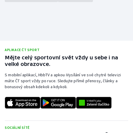
Stolní tenis
Triatlon
Veslování
Vodní slalom
APLIKACE ČT SPORT
Mějte celý sportovní svět vždy u sebe i na
Volejbal
velké obrazovce.
S mobilní aplikací, HbbTV a apkou iVysílání ve své chytré televizi
Ostatní
máte ČT sport vždy po ruce. Sledujte přímé přenosy, články a
bonusový obsah kdekoli a kdykoli.
SOCIÁLNÍ SÍTĚ