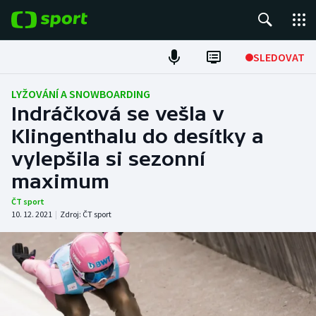
POPULÁRNÍ
SLEDOVAT
Fotbal
LYŽOVÁNÍ A SNOWBOARDING
Indráčková se vešla v
Hokej
Klingenthalu do desítky a
vylepšila si sezonní
Tenis
maximum
Atletika
ČT sport
10. 12. 2021
|
Zdroj:
ČT sport
Cyklistika
DALŠÍ SPORTY
Americký fotbal
NEPŘEHLÉDNĚTE