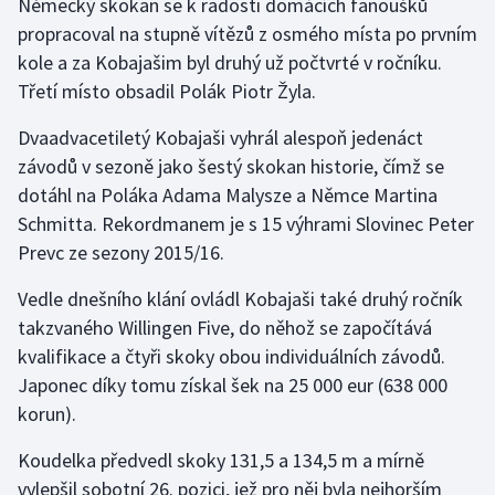
Německý skokan se k radosti domácích fanoušků
propracoval na stupně vítězů z osmého místa po prvním
Gymnastika
kole a za Kobajašim byl druhý už počtvrté v ročníku.
Třetí místo obsadil Polák Piotr Žyla.
Házená
Dvaadvacetiletý Kobajaši vyhrál alespoň jedenáct
Jezdectví
závodů v sezoně jako šestý skokan historie, čímž se
dotáhl na Poláka Adama Malysze a Němce Martina
Judo
Schmitta. Rekordmanem je s 15 výhrami Slovinec Peter
Prevc ze sezony 2015/16.
Krasobruslení
Vedle dnešního klání ovládl Kobajaši také druhý ročník
Lezení
takzvaného Willingen Five, do něhož se započítává
kvalifikace a čtyři skoky obou individuálních závodů.
Lyže a snowboard
Japonec díky tomu získal šek na 25 000 eur (638 000
korun).
Moderní pětiboj
Koudelka předvedl skoky 131,5 a 134,5 m a mírně
Motorsport
vylepšil sobotní 26. pozici, jež pro něj byla nejhorším