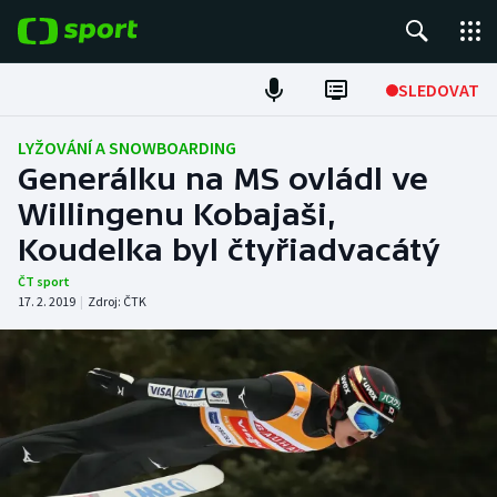
POPULÁRNÍ
SLEDOVAT
Fotbal
LYŽOVÁNÍ A SNOWBOARDING
Generálku na MS ovládl ve
Hokej
Willingenu Kobajaši,
Koudelka byl čtyřiadvacátý
Tenis
ČT sport
Atletika
17. 2. 2019
|
Zdroj:
ČTK
Cyklistika
DALŠÍ SPORTY
Americký fotbal
NEPŘEHLÉDNĚTE