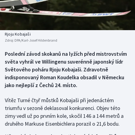
Baseball a softbal
Soutěže
Basketbal
Historické návraty
Biatlon
Aplikace ČT sport
Rjoju Kobajaši
Zdroj:
DPA/Karl-Josef Hildenbrand
Boby a skeleton
AZ kvíz
Poslední závod skokanů na lyžích před mistrovstvím
světa vyhrál ve Willingenu suverénně japonský lídr
Box
Světového poháru Rjoju Kobajaši. Zdravotně
Curling
indisponovaný Roman Koudelka obsadil v Německu
jako nejlepší z Čechů 24. místo.
Dostihy
Vítěz Turné čtyř můstků Kobajaši při jedenáctém
Florbal
triumfu v sezoně deklasoval konkurenci. Objev této
zimy vedl už po prvním kole, skočil 146 a 144 metrů a
Futsal
druhého Markuse Eisenbichlera porazil o 21,6 bodu.
Golf