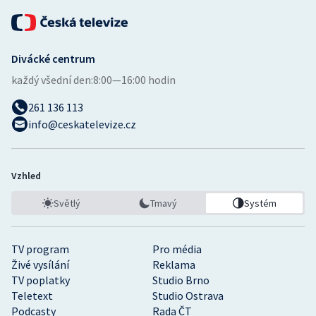
Divácké centrum
každý všední den:
8:00—16:00 hodin
261 136 113
info@ceskatelevize.cz
Vzhled
Světlý
Tmavý
Systém
TV program
Pro média
Živé vysílání
Reklama
TV poplatky
Studio Brno
Teletext
Studio Ostrava
Podcasty
Rada ČT