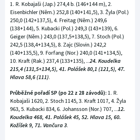
1. R. Kobajaši (Jap.) 274,4 b. (146+144 m), 2.
Stolní tenis
Eisenbichler (Něm.) 252,8 (140+141,5), 3. Žyla (Pol.)
Triatlon
250,0 (142+137,5), 4. Freitag (Něm.) 249,6
(138+144), 5. Kubacki (Pol.) 249,3 (143+139), 6.
Veslování
Geiger (Něm.) 243,0 (137,5+138,5), 7. Stoch (Pol.)
242,5 (138,4+134,5), 8. Zajc (Slovin.) 242,2
Vodní slalom
(140+135,5), 9. Forfang (Nor.) 240,0 (141+134,5),
10. Kraft (Rak.) 237,4 (133+135), ...
24. Koudelka
Volejbal
215,4 (131,5+134,5), 41. Polášek 80,1 (121,5), 47.
Hlava 58,6 (111)
.
Ostatní
Průběžné pořadí SP (po 22 z 28 závodů):
1. R.
Kobajaši 1620, 2. Stoch 1145, 3. Kraft 1017, 4. Žyla
963, 5. Kubacki 834, 6. Johansson (Nor.) 707, ...
12.
Koudelka 468, 41. Polášek 45, 52. Hlava 15, 60.
Kožíšek 9, 71. Vančura 3
.