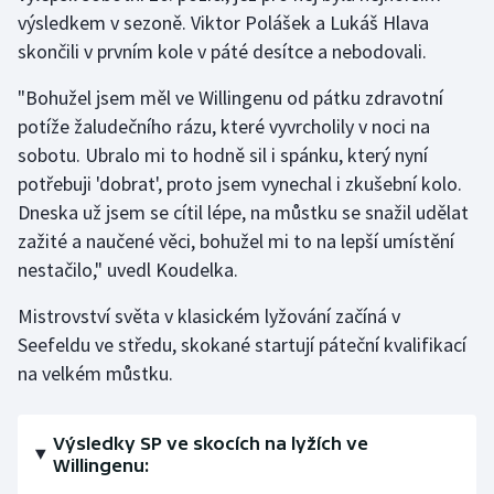
výsledkem v sezoně. Viktor Polášek a Lukáš Hlava
Olympijské hry
skončili v prvním kole v páté desítce a nebodovali.
Parasport
"Bohužel jsem měl ve Willingenu od pátku zdravotní
potíže žaludečního rázu, které vyvrcholily v noci na
Plavání
sobotu. Ubralo mi to hodně sil i spánku, který nyní
potřebuji 'dobrat', proto jsem vynechal i zkušební kolo.
Plážový volejbal
Dneska už jsem se cítil lépe, na můstku se snažil udělat
zažité a naučené věci, bohužel mi to na lepší umístění
Ragby
nestačilo," uvedl Koudelka.
Rychlobruslení
Mistrovství světa v klasickém lyžování začíná v
Seefeldu ve středu, skokané startují páteční kvalifikací
Rychlostní kanoistika
na velkém můstku.
Short track
Výsledky SP ve skocích na lyžích ve
Sportovní střelba
Willingenu: