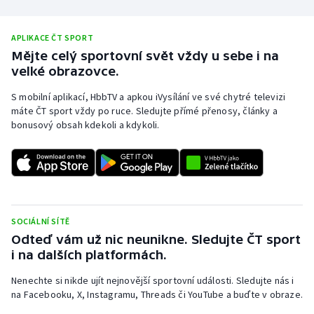
Stolní tenis
APLIKACE ČT SPORT
Triatlon
Mějte celý sportovní svět vždy u sebe i na
velké obrazovce.
Veslování
S mobilní aplikací, HbbTV a apkou iVysílání ve své chytré televizi
Vodní slalom
máte ČT sport vždy po ruce. Sledujte přímé přenosy, články a
bonusový obsah kdekoli a kdykoli.
Volejbal
Ostatní
SOCIÁLNÍ SÍTĚ
Odteď vám už nic neunikne. Sledujte ČT sport
i na dalších platformách.
Nenechte si nikde ujít nejnovější sportovní události. Sledujte nás i
na Facebooku, X, Instagramu, Threads či YouTube a buďte v obraze.