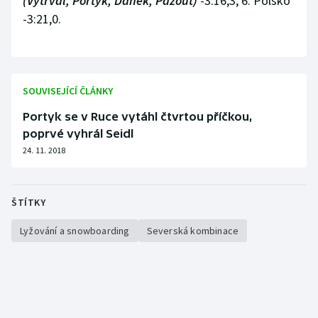
(Vytrval, Portyk, Daněk, Pažout)
-3:16,3, 6. Polsko
-3:21,0.
Olympijské hry
Parasport
Plavání
SOUVISEJÍCÍ ČLÁNKY
Portyk se v Ruce vytáhl čtvrtou příčkou,
Plážový volejbal
poprvé vyhrál Seidl
24. 11. 2018
Ragby
Rychlobruslení
ŠTÍTKY
Rychlostní kanoistika
Lyžování a snowboarding
Severská kombinace
Short track
Sportovní střelba