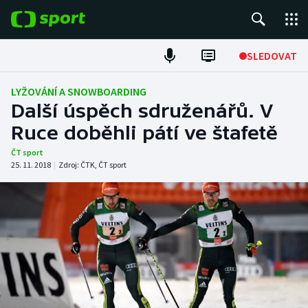
POPULÁRNÍ
SLEDOVAT
Fotbal
LYŽOVÁNÍ A SNOWBOARDING
Další úspěch sdruženářů. V
Hokej
Ruce doběhli pátí ve štafetě
Tenis
ČT sport
25. 11. 2018
|
Zdroj:
ČTK
,
ČT sport
Atletika
Cyklistika
DALŠÍ SPORTY
Americký fotbal
NEPŘEHLÉDNĚTE