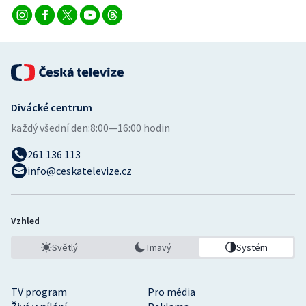
Divácké centrum
každý všední den:
8:00—16:00 hodin
261 136 113
info@ceskatelevize.cz
Vzhled
Světlý
Tmavý
Systém
TV program
Pro média