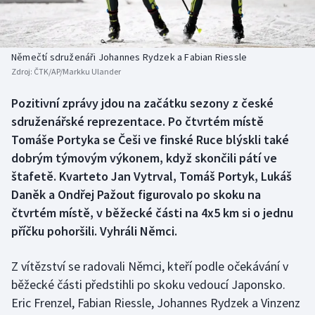
Baseball a softbal
Soutěže
Basketbal
Historické návraty
Němečtí sdruženáři Johannes Rydzek a Fabian Riessle
Zdroj:
ČTK/AP/Markku Ulander
Biatlon
Aplikace ČT sport
Pozitivní zprávy jdou na začátku sezony z české
Boby a skeleton
AZ kvíz
sdruženářské reprezentace. Po čtvrtém místě
Tomáše Portyka se Češi ve finské Ruce blýskli také
Box
dobrým týmovým výkonem, když skončili pátí ve
štafetě. Kvarteto Jan Vytrval, Tomáš Portyk, Lukáš
Curling
Daněk a Ondřej Pažout figurovalo po skoku na
čtvrtém místě, v běžecké části na 4x5 km si o jednu
Dostihy
příčku pohoršili. Vyhráli Němci.
Florbal
Z vítězství se radovali Němci, kteří podle očekávání v
Futsal
běžecké části předstihli po skoku vedoucí Japonsko.
Eric Frenzel, Fabian Riessle, Johannes Rydzek a Vinzenz
Golf