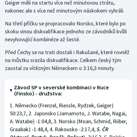
Geiger měli na startu více než minutovou ztrátu,
nakonec ale s více než minutovým náskokem vyhráli.
Gymnastika
Na třetí příčku se propracovalo Norsko, které bylo po
Házená
skoku vinou diskvalifikace jednoho ze závodníků kvůli
nevyhovující kombinéze až šesté.
Jezdectví
Před Čechy se na trati dostali i Rakušané, které rovněž
Judo
na můstku srazila diskvalifikace. Celkem český tým
zaostal za vítězným Německem o 3:16,3 minuty.
Krasobruslení
Lezení
Závod SP v severské kombinaci v Ruce
(Finsko) - družstva:
Lyže a snowboard
1. Německo (Frenzel, Riessle, Rydzek, Geiger)
50:23,7, 2. Japonsko (Jamamoto, J. Watabe, Nagai,
Moderní pětiboj
A. Watabe) -1:04,8, 3. Norsko (Moan, Schmid, Riiber,
Graabak) -1:48,4, 4. Rakousko -2:17,4,
5. ČR
Motorsport