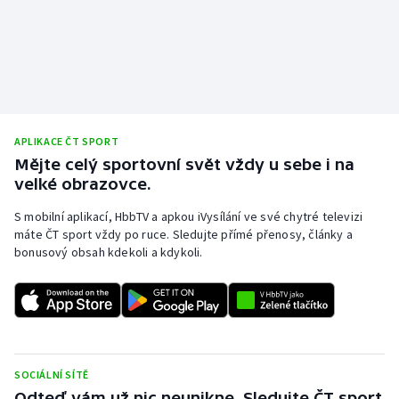
Olympijské hry
Parasport
Plavání
APLIKACE ČT SPORT
Plážový volejbal
Mějte celý sportovní svět vždy u sebe i na
velké obrazovce.
Ragby
S mobilní aplikací, HbbTV a apkou iVysílání ve své chytré televizi
máte ČT sport vždy po ruce. Sledujte přímé přenosy, články a
Rychlobruslení
bonusový obsah kdekoli a kdykoli.
Rychlostní kanoistika
Short track
Sportovní střelba
SOCIÁLNÍ SÍTĚ
Odteď vám už nic neunikne. Sledujte ČT sport