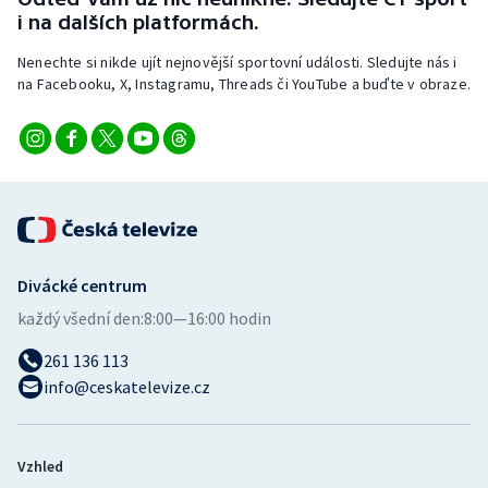
Stolní tenis
i na dalších platformách.
Nenechte si nikde ujít nejnovější sportovní události. Sledujte nás i
Triatlon
na Facebooku, X, Instagramu, Threads či YouTube a buďte v obraze.
Veslování
Vodní slalom
Volejbal
Ostatní
Divácké centrum
každý všední den:
8:00—16:00 hodin
261 136 113
info@ceskatelevize.cz
Vzhled