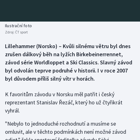
Baseball a softbal
Soutěže
Basketbal
Historické návraty
Ilustrační foto
Zdroj:
ČT sport
Biatlon
Aplikace ČT sport
Lillehammer (Norsko) – Kvůli silnému větru byl dnes
Boby a skeleton
AZ kvíz
zrušen dálkový běh na lyžích Birkebeinerrennet,
závod série Worldloppet a Ski Classics. Slavný závod
Box
byl odvolán teprve podruhé v historii. I v roce 2007
byl důvodem příliš silný vítr v horách.
Curling
K favoritům závodu v Norsku měl patřit i český
Dostihy
reprezentant Stanislav Řezáč, který ho už čtyřikrát
Florbal
vyhrál.
"Nebylo to jednoduché rozhodnutí a musíme se
Futsal
omluvit, ale v těchto podmínkách není možné závod
odjet," řekla sportovní ředitelka závodu Sölvi
Golf