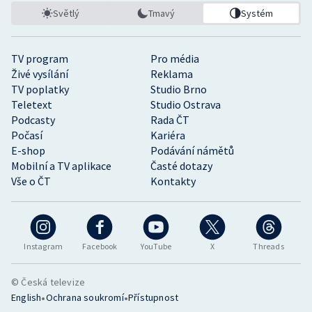
Světlý
Tmavý
Systém
TV program
Pro média
Živé vysílání
Reklama
TV poplatky
Studio Brno
Teletext
Studio Ostrava
Podcasty
Rada ČT
Počasí
Kariéra
E-shop
Podávání námětů
Mobilní a TV aplikace
Časté dotazy
Vše o ČT
Kontakty
Instagram
Facebook
YouTube
X
Threads
© Česká televize
•
•
English
Ochrana soukromí
Přístupnost