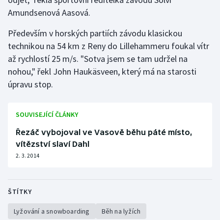
Amundsenová Aasová.
Gymnastika
Především v horských partiích závodu klasickou
technikou na 54 km z Reny do Lillehammeru foukal vítr
Házená
až rychlostí 25 m/s. "Sotva jsem se tam udržel na
Jezdectví
nohou," řekl John Haukäsveen, který má na starosti
úpravu stop.
Judo
SOUVISEJÍCÍ ČLÁNKY
Krasobruslení
Řezáč vybojoval ve Vasově běhu páté místo,
Lezení
vítězství slaví Dahl
2. 3. 2014
Lyže a snowboard
Moderní pětiboj
ŠTÍTKY
Motorsport
Lyžování a snowboarding
Běh na lyžích