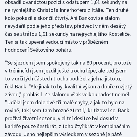
obsadil dvanáctou pozici s odstupem 1,61 sekundy na
nejrychlejšího Christofa Innerhofera z Itálie. Ten druhé
Gymnastika
kolo pokazil a skončil čtvrtý. Ani Bankovi se slalom
nevydařil podle jeho představ, předvedl v něm desátý
Házená
čas se ztrátou 1,61 sekundy na nejrychlejšího Kosteliče.
Ten si tak upevnil vedoucí místo v průběžném
Jezdectví
hodnocení Světového poháru.
Judo
"Se sjezdem jsem spokojený tak na 80 procent, protože
v trénincích jsem jezdil ještě trochu lépe, ale teď jsem
Krasobruslení
to v určitých částech trochu podržel a jel na jistotu,"
řekl Bank. "Ale jinak to byl kvalitní výkon a dobře rozjetý
Lezení
závod," prohlásil. Ze slalomu však velkou radost neměl.
"Udělal jsem dole dvě tři malé chyby, a jak to bylo na
Lyže a snowboard
rovině, tak jsem tam hrozně ztratil," kritizoval se. Bank
Moderní pětiboj
prožívá životní sezonu; v elitní desítce byl dosud v
kariéře pouze šestkrát, z toho čtyřikrát v kombinačním
Motorsport
závodu. Jeho nejlepším výsledkem v sezoně je páté