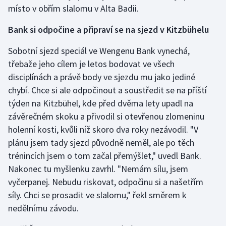
místo v obřím slalomu v Alta Badii.
Olympijské hry
Bank si odpočine a připraví se na sjezd v Kitzbühelu
Parasport
Sobotní sjezd speciál ve Wengenu Bank vynechá,
třebaže jeho cílem je letos bodovat ve všech
Plavání
disciplínách a právě body ve sjezdu mu jako jediné
Plážový volejbal
chybí. Chce si ale odpočinout a soustředit se na příští
týden na Kitzbühel, kde před dvěma lety upadl na
Ragby
závěrečném skoku a přivodil si otevřenou zlomeninu
holenní kosti, kvůli níž skoro dva roky nezávodil. "V
Rychlobruslení
plánu jsem tady sjezd původně neměl, ale po těch
trénincích jsem o tom začal přemýšlet," uvedl Bank.
Rychlostní kanoistika
Nakonec tu myšlenku zavrhl. "Nemám sílu, jsem
vyčerpanej. Nebudu riskovat, odpočinu si a našetřím
Short track
síly. Chci se prosadit ve slalomu," řekl směrem k
nedělnímu závodu.
Sportovní střelba