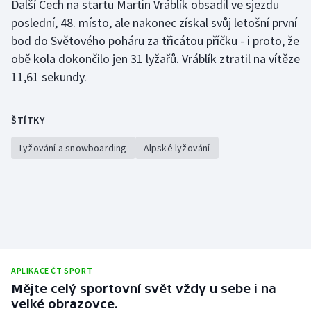
Další Čech na startu Martin Vráblík obsadil ve sjezdu
Stolní tenis
poslední, 48. místo, ale nakonec získal svůj letošní první
bod do Světového poháru za třicátou příčku - i proto, že
Triatlon
obě kola dokončilo jen 31 lyžařů. Vráblík ztratil na vítěze
11,61 sekundy.
Veslování
Vodní slalom
ŠTÍTKY
Volejbal
Lyžování a snowboarding
Alpské lyžování
Ostatní
APLIKACE ČT SPORT
Mějte celý sportovní svět vždy u sebe i na
velké obrazovce.