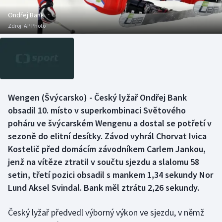
Baseball a softbal
Soutěže
Ondřej Bank
Zdroj:
AP Photo
Basketbal
Historické návraty
Biatlon
Aplikace ČT sport
Boby a skeleton
AZ kvíz
Wengen (Švýcarsko) - Český lyžař Ondřej Bank
Box
obsadil 10. místo v superkombinaci Světového
poháru ve švýcarském Wengenu a dostal se potřetí v
Curling
sezoně do elitní desítky. Závod vyhrál Chorvat Ivica
Kostelič před domácím závodníkem Carlem Jankou,
Dostihy
jenž na vítěze ztratil v součtu sjezdu a slalomu 58
Florbal
setin, třetí pozici obsadil s mankem 1,34 sekundy Nor
Lund Aksel Svindal. Bank měl ztrátu 2,26 sekundy.
Futsal
Český lyžař předvedl výborný výkon ve sjezdu, v němž
Golf