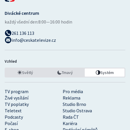
Divácké centrum
každý všední den:
8:00—16:00 hodin
261 136 113
info@ceskatelevize.cz
Vzhled
Světlý
Tmavý
Systém
TV program
Pro média
Živé vysílání
Reklama
TV poplatky
Studio Brno
Teletext
Studio Ostrava
Podcasty
Rada ČT
Počasí
Kariéra
E-shop
Podávání námětů