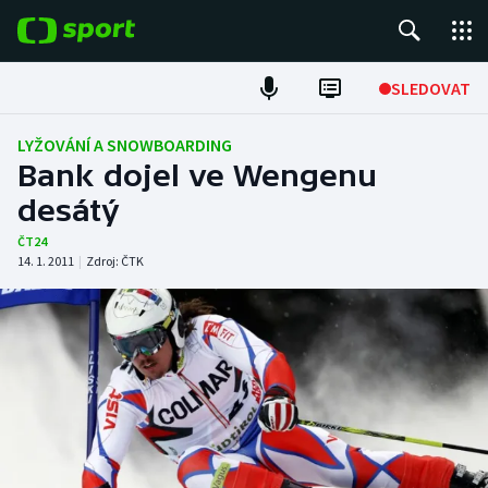
POPULÁRNÍ
SLEDOVAT
Fotbal
LYŽOVÁNÍ A SNOWBOARDING
Bank dojel ve Wengenu
Hokej
desátý
Tenis
ČT24
14. 1. 2011
|
Zdroj:
ČTK
Atletika
Cyklistika
DALŠÍ SPORTY
Americký fotbal
NEPŘEHLÉDNĚTE