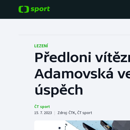
POPULÁRNÍ
DALŠÍ SPORTY
Fotbal
Americký fotbal
LEZENÍ
Předloni vítěz
Hokej
Baseball a softbal
Adamovská vez
Tenis
Basketbal
Atletika
úspěch
Biatlon
Cyklistika
Boby a skeleton
ČT sport
15. 7. 2023
|
Zdroj:
ČTK
,
ČT sport
Box