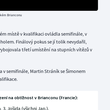
ském Brianconu
 místě v kvalifikaci ovládla semifinále, v
olem. Finálový pokus se jí tolik nevydařil,
ybojovala třetí umístění na stupních vítězů v
 v semifinále, Martin Stráník se Šimonem
lifikace.
zení na obtížnost v Brianconu (Francie):
3. Jošida (všichni Jap.).