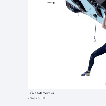
Curling
Dostihy
Florbal
Futsal
Golf
Gymnastika
Eliška Adamovská
Zdroj:
REUTERS