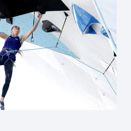
Moderní pětiboj
Triatlon
Motorsport
Veslování
Olympijské hry
Vodní slalom
Parasport
Volejbal
Plavání
Ostatní
Plážový volejbal