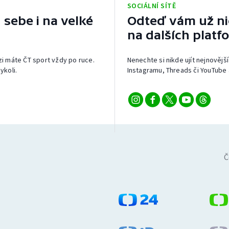
SOCIÁLNÍ SÍTĚ
 sebe i na velké
Odteď vám už nic
na dalších platf
izi máte ČT sport vždy po ruce.
Nenechte si nikde ujít nejnovější
ykoli.
Instagramu, Threads či YouTube 
Č