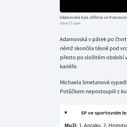
Adamovská byla stříbrná ve francouz
Zdroj:
ČT sport
Adamovská v pátek po čtvrtém
němž skončila těsně pod vrch
přesto po složitém období v
kariéře.
Michaela Smetanová vypadla
Potůčkem nepostoupili z kva
SP ve sportovním le
Muži:
1. Anraku, 2. Homma, 