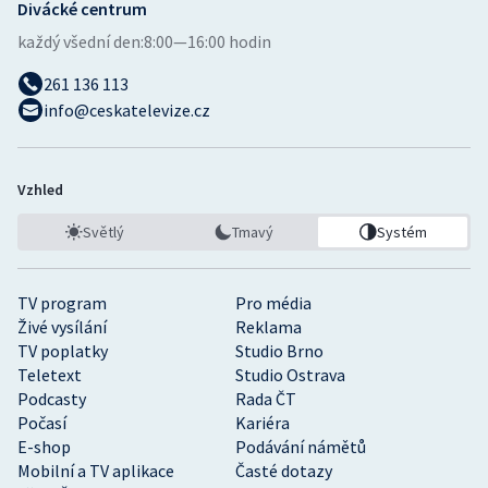
Divácké centrum
každý všední den:
8:00—16:00 hodin
261 136 113
info@ceskatelevize.cz
Vzhled
Světlý
Tmavý
Systém
TV program
Pro média
Živé vysílání
Reklama
TV poplatky
Studio Brno
Teletext
Studio Ostrava
Podcasty
Rada ČT
Počasí
Kariéra
E-shop
Podávání námětů
Mobilní a TV aplikace
Časté dotazy