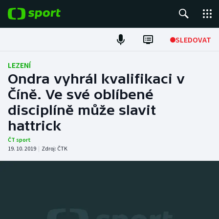
POPULÁRNÍ
SLEDOVAT
Fotbal
LEZENÍ
Ondra vyhrál kvalifikaci v
Hokej
Číně. Ve své oblíbené
disciplíně může slavit
Tenis
hattrick
Atletika
ČT sport
19. 10. 2019
|
Zdroj:
ČTK
Cyklistika
DALŠÍ SPORTY
Americký fotbal
NEPŘEHLÉDNĚTE