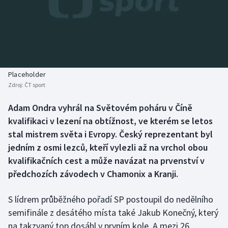
Baseball a softbal
Soutěže
Basketbal
Historické návraty
Biatlon
Aplikace ČT sport
Placeholder
Boby a skeleton
AZ kvíz
Zdroj:
ČT sport
Box
Adam Ondra vyhrál na Světovém poháru v Číně
kvalifikaci v lezení na obtížnost, ve kterém se letos
Curling
stal mistrem světa i Evropy. Český reprezentant byl
jedním z osmi lezců, kteří vylezli až na vrchol obou
Dostihy
kvalifikačních cest a může navázat na prvenství v
předchozích závodech v Chamonix a Kranji.
Florbal
S lídrem průběžného pořadí SP postoupil do nedělního
Futsal
semifinále z desátého místa také Jakub Konečný, který
na takzvaný top dosáhl v prvním kole. A mezi 26
Golf