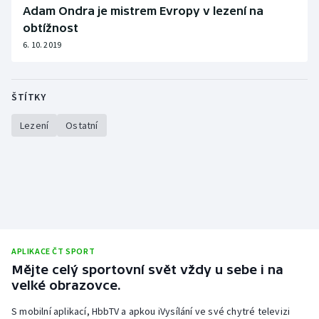
Adam Ondra je mistrem Evropy v lezení na
Olympijské hry
obtížnost
6. 10. 2019
Parasport
Plavání
ŠTÍTKY
Plážový volejbal
Lezení
Ostatní
Ragby
Rychlobruslení
Rychlostní kanoistika
APLIKACE ČT SPORT
Short track
Mějte celý sportovní svět vždy u sebe i na
velké obrazovce.
Sportovní střelba
S mobilní aplikací, HbbTV a apkou iVysílání ve své chytré televizi