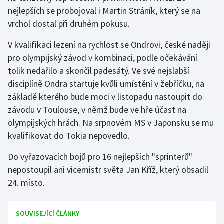
nejlepších se probojoval i Martin Stráník, který se na
vrchol dostal při druhém pokusu.
Gymnastika
V kvalifikaci lezení na rychlost se Ondrovi, české naději
Házená
pro olympijský závod v kombinaci, podle očekávání
tolik nedařilo a skončil padesátý. Ve své nejslabší
Jezdectví
disciplíně Ondra startuje kvůli umístění v žebříčku, na
Judo
základě kterého bude moci v listopadu nastoupit do
závodu v Toulouse, v němž bude ve hře účast na
Krasobruslení
olympijských hrách. Na srpnovém MS v Japonsku se mu
kvalifikovat do Tokia nepovedlo.
Lezení
Do vyřazovacích bojů pro 16 nejlepších "sprinterů"
Lyže a snowboard
nepostoupil ani vicemistr světa Jan Kříž, který obsadil
24. místo.
Moderní pětiboj
SOUVISEJÍCÍ ČLÁNKY
Motorsport