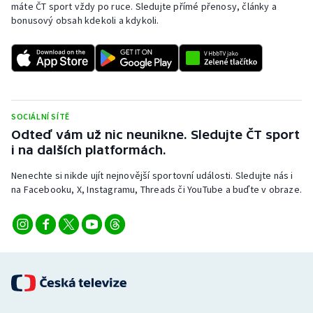
máte ČT sport vždy po ruce. Sledujte přímé přenosy, články a
Stolní tenis
bonusový obsah kdekoli a kdykoli.
Triatlon
Veslování
Vodní slalom
SOCIÁLNÍ SÍTĚ
Odteď vám už nic neunikne. Sledujte ČT sport
Volejbal
i na dalších platformách.
Nenechte si nikde ujít nejnovější sportovní události. Sledujte nás i
Ostatní
na Facebooku, X, Instagramu, Threads či YouTube a buďte v obraze.