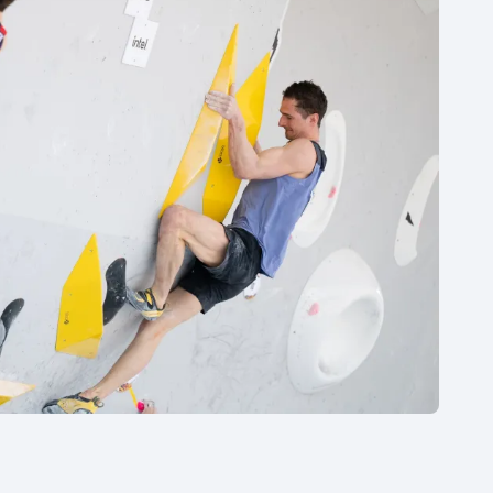
Moderní pětiboj
Triatlon
Motorsport
Veslování
Olympijské hry
Vodní slalom
Parasport
Volejbal
Plavání
Ostatní
Plážový volejbal