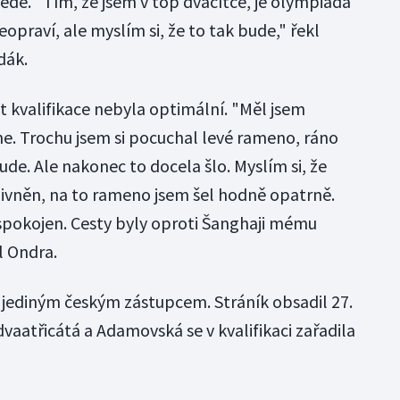
ovede. "Tím, že jsem v top dvacítce, je olympiáda
opraví, ale myslím si, že to tak bude," řekl
dák.
t kvalifikace nebyla optimální. "Měl jsem
e. Trochu jsem si pocuchal levé rameno, ráno
ude. Ale nakonec to docela šlo. Myslím si, že
livněn, na to rameno jsem šel hodně opatrně.
spokojen. Cesty byly oproti Šanghaji mému
il Ondra.
jediným českým zástupcem. Stráník obsadil 27.
aatřicátá a Adamovská se v kvalifikaci zařadila