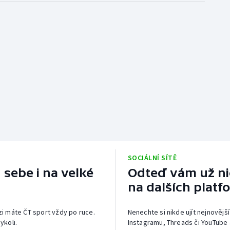
SOCIÁLNÍ SÍTĚ
 sebe i na velké
Odteď vám už nic
na dalších platf
izi máte ČT sport vždy po ruce.
Nenechte si nikde ujít nejnovější
ykoli.
Instagramu, Threads či YouTube 