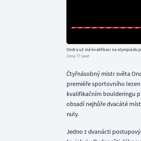
Ondra už má kvalifikaci na olympiádu p
Zdroj:
ČT sport
Čtyřnásobný mistr světa Ondr
premiéře sportovního lezení
kvalifikačním boulderingu př
obsadí nejhůře dvacáté míst
nuly.
Jedno z dvanácti postupovýc