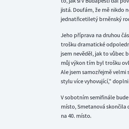
to, jak si v Budapešti dál p
jistá. Doufám, že mě nikdo ne
jednatřicetiletý brněnský ro
Jeho příprava na druhou čás
trošku dramatické odpoledn
jsem nevěděl, jak to vůbec b
můj výkon tím byl trošku ov
Ale jsem samozřejmě velmi 
stylu více vyhovující," dopln
V sobotním semifinále bude 
místo, Smetanová skončila dv
na 40. místo.