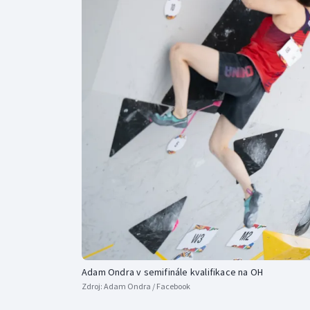
Curling
Dostihy
Florbal
Futsal
Golf
Gymnastika
Adam Ondra v semifinále kvalifikace na OH
Zdroj:
Adam Ondra / Facebook