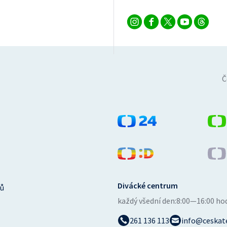
Č
Divácké centrum
ů
každý všední den:
8:00—16:00 ho
261 136 113
info@ceskate