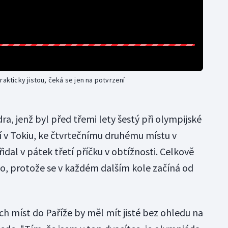
rakticky jistou, čeká se jen na potvrzení
a, jenž byl před třemi lety šestý při olympijské
 v Tokiu, ke čtvrtečnímu druhému místu v
idal v pátek třetí příčku v obtížnosti. Celkově
o, protože se v každém dalším kole začíná od
h míst do Paříže by měl mít jisté bez ohledu na