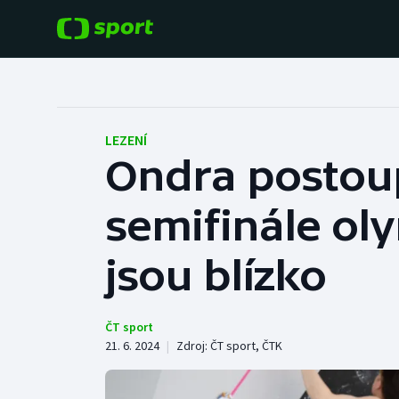
POPULÁRNÍ
DALŠÍ SPORTY
Fotbal
Americký fotbal
LEZENÍ
Ondra postoupi
Hokej
Baseball a softbal
semifinále oly
Tenis
Basketbal
Atletika
jsou blízko
Biatlon
Cyklistika
Boby a skeleton
ČT sport
21. 6. 2024
|
Zdroj:
ČT sport
,
ČTK
Box