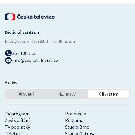
Divácké centrum
každý všední den:
8:00—16:00 hodin
261 136 113
info@ceskatelevize.cz
Vzhled
Světlý
Tmavý
Systém
TV program
Pro média
Živé vysílání
Reklama
TV poplatky
Studio Brno
Teletext
Studio Ostrava