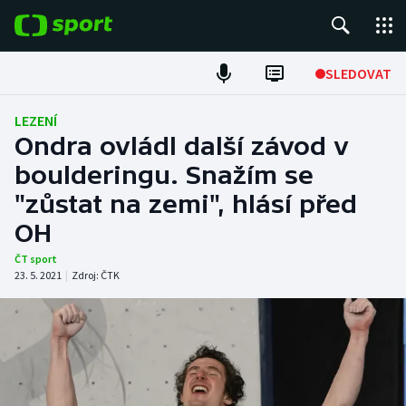
POPULÁRNÍ
SLEDOVAT
Fotbal
LEZENÍ
Ondra ovládl další závod v
Hokej
boulderingu. Snažím se
"zůstat na zemi", hlásí před
Tenis
OH
Atletika
ČT sport
23. 5. 2021
|
Zdroj:
ČTK
Cyklistika
DALŠÍ SPORTY
Americký fotbal
NEPŘEHLÉDNĚTE