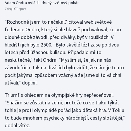
Adam Ondra ovládl i druhý světový pohár
Stolní tenis
Zdroj:
ČT sport
Triatlon
"Rozhodně jsem to nečekal," citoval web světové
federace Ondru, který si ale hlavně pochvaloval, že po
Veslování
dlouhé době závodil před diváky, byť v rouškách. V
hledišti jich bylo 2500. "Bylo skvělé lézt zase po dvou
Vodní slalom
letech před úžasnou kulisou. Připadalo mi to
neskutečné," řekl Ondra. "Myslím si, že jak na nás
Volejbal
závodnících, tak na divácích bylo vidět, že nám je tento
Ostatní
pocit jakýmsi způsobem vzácný a že jsme si to všichni
užívali," doplnil.
Triumf s ohledem na olympijské hry nepřeceňoval.
"Snažím se zůstat na zemi, protože co se tlaku týká,
tohle je proti olympiádě pořád jako dětská hra. V Tokiu
to bude mnohem psychicky náročnější, cesty složitější,"
dodal vítěz.