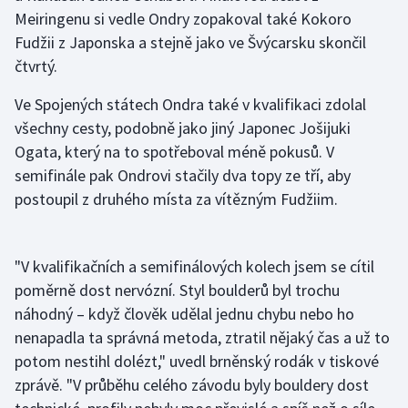
Meiringenu si vedle Ondry zopakoval také Kokoro
Fudžii z Japonska a stejně jako ve Švýcarsku skončil
Gymnastika
čtvrtý.
Házená
Ve Spojených státech Ondra také v kvalifikaci zdolal
všechny cesty, podobně jako jiný Japonec Jošijuki
Jezdectví
Ogata, který na to spotřeboval méně pokusů. V
Judo
semifinále pak Ondrovi stačily dva topy ze tří, aby
postoupil z druhého místa za vítězným Fudžiim.
Krasobruslení
Lezení
"V kvalifikačních a semifinálových kolech jsem se cítil
poměrně dost nervózní. Styl boulderů byl trochu
Lyže a snowboard
náhodný – když člověk udělal jednu chybu nebo ho
nenapadla ta správná metoda, ztratil nějaký čas a už to
Moderní pětiboj
potom nestihl dolézt," uvedl brněnský rodák v tiskové
zprávě. "V průběhu celého závodu byly bouldery dost
Motorsport