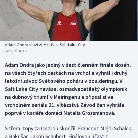
Baseball a softbal
Soutěže
Basketbal
Historické návraty
Biatlon
Aplikace ČT sport
Adam Ondra slaví vítězství v Salt Lake City
Boby a skeleton
AZ kvíz
Zdroj:
ČTK/AP
Box
Adam Ondra jako jediný v šestičlenném finále dosáhl
na všech čtyřech cestách na vrchol a vyhrál i druhý
Curling
letošní závod Světového poháru v boulderingu. V
Salt Lake City navázal osmadvacetiletý olympionik
Dostihy
na dubnový triumf v Meiringenu a připsal si ve
vrcholném seriálu 21. vítězství. Závod žen vyhrála
Florbal
poprvé v kariéře domácí Natalia Grossmanová.
Futsal
S třemi topy za Ondrou skončili Francouz Mejdi Schalck
a Rakušan Jakob Schubert. Finálovou účast z
Golf