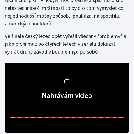
technické, profily nebyly moc převislé a spíš než o síle
nebo technice či mrštnosti to bylo o tom vymyslet co
Olympijské hry
nejjednodušší možný způsob," poukázal na specifiku
amerických boulderů.
Parasport
Ve finále český lezec opět vyřešil všechny "problémy" a
Plavání
jako první muž po čtyřech letech v seriálu dokázal
vyhrát druhý závod v boulderingu po sobě.
Plážový volejbal
Ragby
Rychlobruslení
Nahrávám video
Rychlostní kanoistika
Short track
Sportovní střelba