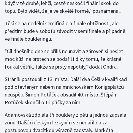
když v té druhé, lehčí, cestě neskočil finální skok do
Stolní tenis
topu. Bylo vidět, že je ve skvělé formě," poznamenal.
Triatlon
Těší se na nedělní semifinále a finále obtížnosti, ale
předtím bude v sobotu závodit v semifinále a případně
Veslování
ve finále boulderingu.
Vodní slalom
"Cíl dnešního dne se příliš neunavit a zároveň si nesjet
moc kůži na prstech se podařil i díky tomu, že krásně
Volejbal
foukal větřík, takže se prsty nepotily," dodal Ondra.
Ostatní
Stráník postoupil z 13. místa. Další dva Češi v kvalifikaci
pod otevřeným nebem na mnichovském Königsplatzu
neuspěli. Šimon Potůček obsadil 40. místo, Štěpán
Potůček skončil o tři příčky za ním.
Adamovská zdolala tři bouldery z pěti a jednou zapsala
zónu. Dalším českým lezkyním se nedařilo a za
postupovou dvacítkou výrazně zaostaly. Markéta