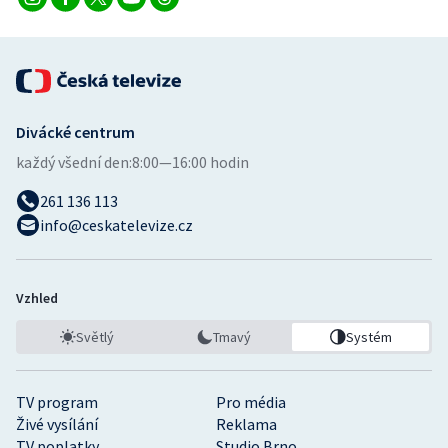
Divácké centrum
každý všední den:
8:00—16:00 hodin
261 136 113
info@ceskatelevize.cz
Vzhled
Světlý
Tmavý
Systém
TV program
Pro média
Živé vysílání
Reklama
TV poplatky
Studio Brno