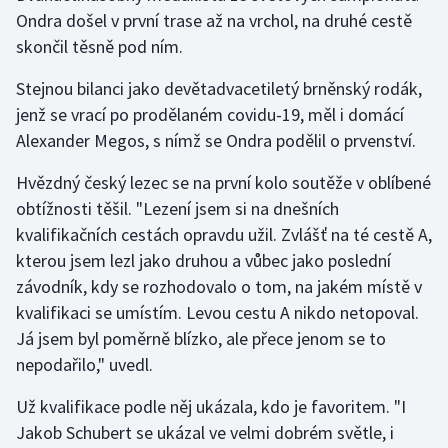
Ondra došel v první trase až na vrchol, na druhé cestě
Olympijské hry
skončil těsně pod ním.
Parasport
Stejnou bilanci jako devětadvacetiletý brněnský rodák,
jenž se vrací po prodělaném covidu-19, měl i domácí
Plavání
Alexander Megos, s nímž se Ondra podělil o prvenství.
Plážový volejbal
Hvězdný český lezec se na první kolo soutěže v oblíbené
obtížnosti těšil. "Lezení jsem si na dnešních
Ragby
kvalifikačních cestách opravdu užil. Zvlášť na té cestě A,
kterou jsem lezl jako druhou a vůbec jako poslední
Rychlobruslení
závodník, kdy se rozhodovalo o tom, na jakém místě v
kvalifikaci se umístím. Levou cestu A nikdo netopoval.
Rychlostní kanoistika
Já jsem byl poměrně blízko, ale přece jenom se to
nepodařilo," uvedl.
Short track
Už kvalifikace podle něj ukázala, kdo je favoritem. "I
Sportovní střelba
Jakob Schubert se ukázal ve velmi dobrém světle, i