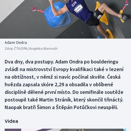
Baseball a softbal
Soutěže
Basketbal
Historické návraty
Biatlon
Aplikace ČT sport
Adam Ondra
Boby a skeleton
AZ kvíz
Zdroj:
ČTK/DPA//Angelika Warmuth
Box
Dva dny, dva postupy. Adam Ondra po boulderingu
zvládl na mistrovství Evropy kvalifikaci také v lezení
Curling
na obtížnost, v němž si navíc počínal skvěle. Česká
hvězda zapsala skóre 2,29 a obsadila v oblíbené
Dostihy
disciplíně dělené první místo. Do semifinále soutěže
postoupil také Martin Stráník, který skončil třináctý.
Florbal
Naopak bratři Šimon a Štěpán Potůčkovi neuspěli.
Futsal
Videa
Golf