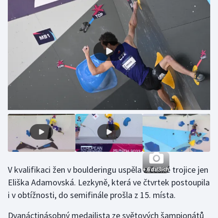
Gymnastika
Házená
Jezdectví
Judo
Krasobruslení
Lezení
Lyže a snowboard
V kvalifikaci žen v boulderingu uspěla z české trojice jen
+ 6 dalších
Eliška Adamovská. Lezkyně, která ve čtvrtek postoupila
Moderní pětiboj
i v obtížnosti, do semifinále prošla z 15. místa.
Motorsport
Dvanáctinásobný medailista ze světových šampionátů