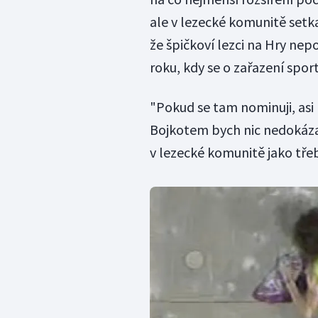
ale v lezecké komunitě setka
že špičkoví lezci na Hry ne
roku, kdy se o zařazení spo
"Pokud se tam nominuji, asi b
Bojkotem bych nic nedokáza
v lezecké komunitě jako třeb