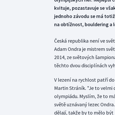
kvituje, pozastavuje se vš
jednoho závodu se má totiž s
na obtížnost, bouldering a l
Česká republika není ve svě
Adam Ondra je mistrem světa 
2014, ze světových šampioná
těchto dvou disciplínách vyh
V lezení na rychlost patří d
Martin Stráník. "Je to velmi
olympiádu. Myslím, že to má 
světě uznávaný lezec Ondra. 
dělají, takže by to mělo být 