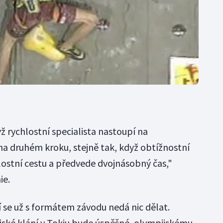
 rychlostní specialista nastoupí na
na druhém kroku, stejně tak, když obtížnostní
lostní cestu a předvede dvojnásobný čas,"
ie.
se už s formátem závodu nedá nic dělat.
jské klání v Tokiu bude úspěšné, olympijskému