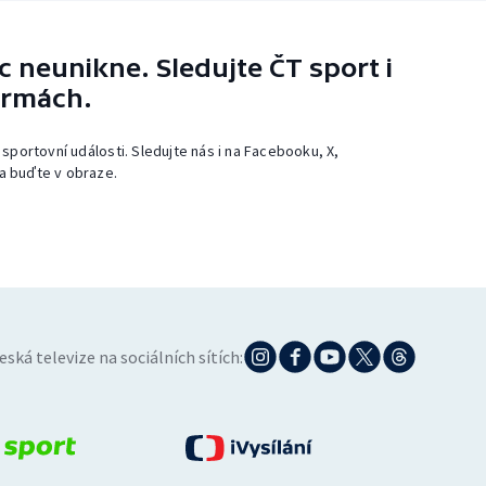
 neunikne. Sledujte ČT sport i
ormách.
 sportovní události. Sledujte nás i na Facebooku, X,
a buďte v obraze.
eská televize na sociálních sítích: