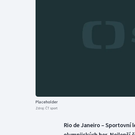
Curling
Dostihy
Florbal
Futsal
Golf
Gymnastika
Placeholder
Zdroj:
ČT sport
Rio de Janeiro – Sportovní 
olympijských her. Nejlepší 