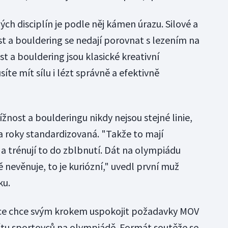
ch disciplín je podle něj kámen úrazu. Silové a
st a bouldering se nedají porovnat s lezením na
st a bouldering jsou klasické kreativní
síte mít sílu i lézt správně a efektivně
ížnost a boulderingu nikdy nejsou stejné linie,
a roky standardizovaná. "Takže to mají
a trénují to do zblbnutí. Dát na olympiádu
 nevěnuje, to je kuriózní," uvedl první muž
ku.
ce chce svým krokem uspokojit požadavky MOV
čtu sportovců na olympiádě. Formát soutěže se