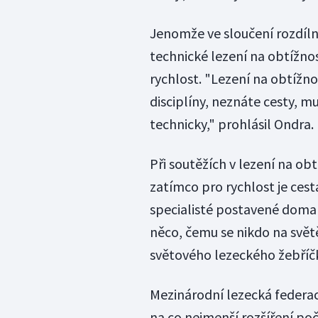
Jenomže ve sloučení rozdílný
technické lezení na obtížno
rychlost. "Lezení na obtížno
disciplíny, neznáte cesty, mu
technicky," prohlásil Ondra.
Při soutěžích v lezení na obt
zatímco pro rychlost je cest
specialisté postavené doma 
něco, čemu se nikdo na světě
světového lezeckého žebříč
Mezinárodní lezecká federa
na co nejmenší rozšíření po