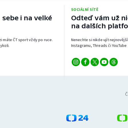
SOCIÁLNÍ SÍTĚ
 sebe i na velké
Odteď vám už nic
na dalších platf
izi máte ČT sport vždy po ruce.
Nenechte si nikde ujít nejnovější
ykoli.
Instagramu, Threads či YouTube 
Č