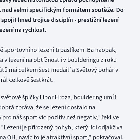
ak nad velmi specifickým formátem soutěže. Do
pojit hned trojice disciplín - prestižní lezení
ezení na rychlost.
tě sportovního lezení trpaslíkem. Ba naopak,
v lezení na obtížnost i v boulderingu z roku
tů má celkem šest medailí a Světový pohár v
rál celkově šestkrát.
o světové špičky Libor Hroza, bouldering umí i
 dobrá zpráva, že se lezení dostalo na
pro náš sport víc pozitiv než negativ," řekl ve
"Lezení je přirozený pohyb, který lidi odjakživa
na OH, navíc to je atraktivní sport," pokračoval.