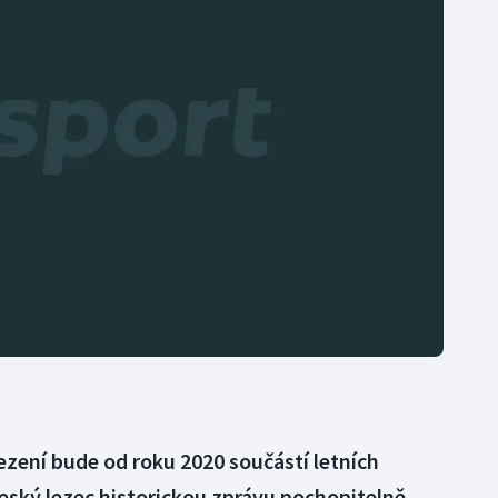
Moderní pětiboj
Triatlon
Motorsport
Veslování
Olympijské hry
Vodní slalom
Parasport
Volejbal
Plavání
Ostatní
Plážový volejbal
lezení bude od roku 2020 součástí letních
český lezec historickou zprávu pochopitelně