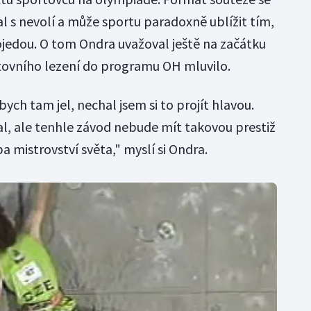
l s nevolí a může sportu paradoxně ublížit tím,
pojedou. O tom Ondra uvažoval ještě na začátku
rtovního lezení do programu OH mluvilo.
ych tam jel, nechal jsem si to projít hlavou.
l, ale tenhle závod nebude mít takovou prestiž
a mistrovství světa," myslí si Ondra.