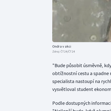
Ondra v akci
Zdroj:
ČT24/ČT24
"Bude působit úsměvně, když
obtížnostní cestu a spadne 
specialista nastoupí na rych
vysvětloval student ekonom
Podle dostupných informací 
"Nejlepší bude, když olympi