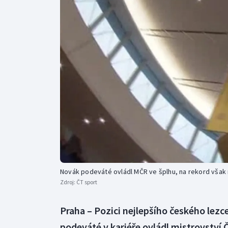
Curling
Dostihy
Florbal
Futsal
Golf
Gymnastika
Novák podeváté ovládl MČR ve šplhu, na rekord však
Zdroj:
ČT sport
Praha – Pozici nejlepšího českého lezc
podeváté v kariéře ovládl mistrovství