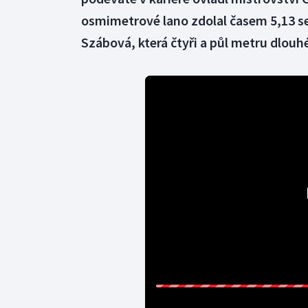
osmimetrové lano zdolal časem 5,13 se
Szábová, která čtyři a půl metru dlouh