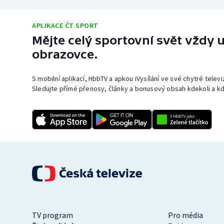
APLIKACE ČT SPORT
Mějte celý sportovní svět vždy u
obrazovce.
S mobilní aplikací, HbbTV a apkou iVysílání ve své chytré telev
Sledujte přímé přenosy, články a bonusový obsah kdekoli a kd
TV program
Pro média