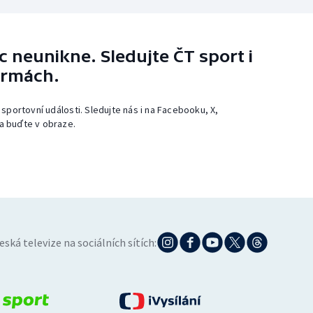
 neunikne. Sledujte ČT sport i
ormách.
 sportovní události. Sledujte nás i na Facebooku, X,
a buďte v obraze.
eská televize na sociálních sítích: