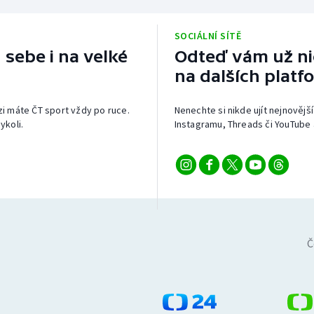
SOCIÁLNÍ SÍTĚ
 sebe i na velké
Odteď vám už nic
na dalších platf
izi máte ČT sport vždy po ruce.
Nenechte si nikde ujít nejnovější
ykoli.
Instagramu, Threads či YouTube 
Č