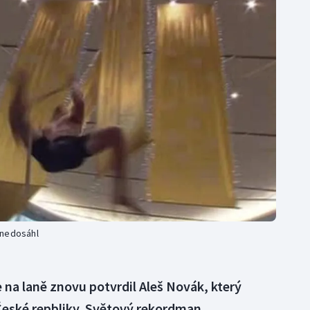
Moderní pětiboj
Triatlon
Motorsport
Veslování
Olympijské hry
Vodní slalom
Parasport
Volejbal
Plavání
Ostatní
Plážový volejbal
 nedosáhl
e na laně znovu potvrdil Aleš Novák, který
 České repbliky. Světový rekordman