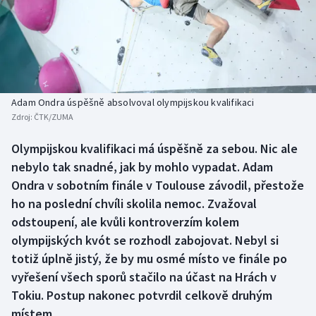
Baseball a softbal
Soutěže
Basketbal
Historické návraty
Biatlon
Aplikace ČT sport
Adam Ondra úspěšně absolvoval olympijskou kvalifikaci
Boby a skeleton
AZ kvíz
Zdroj:
ČTK/ZUMA
Box
Olympijskou kvalifikaci má úspěšně za sebou. Nic ale
nebylo tak snadné, jak by mohlo vypadat. Adam
Curling
Ondra v sobotním finále v Toulouse závodil, přestože
ho na poslední chvíli skolila nemoc. Zvažoval
Dostihy
odstoupení, ale kvůli kontroverzím kolem
olympijských kvót se rozhodl zabojovat. Nebyl si
Florbal
totiž úplně jistý, že by mu osmé místo ve finále po
vyřešení všech sporů stačilo na účast na Hrách v
Futsal
Tokiu. Postup nakonec potvrdil celkově druhým
místem.
Golf