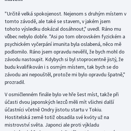
"Určitě velká spokojenost. Nejenom s druhým místem v
Gymnastika
tomto závodě, ale také se stavem, v jakém jsem
Házená
tohoto výsledku dokázal dosáhnout," uvedl. Ráno mu
vůbec nebylo dobře. "Asi po tom obrovském fyzickém a
Jezdectví
psychickém vyčerpání imunita byla oslabená, něco mě
podlomilo. Ráno jsem opravdu nevěřil, že bych mohl do
Judo
závodu nastoupit. Kdybych si byl stoprocentně jistý, že
budu kvalifikován i s osmým místem, tak bych se do
Krasobruslení
závodu ani nepouštěl, protože mi bylo opravdu špatně,"
prozradil.
Lezení
V osmičlenném finále bylo ve hře šest míst, takže při
Lyže a snowboard
účasti dvou japonských lezců měli mít všichni další
účastníci včetně Ondry jistotu startu v Tokiu.
Moderní pětiboj
Hostitelská země totiž obsadila své kvóty už na
mistrovství světa. Japonci ale proti výkladu
Motorsport