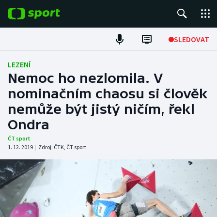
POPULÁRNÍ
SLEDOVAT
Fotbal
LEZENÍ
Nemoc ho nezlomila. V
Hokej
nominačním chaosu si člověk
nemůže být jistý ničím, řekl
Tenis
Ondra
Atletika
ČT sport
1. 12. 2019
|
Zdroj:
ČTK
,
ČT sport
Cyklistika
DALŠÍ SPORTY
Americký fotbal
NEPŘEHLÉDNĚTE