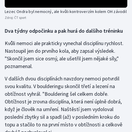
Stolní tenis
Lezec Ondra byl nemocný, ale kvůli kontroverzím kolem OH závodil
Triatlon
Zdroj:
ČT sport
Dva týdny odpočinku a pak hurá do dalšího tréninku
Veslování
Kvůli nemoci ale prakticky vynechal disciplínu rychlost.
Vodní slalom
Nastoupil jen do prvního kola, aby zapsal výsledek.
"Skončil jsem sice osmý, ale ušetřil jsem nějaké síly,"
Volejbal
poznamenal.
Ostatní
V dalších dvou disciplínách navzdory nemoci potvrdil
svou kvalitu. V boulderingu skončil třetí a lezení na
obtížnost vyhrál. "Bouldering šel celkem dobře.
Obtížnost je zrovna disciplína, která není úplně dobrá,
když je člověk na umření. Naštěstí jsem vydoloval
poslední zbytky sil a spadl (až) v posledním kroku do
topu a stačilo to na první místo v obtížnosti a celkově