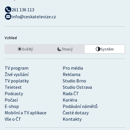
261 136 113
info@ceskatelevize.cz
Vzhled
Světlý
Tmavý
Systém
TV program
Pro média
Živé vysílání
Reklama
TV poplatky
Studio Brno
Teletext
Studio Ostrava
Podcasty
Rada ČT
Počasí
Kariéra
E-shop
Podávání námětů
Mobilní a TV aplikace
Časté dotazy
Vše o ČT
Kontakty