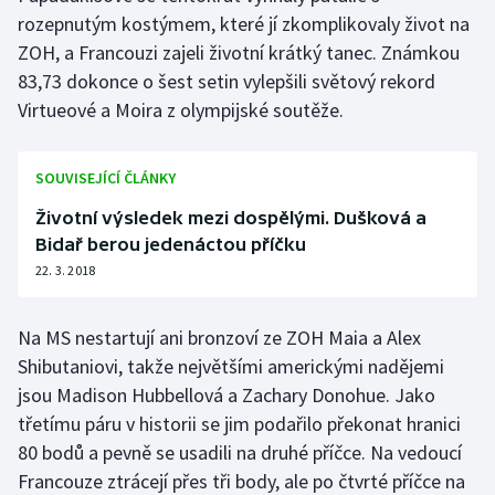
Stolní tenis
rozepnutým kostýmem, které jí zkomplikovaly život na
ZOH, a Francouzi zajeli životní krátký tanec. Známkou
Triatlon
83,73 dokonce o šest setin vylepšili světový rekord
Virtueové a Moira z olympijské soutěže.
Veslování
Vodní slalom
SOUVISEJÍCÍ ČLÁNKY
Životní výsledek mezi dospělými. Dušková a
Volejbal
Bidař berou jedenáctou příčku
22. 3. 2018
Ostatní
Na MS nestartují ani bronzoví ze ZOH Maia a Alex
Shibutaniovi, takže největšími americkými nadějemi
jsou Madison Hubbellová a Zachary Donohue. Jako
třetímu páru v historii se jim podařilo překonat hranici
80 bodů a pevně se usadili na druhé příčce. Na vedoucí
Francouze ztrácejí přes tři body, ale po čtvrté příčce na