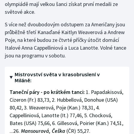
olympiádě mají velkou šanci získat první medaili ze
světové akce.
S více než dvoubodovým odstupem za Američany jsou
průběžně třetí Kanaďané Kaitlyn Weaverová a Andrew
Poje, na které budou ze čtvrté příčky útočit domácí
Italové Anna Cappelliniová a Luca Lanotte. Volné tance
jsou na programu v sobotu.
Mistrovství světa v krasobruslení v
Miláně:
Taneční páry - po krátkém tanci:
1. Papadakisová,
Cizeron (Fr.) 83,73, 2. Hubbellová, Donohue (USA)
80,42, 3. Weaverová, Poje (Kan.) 78,31, 4.
Cappelliniová, Lanotte (It.) 77,46, 5. Chocková,
Bates (USA) 75,66, 6. Gillesová, Poirier (Kan.) 74,51,
...26.
Mansourová, Češka
(ČR) 55,27.