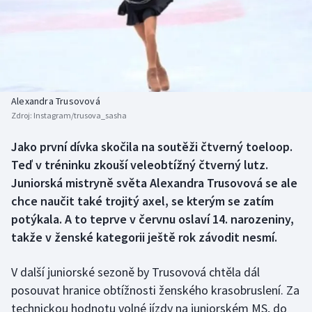
Baseball a softbal
Soutěže
Basketbal
Historické návraty
Biatlon
Aplikace ČT sport
Alexandra Trusovová
Boby a skeleton
AZ kvíz
Zdroj:
Instagram/trusova_sasha
Box
Jako první dívka skočila na soutěži čtverný toeloop.
Teď v tréninku zkouší veleobtížný čtverný lutz.
Curling
Juniorská mistryně světa Alexandra Trusovová se ale
chce naučit také trojitý axel, se kterým se zatím
Dostihy
potýkala. A to teprve v červnu oslaví 14. narozeniny,
takže v ženské kategorii ještě rok závodit nesmí.
Florbal
V další juniorské sezoně by Trusovová chtěla dál
Futsal
posouvat hranice obtížnosti ženského krasobruslení. Za
technickou hodnotu volné jízdy na juniorském MS, do
Golf