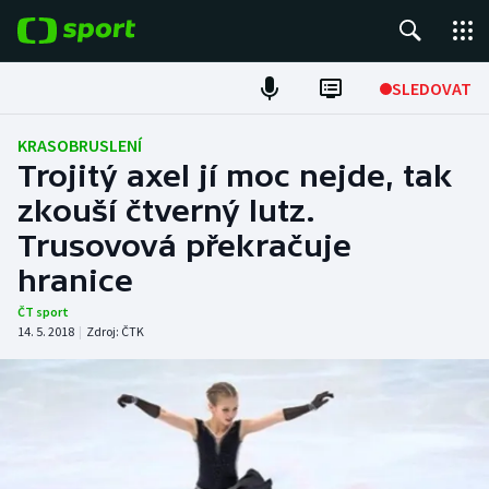
POPULÁRNÍ
SLEDOVAT
Fotbal
KRASOBRUSLENÍ
Trojitý axel jí moc nejde, tak
Hokej
zkouší čtverný lutz.
Trusovová překračuje
Tenis
hranice
Atletika
ČT sport
14. 5. 2018
|
Zdroj:
ČTK
Cyklistika
DALŠÍ SPORTY
Americký fotbal
NEPŘEHLÉDNĚTE