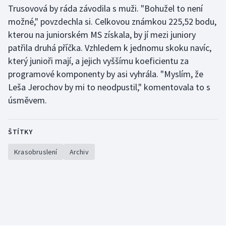
Stolní tenis
Trusovová by ráda závodila s muži. "Bohužel to není
možné," povzdechla si. Celkovou známkou 225,52 bodu,
Triatlon
kterou na juniorském MS získala, by jí mezi juniory
patřila druhá příčka. Vzhledem k jednomu skoku navíc,
Veslování
který junioři mají, a jejich vyššímu koeficientu za
programové komponenty by asi vyhrála. "Myslím, že
Vodní slalom
Leša Jerochov by mi to neodpustil," komentovala to s
úsměvem.
Volejbal
Ostatní
ŠTÍTKY
Krasobruslení
Archiv