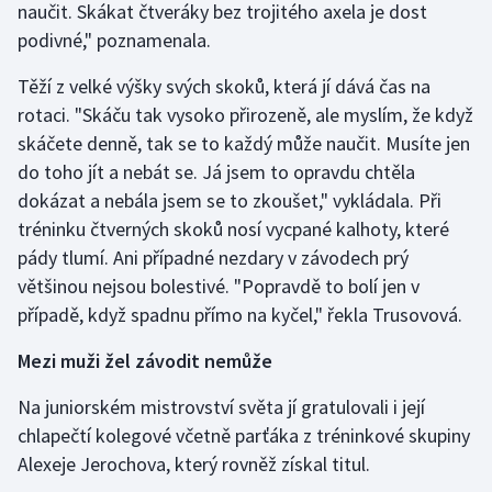
naučit. Skákat čtveráky bez trojitého axela je dost
Olympijské hry
podivné," poznamenala.
Těží z velké výšky svých skoků, která jí dává čas na
Parasport
rotaci. "Skáču tak vysoko přirozeně, ale myslím, že když
Plavání
skáčete denně, tak se to každý může naučit. Musíte jen
do toho jít a nebát se. Já jsem to opravdu chtěla
Plážový volejbal
dokázat a nebála jsem se to zkoušet," vykládala. Při
tréninku čtverných skoků nosí vycpané kalhoty, které
Ragby
pády tlumí. Ani případné nezdary v závodech prý
většinou nejsou bolestivé. "Popravdě to bolí jen v
Rychlobruslení
případě, když spadnu přímo na kyčel," řekla Trusovová.
Rychlostní kanoistika
Mezi muži žel závodit nemůže
Short track
Na juniorském mistrovství světa jí gratulovali i její
chlapečtí kolegové včetně parťáka z tréninkové skupiny
Sportovní střelba
Alexeje Jerochova, který rovněž získal titul.