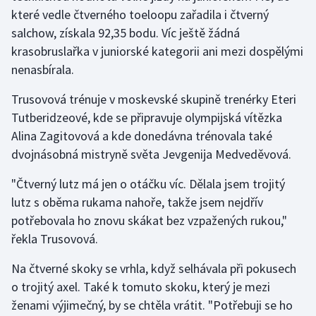
které vedle čtverného toeloopu zařadila i čtverný
salchow, získala 92,35 bodu. Víc ještě žádná
Gymnastika
krasobruslařka v juniorské kategorii ani mezi dospělými
Házená
nenasbírala.
Trusovová trénuje v moskevské skupině trenérky Eteri
Jezdectví
Tutberidzeové, kde se připravuje olympijská vítězka
Judo
Alina Zagitovová a kde donedávna trénovala také
dvojnásobná mistryně světa Jevgenija Medveděvová.
Krasobruslení
"Čtverný lutz má jen o otáčku víc. Dělala jsem trojitý
lutz s oběma rukama nahoře, takže jsem nejdřív
Lezení
potřebovala ho znovu skákat bez vzpažených rukou,"
Lyže a snowboard
řekla Trusovová.
Na čtverné skoky se vrhla, když selhávala při pokusech
Moderní pětiboj
o trojitý axel. Také k tomuto skoku, který je mezi
Motorsport
ženami výjimečný, by se chtěla vrátit. "Potřebuji se ho