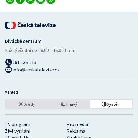
Divácké centrum
každý všední den:
8:00—16:00 hodin
261 136 113
info@ceskatelevize.cz
Vzhled
Světlý
Tmavý
Systém
TV program
Pro média
Živé vysílání
Reklama
TV poplatky
Studio Brno