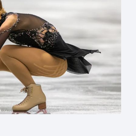
Moderní pětiboj
Triatlon
Motorsport
Veslování
Olympijské hry
Vodní slalom
Parasport
Volejbal
Plavání
Ostatní
Plážový volejbal