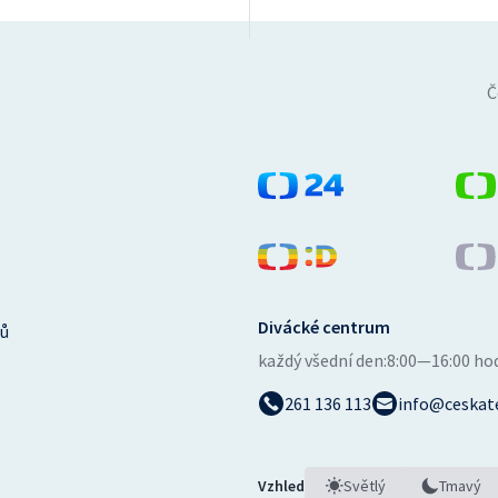
Č
Divácké centrum
ů
každý všední den:
8:00—16:00 ho
261 136 113
info@ceskate
Vzhled
Světlý
Tmavý