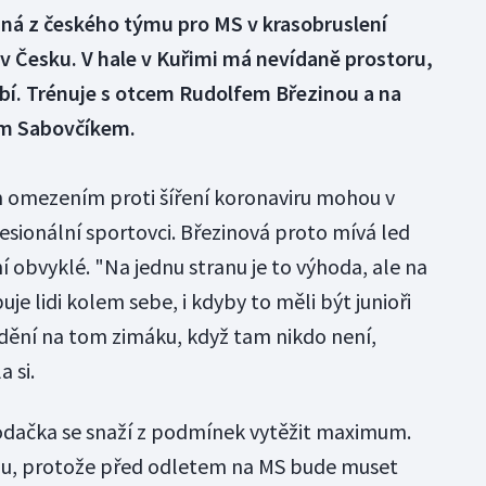
diná z českého týmu pro MS v krasobruslení
 v Česku. V hale v Kuřimi má nevídaně prostoru,
hybí. Trénuje s otcem Rudolfem Březinou a na
fem Sabovčíkem.
m omezením proti šíření koronaviru mohou v
esionální sportovci. Březinová proto mívá led
í obvyklé. "Na jednu stranu je to výhoda, ale na
je lidi kolem sebe, i kdyby to měli být junioři
 dění na tom zimáku, když tam nikdo není,
 si.
odačka se snaží z podmínek vytěžit maximum.
dou, protože před odletem na MS bude muset