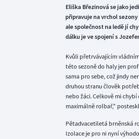
Eliška Březinová se jako je
připravuje na vrchol sezony
ale společnost na ledě jí c
dálku je ve spojení s Joze
Kvůli přetrvávajícím vládní
této sezoně do haly jen prof
sama pro sebe, což jindy nen
druhou stranu člověk potřebu
nebo žáci. Celkově mi chybí
maximálně rolbař," posteskla
Pětadvacetiletá brněnská r
Izolace je pro ni nyní výho