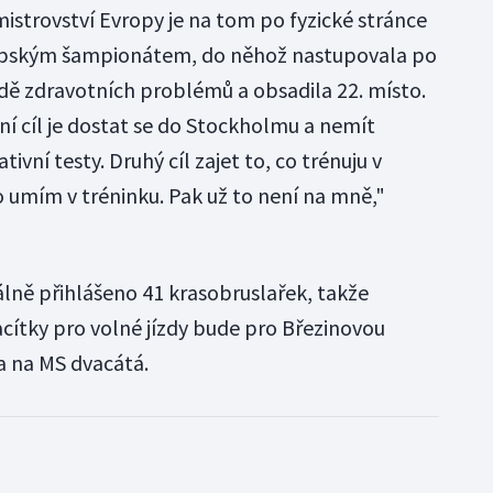
strovství Evropy je na tom po fyzické stránce
opským šampionátem, do něhož nastupovala po
dě zdravotních problémů a obsadila 22. místo.
ní cíl je dostat se do Stockholmu a nemít
vní testy. Druhý cíl zajet to, co trénuju v
 to umím v tréninku. Pak už to není na mně,"
álně přihlášeno 41 krasobruslařek, takže
acítky pro volné jízdy bude pro Březinovou
a na MS dvacátá.