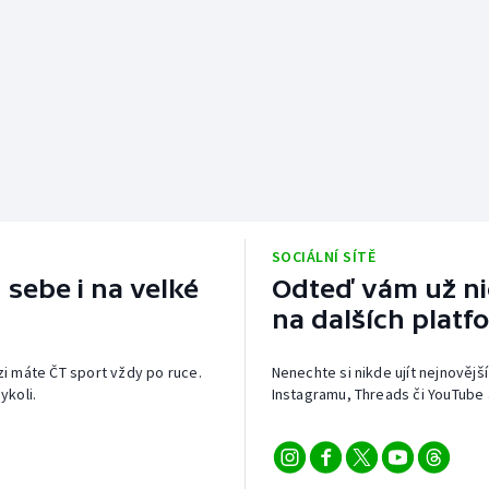
SOCIÁLNÍ SÍTĚ
 sebe i na velké
Odteď vám už nic
na dalších platf
izi máte ČT sport vždy po ruce.
Nenechte si nikde ujít nejnovější
ykoli.
Instagramu, Threads či YouTube 