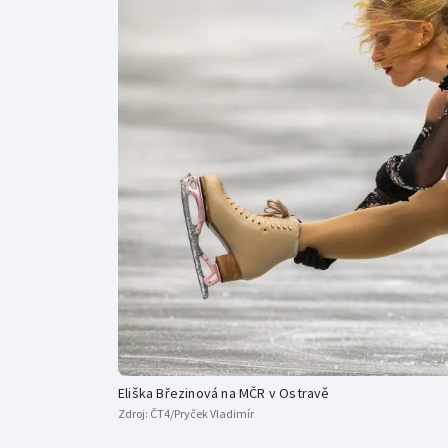
Curling
Dostihy
Florbal
Futsal
Golf
Gymnastika
Eliška Březinová na MČR v Ostravě
Zdroj:
ČT4/Pryček Vladimír