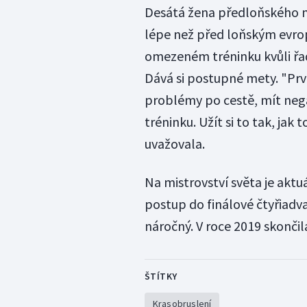
Desátá žena předloňského mi
lépe než před loňským evr
omezeném tréninku kvůli řa
Dává si postupné mety. "Prv
problémy po cestě, mít negati
tréninku. Užít si to tak, jak
uvažovala.
Na mistrovství světa je aktu
postup do finálové čtyřiadv
náročný. V roce 2019 skončil
ŠTÍTKY
Krasobruslení