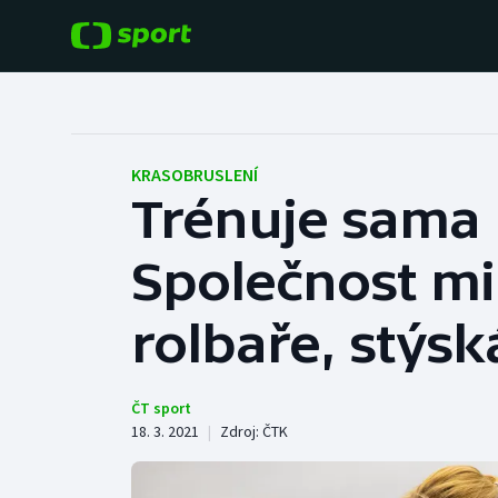
POPULÁRNÍ
DALŠÍ SPORTY
Fotbal
Americký fotbal
KRASOBRUSLENÍ
Trénuje sama
Hokej
Baseball a softbal
Společnost mi
Tenis
Basketbal
Atletika
rolbaře, stýsk
Biatlon
Cyklistika
Boby a skeleton
ČT sport
18. 3. 2021
|
Zdroj:
ČTK
Box