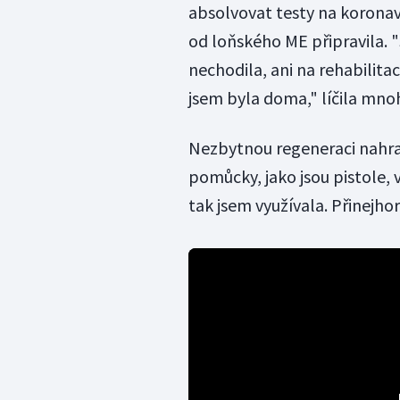
absolvovat testy na koronavi
od loňského ME připravila. 
nechodila, ani na rehabilita
jsem byla doma," líčila mn
Nezbytnou regeneraci nahr
pomůcky, jako jsou pistole, 
tak jsem využívala. Přinejho