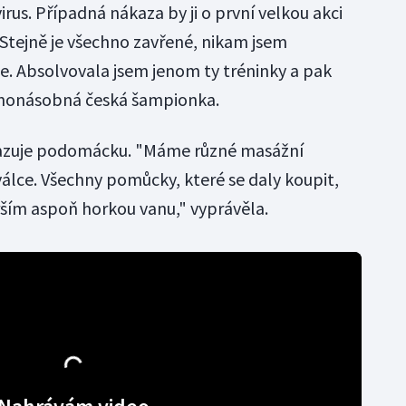
rus. Případná nákaza by ji o první velkou akci
"Stejně je všechno zavřené, nikam jsem
ce. Absolvovala jsem jenom ty tréninky a pak
ohonásobná česká šampionka.
azuje podomácku. "Máme různé masážní
válce. Všechny pomůcky, které se daly koupit,
rším aspoň horkou vanu," vyprávěla.