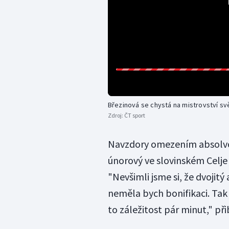
Březinová se chystá na mistrovství sv
Zdroj:
ČT sport
Navzdory omezením absolvo
únorový ve slovinském Celje
"Nevšimli jsme si, že dvojitý 
neměla bych bonifikaci. Tak 
to záležitost pár minut," př