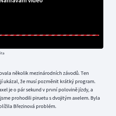
Nahrávám video
ěta
vala několik mezinárodních závodů. Ten
 jí ukázal, že musí pozměnit krátký program.
axel je o pár sekund v první polovině jízdy, a
jsme prohodili piruetu s dvojitým axelem. Byla
iblížila Březinová problém.