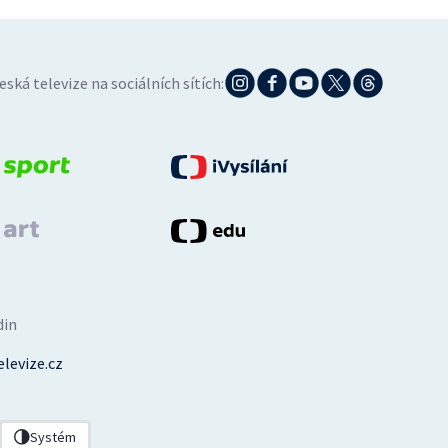
eská televize na sociálních sítích:
din
levize.cz
Systém