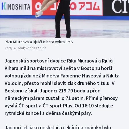
Baseball a softbal
Soutěže
Basketbal
Historické návraty
Biatlon
Aplikace ČT sport
Riku Miuraová a Rjuiči Kihara vyhráli MS
Boby a skeleton
AZ kvíz
Zdroj:
ČTK/AP/Charles Krupa
Box
Japonská sportovní dvojice Riku Miuraová a Rjuiči
Kihara měli na mistrovství světa v Bostonu horší
Curling
volnou jízdu než Minerva Fabienne Haseová a Nikita
Volodin, přesto mohli slavit zisk druhého titulu. V
Dostihy
Bostonu získali Japonci 219,79 bodu a před
německým párem zůstali o 71 setin. Přímé přenosy
Florbal
vysílá ČT sport a ČT sport Plus. Od 16:10 sledujte
rytmické tance i s dvěma českými páry.
Futsal
Japonci jeli jako poslední a čekání na známky bylo
Golf