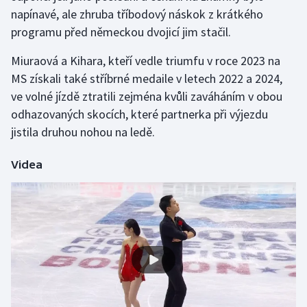
napínavé, ale zhruba tříbodový náskok z krátkého
programu před německou dvojicí jim stačil.
Gymnastika
Miuraová a Kihara, kteří vedle triumfu v roce 2023 na
Házená
MS získali také stříbrné medaile v letech 2022 a 2024,
ve volné jízdě ztratili zejména kvůli zaváháním v obou
Jezdectví
odhazovaných skocích, které partnerka při výjezdu
Judo
jistila druhou nohou na ledě.
Krasobruslení
Videa
Lezení
Lyže a snowboard
Moderní pětiboj
Motorsport