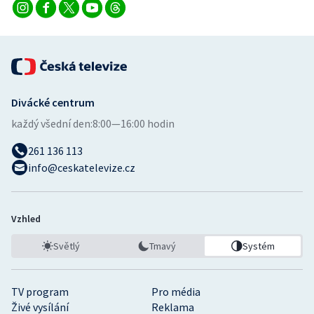
Divácké centrum
každý všední den:
8:00—16:00 hodin
261 136 113
info@ceskatelevize.cz
Vzhled
Světlý
Tmavý
Systém
TV program
Pro média
Živé vysílání
Reklama