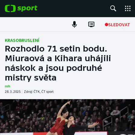
POPULÁRNÍ
SLEDOVAT
Fotbal
KRASOBRUSLENÍ
Rozhodlo 71 setin bodu.
Hokej
Miuraová a Kihara uhájili
náskok a jsou podruhé
Tenis
mistry světa
Atletika
roh
28. 3. 2025
|
Zdroj:
ČTK
,
ČT sport
Cyklistika
DALŠÍ SPORTY
Americký fotbal
NEPŘEHLÉDNĚTE