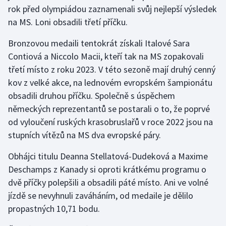
Stolní tenis
rok před olympiádou zaznamenali svůj nejlepší výsledek
na MS. Loni obsadili třetí příčku.
Triatlon
Bronzovou medaili tentokrát získali Italové Sara
Veslování
Contiová a Niccolo Macii, kteří tak na MS zopakovali
třetí místo z roku 2023. V této sezoně mají druhý cenný
Vodní slalom
kov z velké akce, na lednovém evropském šampionátu
obsadili druhou příčku. Společně s úspěchem
Volejbal
německých reprezentantů se postarali o to, že poprvé
od vyloučení ruských krasobruslařů v roce 2022 jsou na
Ostatní
stupních vítězů na MS dva evropské páry.
Obhájci titulu Deanna Stellatová-Dudeková a Maxime
Deschamps z Kanady si oproti krátkému programu o
dvě příčky polepšili a obsadili páté místo. Ani ve volné
jízdě se nevyhnuli zaváháním, od medaile je dělilo
propastných 10,71 bodu.