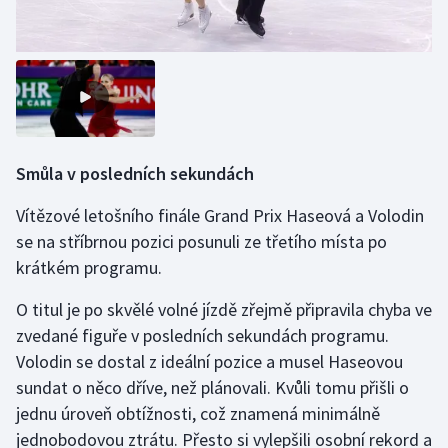
Olympijské hry
Parasport
Plavání
Smůla v posledních sekundách
Plážový volejbal
Vítězové letošního finále Grand Prix Haseová a Volodin
Ragby
se na stříbrnou pozici posunuli ze třetího místa po
krátkém programu.
Rychlobruslení
O titul je po skvělé volné jízdě zřejmě připravila chyba ve
Rychlostní kanoistika
zvedané figuře v posledních sekundách programu.
Volodin se dostal z ideální pozice a musel Haseovou
Short track
sundat o něco dříve, než plánovali. Kvůli tomu přišli o
jednu úroveň obtížnosti, což znamená minimálně
Sportovní střelba
jednobodovou ztrátu. Přesto si vylepšili osobní rekord a