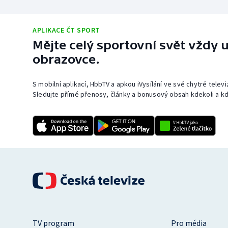
APLIKACE ČT SPORT
Mějte celý sportovní svět vždy u
obrazovce.
S mobilní aplikací, HbbTV a apkou iVysílání ve své chytré telev
Sledujte přímé přenosy, články a bonusový obsah kdekoli a kd
TV program
Pro média