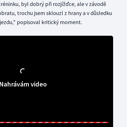
éninku, byl dobrý při rozjížďce, ale v závodě
 obratu, trochu jsem sklouzl z hrany a v důsledku
ýjezdu," popisoval kritický moment.
Nahrávám video