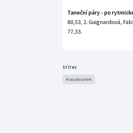
Taneční páry - po rytmick
80,53, 2. Guignardová, Fabbr
77,33.
ŠTÍTKY
Krasobruslení