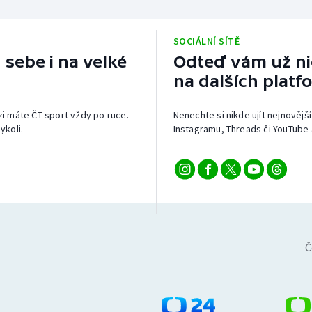
SOCIÁLNÍ SÍTĚ
 sebe i na velké
Odteď vám už nic
na dalších platf
izi máte ČT sport vždy po ruce.
Nenechte si nikde ujít nejnovější
ykoli.
Instagramu, Threads či YouTube 
Č