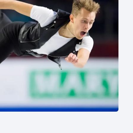
Moderní pětiboj
Triatlon
Motorsport
Veslování
Olympijské hry
Vodní slalom
Parasport
Volejbal
Plavání
Ostatní
Plážový volejbal