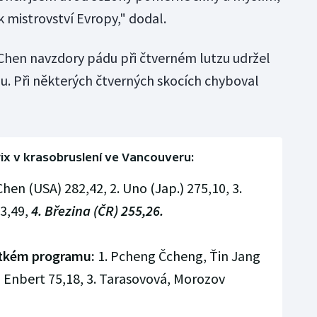
 mistrovství Evropy," dodal.
Chen navzdory pádu při čtverném lutzu udržel
. Při některých čtverných skocích chyboval
rix v krasobruslení ve Vancouveru:
Chen (USA) 282,42, 2. Uno (Jap.) 275,10, 3.
3,49,
4. Březina (ČR) 255,26.
rátkém programu:
1. Pcheng Čcheng, Ťin Jang
á, Enbert 75,18, 3. Tarasovová, Morozov