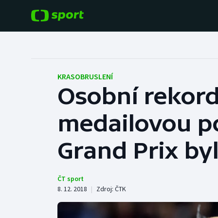
POPULÁRNÍ
DALŠÍ SPORTY
Fotbal
Americký fotbal
KRASOBRUSLENÍ
Osobní rekord
Hokej
Baseball a softbal
medailovou poz
Tenis
Basketbal
Atletika
Grand Prix byl
Biatlon
Cyklistika
Boby a skeleton
ČT sport
8. 12. 2018
|
Zdroj:
ČTK
Box