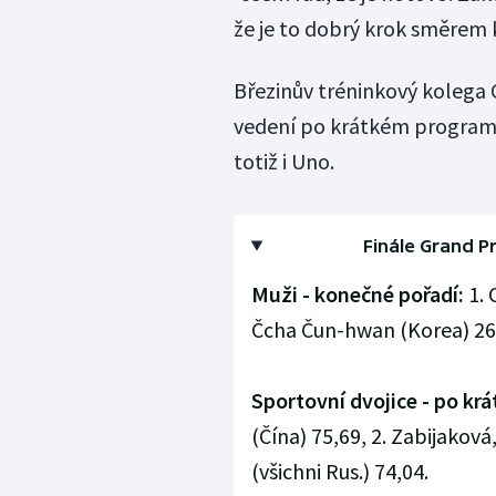
že je to dobrý krok směrem k
Březinův tréninkový kolega 
vedení po krátkém programu
totiž i Uno.
Finále Grand P
Muži - konečné pořadí:
1. 
Čcha Čun-hwan (Korea) 26
Sportovní dvojice - po k
(Čína) 75,69, 2. Zabijakov
(všichni Rus.) 74,04.