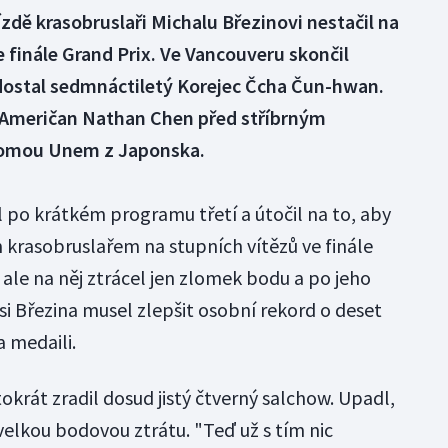
ízdě krasobruslaři Michalu Březinovi nestačil na
 finále Grand Prix. Ve Vancouveru skončil
 dostal sedmnáctiletý Korejec Čcha Čun-hwan.
ta Američan Nathan Chen před stříbrným
Šomou Unem z Japonska.
 po krátkém programu třetí a útočil na to, aby
 krasobruslařem na stupních vítězů ve finále
 ale na něj ztrácel jen zlomek bodu a po jeho
 si Březina musel zlepšit osobní rekord o deset
 medaili.
krát zradil dosud jistý čtverný salchow. Upadl,
velkou bodovou ztrátu. "Teď už s tím nic