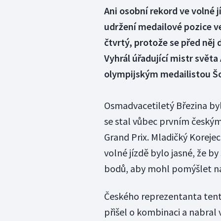
Ani osobní rekord ve volné j
udržení medailové pozice ve
čtvrtý, protože se před něj
Vyhrál úřadující mistr svě
olympijským medailistou 
Osmadvacetiletý Březina byl
se stal vůbec prvním českým
Grand Prix. Mladičký Korejec
volné jízdě bylo jasné, že by
bodů, aby mohl pomýšlet na
Českého reprezentanta tento
přišel o kombinaci a nabral 