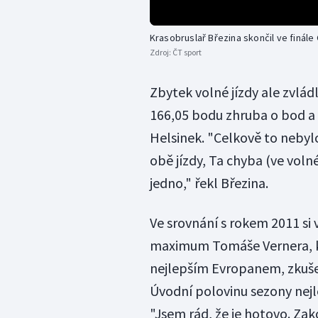
Krasobruslař Březina skončil ve finále 
Zdroj:
ČT sport
Zbytek volné jízdy ale zvlád
166,05 bodu zhruba o bod a p
Helsinek. "Celkově to nebylo
obě jízdy, Ta chyba (ve volné
jedno," řekl Březina.
Ve srovnání s rokem 2011 si 
maximum Tomáše Vernera, kte
nejlepším Evropanem, zkušen
Úvodní polovinu sezony nejle
"Jsem rád, že je hotovo. Za