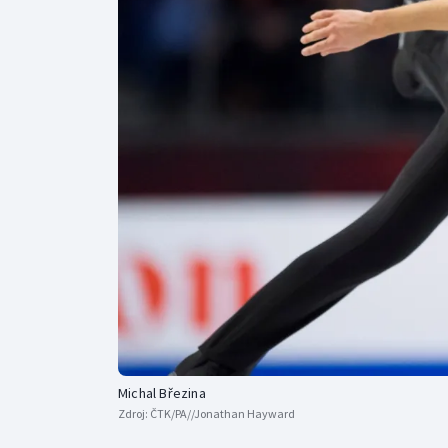
Curling
Dostihy
Florbal
Futsal
Golf
Gymnastika
Michal Březina
Zdroj:
ČTK/PA//Jonathan Hayward