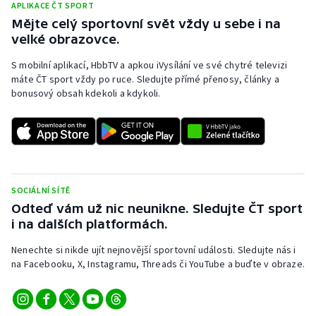
APLIKACE ČT SPORT
Stolní tenis
Mějte celý sportovní svět vždy u sebe i na
velké obrazovce.
Triatlon
S mobilní aplikací, HbbTV a apkou iVysílání ve své chytré televizi
Veslování
máte ČT sport vždy po ruce. Sledujte přímé přenosy, články a
bonusový obsah kdekoli a kdykoli.
Vodní slalom
Volejbal
Ostatní
SOCIÁLNÍ SÍTĚ
Odteď vám už nic neunikne. Sledujte ČT sport
i na dalších platformách.
Nenechte si nikde ujít nejnovější sportovní události. Sledujte nás i
na Facebooku, X, Instagramu, Threads či YouTube a buďte v obraze.