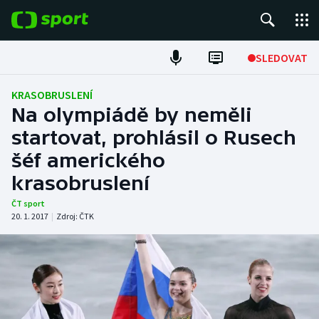
POPULÁRNÍ
SLEDOVAT
Fotbal
KRASOBRUSLENÍ
Na olympiádě by neměli
Hokej
startovat, prohlásil o Rusech
šéf amerického
Tenis
krasobruslení
Atletika
ČT sport
20. 1. 2017
|
Zdroj:
ČTK
Cyklistika
DALŠÍ SPORTY
Americký fotbal
NEPŘEHLÉDNĚTE