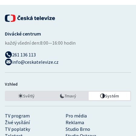
Divácké centrum
každý všední den:
8:00—16:00 hodin
261 136 113
info@ceskatelevize.cz
Vzhled
Světlý
Tmavý
Systém
TV program
Pro média
Živé vysílání
Reklama
TV poplatky
Studio Brno
Teletext
Studio Ostrava