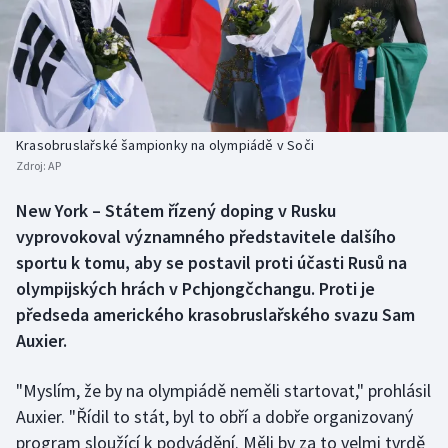
Baseball a softbal
Soutěže
Basketbal
Historické návraty
Biatlon
Aplikace ČT sport
Krasobruslařské šampionky na olympiádě v Soči
Boby a skeleton
AZ kvíz
Zdroj:
AP
Box
New York – Státem řízený doping v Rusku
vyprovokoval významného představitele dalšího
Curling
sportu k tomu, aby se postavil proti účasti Rusů na
olympijských hrách v Pchjongčchangu. Proti je
Dostihy
předseda amerického krasobruslařského svazu Sam
Auxier.
Florbal
"Myslím, že by na olympiádě neměli startovat," prohlásil
Futsal
Auxier. "Řídil to stát, byl to obří a dobře organizovaný
program sloužící k podvádění. Měli by za to velmi tvrdě
Golf