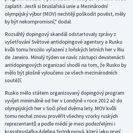
zaplatit. Jestli si bruslařská unie a Mezinárodní
olympijský výbor (MOV) nechtějí poškodit pověst, měly
Gymnastika
by být nekompromisní," dodal.
Házená
Rozsáhlý dopingový skandál odstartovaly zprávy z
vyšetřování Světové antidopingové agentury a Rusku
Jezdectví
kvůli tomu hrozilo vyřazení z loňských letních her v Riu
Judo
de Janeiro. Minulý týden se navíc zástupci devatenácti
antidopingových organizací shodli na tom, že Rusko by
Krasobruslení
mělo být plošně vyloučeno ze všech mezinárodních
soutěží.
Lezení
Rusko mělo státem organizovaný dopingový program
Lyže a snowboard
vyvíjet minimálně od her v Londýně v roce 2012 až do
olympijských her v Soči před dvěma lety. MOV kvůli
Moderní pětiboj
tomu nechal znovu prověřit všechny vzorky ruských
reprezentantů a podle médií je mezi podezřelými i
Motorsport
krasobruslařka Adelina Sotnikovová, který jako první