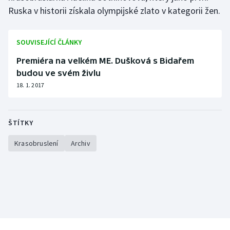
Ruska v historii získala olympijské zlato v kategorii žen.
Olympijské hry
Parasport
SOUVISEJÍCÍ ČLÁNKY
Premiéra na velkém ME. Dušková s Bidařem
Plavání
budou ve svém živlu
18. 1. 2017
Plážový volejbal
Ragby
ŠTÍTKY
Rychlobruslení
Krasobruslení
Archiv
Rychlostní kanoistika
Short track
Sportovní střelba