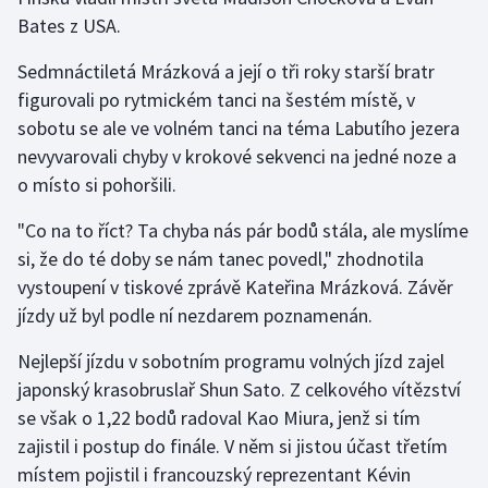
Bates z USA.
Olympijské hry
Sedmnáctiletá Mrázková a její o tři roky starší bratr
Parasport
figurovali po rytmickém tanci na šestém místě, v
sobotu se ale ve volném tanci na téma Labutího jezera
Plavání
nevyvarovali chyby v krokové sekvenci na jedné noze a
o místo si pohoršili.
Plážový volejbal
"Co na to říct? Ta chyba nás pár bodů stála, ale myslíme
Ragby
si, že do té doby se nám tanec povedl," zhodnotila
vystoupení v tiskové zprávě Kateřina Mrázková. Závěr
Rychlobruslení
jízdy už byl podle ní nezdarem poznamenán.
Rychlostní kanoistika
Nejlepší jízdu v sobotním programu volných jízd zajel
japonský krasobruslař Shun Sato. Z celkového vítězství
Short track
se však o 1,22 bodů radoval Kao Miura, jenž si tím
zajistil i postup do finále. V něm si jistou účast třetím
Sportovní střelba
místem pojistil i francouzský reprezentant Kévin