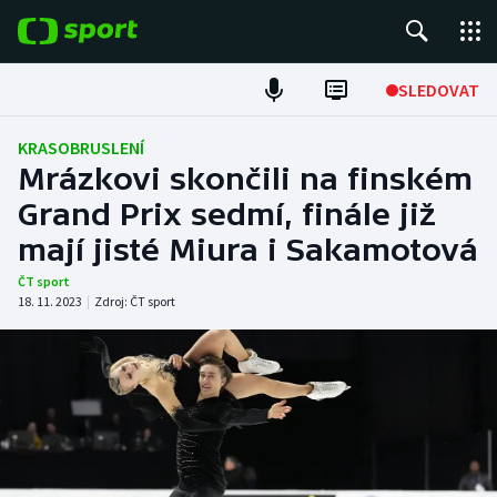
POPULÁRNÍ
SLEDOVAT
Fotbal
KRASOBRUSLENÍ
Mrázkovi skončili na finském
Hokej
Grand Prix sedmí, finále již
mají jisté Miura i Sakamotová
Tenis
ČT sport
Atletika
18. 11. 2023
|
Zdroj:
ČT sport
Cyklistika
DALŠÍ SPORTY
Americký fotbal
NEPŘEHLÉDNĚTE