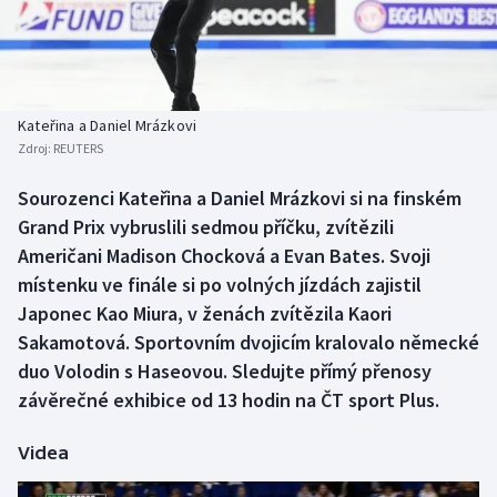
Baseball a softbal
Soutěže
Basketbal
Historické návraty
Biatlon
Aplikace ČT sport
Kateřina a Daniel Mrázkovi
Zdroj:
REUTERS
Boby a skeleton
AZ kvíz
Sourozenci Kateřina a Daniel Mrázkovi si na finském
Grand Prix vybruslili sedmou příčku, zvítězili
Box
Američani Madison Chocková a Evan Bates. Svoji
Curling
místenku ve finále si po volných jízdách zajistil
Japonec Kao Miura, v ženách zvítězila Kaori
Dostihy
Sakamotová. Sportovním dvojicím kralovalo německé
duo Volodin s Haseovou. Sledujte přímý přenosy
Florbal
závěrečné exhibice od 13 hodin na ČT sport Plus.
Futsal
Videa
Golf