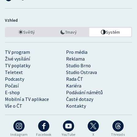
Vzhled
Světlý
Tmavý
Systém
TV program
Pro média
Živé vysílání
Reklama
TV poplatky
Studio Brno
Teletext
Studio Ostrava
Podcasty
Rada ČT
Počasí
Kariéra
E-shop
Podávání námětů
Mobilní a TV aplikace
Časté dotazy
Vše o ČT
Kontakty
Instagram
Facebook
YouTube
X
Threads