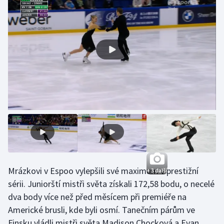
Gymnastika
Házená
Jezdectví
Judo
Krasobruslení
Lezení
Lyže a snowboard
Mrázkovi v Espoo vylepšili své maximum v prestižní
+ 3 další
sérii. Juniorští mistři světa získali 172,58 bodu, o necelé
Moderní pětiboj
dva body více než před měsícem při premiéře na
Americké brusli, kde byli osmí. Tanečním párům ve
Motorsport
Finsku vládli mistři světa Madison Chocková a Evan