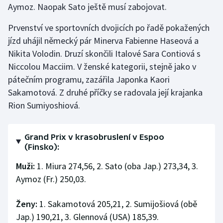
Aymoz. Naopak Sato ještě musí zabojovat.
Stolní tenis
Prvenství ve sportovních dvojicích po řadě pokažených
Triatlon
jízd uhájil německý pár Minerva Fabienne Haseová a
Nikita Volodin. Druzí skončili Italové Sara Contiová s
Veslování
Niccolou Macciim. V ženské kategorii, stejně jako v
pátečním programu, zazářila Japonka Kaori
Vodní slalom
Sakamotová. Z druhé příčky se radovala její krajanka
Volejbal
Rion Sumiyoshiová.
Ostatní
Grand Prix v krasobruslení v Espoo
(Finsko):
Muži:
1. Miura 274,56, 2. Sato (oba Jap.) 273,34, 3.
Aymoz (Fr.) 250,03.
Ženy:
1. Sakamotová 205,21, 2. Sumijošiová (obě
Jap.) 190,21, 3. Glennová (USA) 185,39.