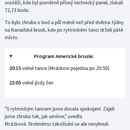
soutěži, kde byl poměrně přísný technický panel, získali
72,73 bodu.
Gymnastika
To bylo zhruba o bod a půl méně než před dvěma týdny
Házená
na Kanadské brusli, kde po rytmickém tanci drželi páté
místo.
Jezdectví
Judo
Program Americké brusle:
20:15
volné tance (Mrázkovi pojedou po 20:50)
Krasobruslení
22:05
volné jízdy žen
Lezení
Lyže a snowboard
"S rytmickým tancem jsme docela spokojení. Zajeli
Moderní pětiboj
jsme zhruba tak, jak umíme," uvedla
Mrázková. Drobnému zakolísání se ale nevyhnuli.
Motorsport