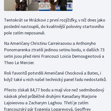
Stolní tenis
Triatlon
Tentokrát se Mrázkovi z první rozjížďky, v níž dnes jako
poslední nastoupili, do kvalitnější poloviny startovního
Veslování
pole zatím neposunuli.
Vodní slalom
Na Američany Christinu Carreiraovou a Anthonyho
Ponomarenka ztratili jedinou setinu bodu, o dalších 73
Volejbal
setin jsou před nimi Francouzi Loicia Demougeotová a
Theo Le Mercier.
Ostatní
Roli favoritů potvrdili Američané Chocková a Bates, i
když také u nich našel technický panel řadu nedostatků.
Přesto získali 84,77 bodu a mají více než sedmibodový
náskok před průběžně druhými Kanaďany Marjorie
Lajoieovou a Zacharym Laghou. Třetí je zatím
francouzský pár Evgeniia Loparevová, Geoffrey