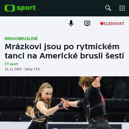
POPULÁRNÍ
SLEDOVAT
Fotbal
KRASOBRUSLENÍ
Mrázkovi jsou po rytmickém
Hokej
tanci na Americké brusli šestí
Tenis
ČT sport
15. 11. 2025
|
Zdroj:
ČTK
Atletika
Cyklistika
DALŠÍ SPORTY
Americký fotbal
NEPŘEHLÉDNĚTE