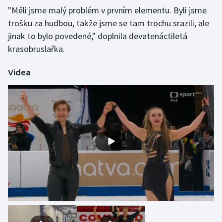
"Měli jsme malý problém v prvním elementu. Byli jsme
Olympijské hry
trošku za hudbou, takže jsme se tam trochu srazili, ale
jinak to bylo povedené," doplnila devatenáctiletá
Parasport
krasobruslařka.
Plavání
Videa
Plážový volejbal
Ragby
Rychlobruslení
Rychlostní kanoistika
Short track
Sportovní střelba