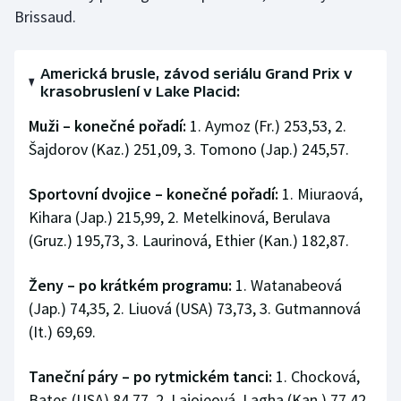
Brissaud.
Americká brusle, závod seriálu Grand Prix v
krasobruslení v Lake Placid:
Muži – konečné pořadí:
1. Aymoz (Fr.) 253,53, 2.
Šajdorov (Kaz.) 251,09, 3. Tomono (Jap.) 245,57.
Sportovní dvojice – konečné pořadí:
1. Miuraová,
Kihara (Jap.) 215,99, 2. Metelkinová, Berulava
(Gruz.) 195,73, 3. Laurinová, Ethier (Kan.) 182,87.
Ženy – po krátkém programu:
1. Watanabeová
(Jap.) 74,35, 2. Liuová (USA) 73,73, 3. Gutmannová
(It.) 69,69.
Taneční páry – po rytmickém tanci:
1. Chocková,
Bates (USA) 84,77, 2. Lajoieová, Lagha (Kan.) 77,42,