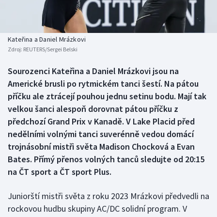
Baseball a softbal
Soutěže
Basketbal
Historické návraty
Kateřina a Daniel Mrázkovi
Zdroj:
REUTERS/Sergei Belski
Biatlon
Aplikace ČT sport
Sourozenci Kateřina a Daniel Mrázkovi jsou na
Boby a skeleton
AZ kvíz
Americké brusli po rytmickém tanci šestí. Na pátou
příčku ale ztrácejí pouhou jednu setinu bodu. Mají tak
Box
velkou šanci alespoň dorovnat pátou příčku z
předchozí Grand Prix v Kanadě. V Lake Placid před
Curling
nedělními volnými tanci suverénně vedou domácí
trojnásobní mistři světa Madison Chocková a Evan
Dostihy
Bates. Přímý přenos volných tanců sledujte od 20:15
Florbal
na ČT sport a ČT sport Plus.
Futsal
Juniorští mistři světa z roku 2023 Mrázkovi předvedli na
rockovou hudbu skupiny AC/DC solidní program. V
Golf