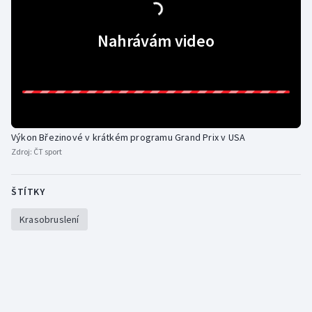
Gymnastika
Nahrávám video
Házená
Jezdectví
Judo
Výkon Březinové v krátkém programu Grand Prix v USA
Zdroj:
ČT sport
Krasobruslení
ŠTÍTKY
Lezení
Krasobruslení
Lyže a snowboard
Moderní pětiboj
Motorsport