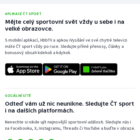
Olympijské hry
APLIKACE ČT SPORT
Mějte celý sportovní svět vždy u sebe i na
Parasport
velké obrazovce.
Plavání
S mobilní aplikací, HbbTV a apkou iVysílání ve své chytré televizi
máte ČT sport vždy po ruce. Sledujte přímé přenosy, články a
bonusový obsah kdekoli a kdykoli.
Plážový volejbal
Ragby
Rychlobruslení
SOCIÁLNÍ SÍTĚ
Rychlostní kanoistika
Odteď vám už nic neunikne. Sledujte ČT sport
i na dalších platformách.
Short track
Nenechte si nikde ujít nejnovější sportovní události. Sledujte nás i
na Facebooku, X, Instagramu, Threads či YouTube a buďte v obraze.
Sportovní střelba