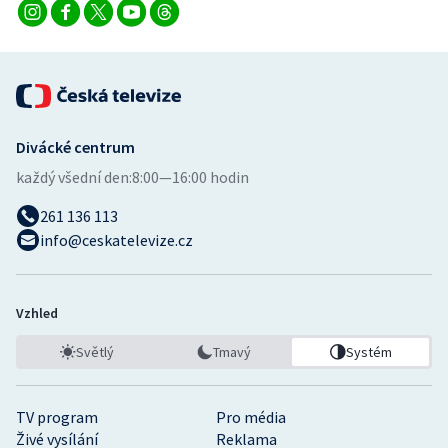
Stolní tenis
Triatlon
Veslování
Divácké centrum
Vodní slalom
každý všední den:
8:00—16:00 hodin
Volejbal
261 136 113
info@ceskatelevize.cz
Ostatní
Vzhled
Světlý
Tmavý
Systém
TV program
Pro média
Živé vysílání
Reklama