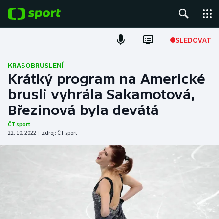
POPULÁRNÍ
SLEDOVAT
Fotbal
KRASOBRUSLENÍ
Krátký program na Americké
Hokej
brusli vyhrála Sakamotová,
Březinová byla devátá
Tenis
ČT sport
Atletika
22. 10. 2022
|
Zdroj:
ČT sport
Cyklistika
DALŠÍ SPORTY
Americký fotbal
NEPŘEHLÉDNĚTE