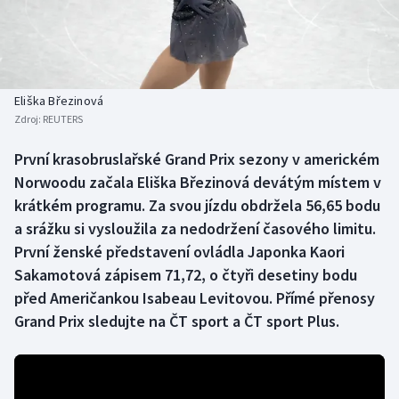
Baseball a softbal
Soutěže
Basketbal
Historické návraty
Biatlon
Aplikace ČT sport
Eliška Březinová
Zdroj:
REUTERS
Boby a skeleton
AZ kvíz
První krasobruslařské Grand Prix sezony v americkém
Norwoodu začala Eliška Březinová devátým místem v
Box
krátkém programu. Za svou jízdu obdržela 56,65 bodu
Curling
a srážku si vysloužila za nedodržení časového limitu.
První ženské představení ovládla Japonka Kaori
Dostihy
Sakamotová zápisem 71,72, o čtyři desetiny bodu
před Američankou Isabeau Levitovou. Přímé přenosy
Florbal
Grand Prix sledujte na ČT sport a ČT sport Plus.
Futsal
Golf