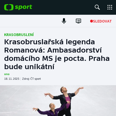
POPULÁRNÍ
SLEDOVAT
Fotbal
KRASOBRUSLENÍ
Krasobruslařská legenda
Hokej
Romanová: Ambasadorství
domácího MS je pocta. Praha
Tenis
bude unikátní
Atletika
ono
18. 11. 2025
|
Zdroj:
ČT sport
Cyklistika
DALŠÍ SPORTY
Americký fotbal
NEPŘEHLÉDNĚTE