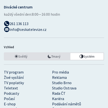
Divácké centrum
každý všední den:
8:00—16:00 hodin
261 136 113
info@ceskatelevize.cz
Vzhled
Světlý
Tmavý
Systém
TV program
Pro média
Živé vysílání
Reklama
TV poplatky
Studio Brno
Teletext
Studio Ostrava
Podcasty
Rada ČT
Počasí
Kariéra
E-shop
Podávání námětů