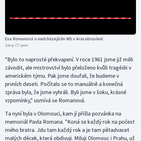
Olympijské hry
Parasport
Eva Romanová o nadcházejícím MS v krasobruslení
Plavání
Zdroj:
ČT sport
Plážový volejbal
"Bylo to naprosté překvapení. V roce 1961 jsme již měli
závodit, ale mistrovství bylo přeloženo kvůli tragédii v
Ragby
americkém týmu. Pak jsme doufali, že budeme v
prvních deseti. Počítalo se to manuálně a konečná
Rychlobruslení
zpráva byla, že jsme vyhráli. Byli jsme v šoku, krásné
vzpomínky," usmívá se Romanová.
Rychlostní kanoistika
Ta nyní byla v Olomouci, kam jí přišla pozvánka na
Short track
memoriál Pavla Romana. "Koná se každý rok na počest
mého bratra. Jdu tam každý rok a je tam pětadvacet
Sportovní střelba
malých děcek, která obdivuji. Miluji Olomouc i Prahu, už