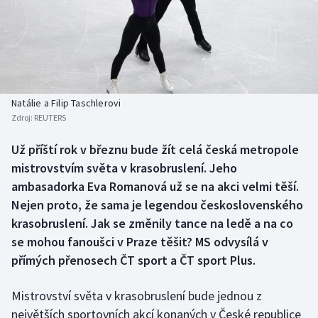
Baseball a softbal
Soutěže
Basketbal
Historické návraty
Biatlon
Aplikace ČT sport
Natálie a Filip Taschlerovi
Boby a skeleton
AZ kvíz
Zdroj:
REUTERS
Box
Už příští rok v březnu bude žít celá česká metropole
mistrovstvím světa v krasobruslení. Jeho
Curling
ambasadorka Eva Romanová už se na akci velmi těší.
Nejen proto, že sama je legendou československého
Dostihy
krasobruslení. Jak se změnily tance na ledě a na co
se mohou fanoušci v Praze těšit? MS odvysílá v
Florbal
přímých přenosech ČT sport a ČT sport Plus.
Futsal
Mistrovství světa v krasobruslení bude jednou z
největších sportovních akcí konaných v České republice
Golf