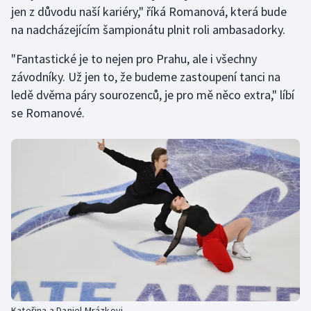
Stolní tenis
jen z důvodu naší kariéry," říká Romanová, která bude
na nadcházejícím šampionátu plnit roli ambasadorky.
Triatlon
"Fantastické je to nejen pro Prahu, ale i všechny
závodníky. Už jen to, že budeme zastoupení tanci na
Veslování
ledě dvěma páry sourozenců, je pro mě něco extra," líbí
Vodní slalom
se Romanové.
Volejbal
Ostatní
Kateřina a Daniel Mrázkovi