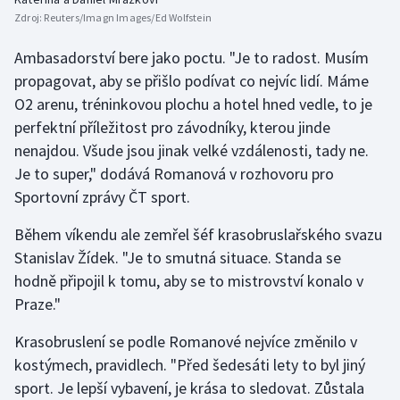
Zdroj:
Reuters/Imagn Images/Ed Wolfstein
Ambasadorství bere jako poctu. "Je to radost. Musím
propagovat, aby se přišlo podívat co nejvíc lidí. Máme
O2 arenu, tréninkovou plochu a hotel hned vedle, to je
perfektní příležitost pro závodníky, kterou jinde
nenajdou. Všude jsou jinak velké vzdálenosti, tady ne.
Je to super," dodává Romanová v rozhovoru pro
Sportovní zprávy ČT sport.
Během víkendu ale zemřel šéf krasobruslařského svazu
Stanislav Žídek. "Je to smutná situace. Standa se
hodně připojil k tomu, aby se to mistrovství konalo v
Praze."
Krasobruslení se podle Romanové nejvíce změnilo v
kostýmech, pravidlech. "Před šedesáti lety to byl jiný
sport. Je lepší vybavení, je krása to sledovat. Zůstala