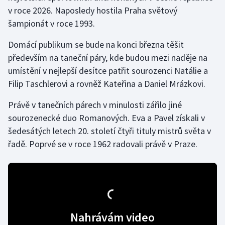
v roce 2026. Naposledy hostila Praha světový
šampionát v roce 1993.
Gymnastika
Domácí publikum se bude na konci března těšit
Házená
především na taneční páry, kde budou mezi naděje na
umístění v nejlepší desítce patřit sourozenci Natálie a
Jezdectví
Filip Taschlerovi a rovněž Kateřina a Daniel Mrázkovi.
Judo
Právě v tanečních párech v minulosti zářilo jiné
sourozenecké duo Romanových. Eva a Pavel získali v
Krasobruslení
šedesátých letech 20. století čtyři tituly mistrů světa v
řadě. Poprvé se v roce 1962 radovali právě v Praze.
Lezení
Lyže a snowboard
Moderní pětiboj
Nahrávám video
Motorsport