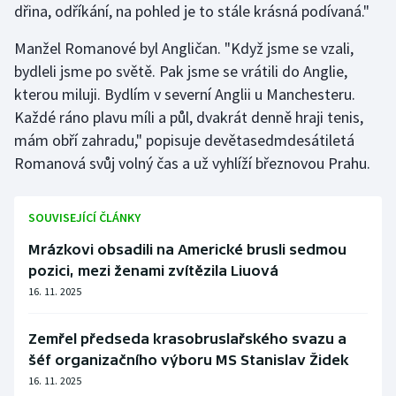
dřina, odříkání, na pohled je to stále krásná podívaná."
Manžel Romanové byl Angličan. "Když jsme se vzali,
bydleli jsme po světě. Pak jsme se vrátili do Anglie,
kterou miluji. Bydlím v severní Anglii u Manchesteru.
Každé ráno plavu míli a půl, dvakrát denně hraji tenis,
mám obří zahradu," popisuje devětasedmdesátiletá
Romanová svůj volný čas a už vyhlíží březnovou Prahu.
SOUVISEJÍCÍ ČLÁNKY
Mrázkovi obsadili na Americké brusli sedmou
pozici, mezi ženami zvítězila Liuová
16. 11. 2025
Zemřel předseda krasobruslařského svazu a
šéf organizačního výboru MS Stanislav Židek
16. 11. 2025