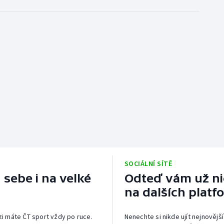
SOCIÁLNÍ SÍTĚ
 sebe i na velké
Odteď vám už nic
na dalších platf
izi máte ČT sport vždy po ruce.
Nenechte si nikde ujít nejnovější