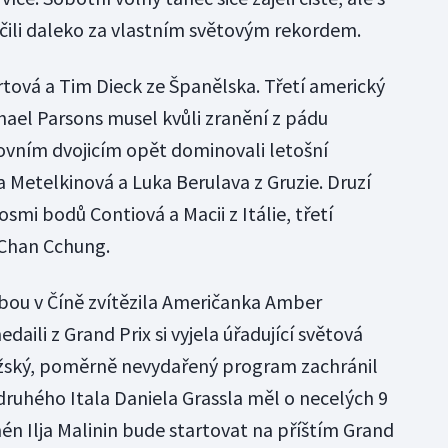
čili daleko za vlastním světovým rekordem.
rtová a Tim Dieck ze Španělska. Třetí americký
hael Parsons musel kvůli zranění z pádu
ovním dvojicím opět dominovali letošní
 Metelkinová a Luka Berulava z Gruzie. Druzí
osmi bodů Contiová a Macii z Itálie, třetí
 Chan Cchung.
ebou v Číně zvítězila Američanka Amber
daili z Grand Prix si vyjela úřadující světová
žský, poměrně nevydařený program zachránil
druhého Itala Daniela Grassla měl o necelých 9
n Ilja Malinin bude startovat na příštím Grand