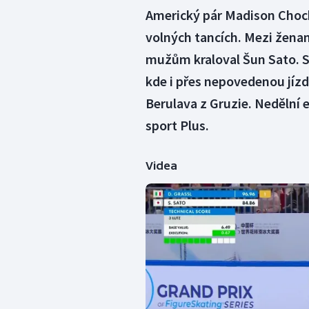
Americký pár Madison Chocko
volných tancích. Mezi žena
mužům kraloval Šun Sato. S
kde i přes nepovedenou jíz
Berulava z Gruzie. Nedělní e
sport Plus.
Videa