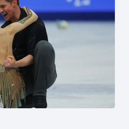
Moderní pětiboj
Triatlon
Motorsport
Veslování
Olympijské hry
Vodní slalom
Parasport
Volejbal
Plavání
Ostatní
Plážový volejbal