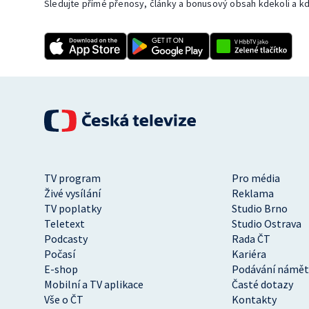
Sledujte přímé přenosy, články a bonusový obsah kdekoli a kd
TV program
Pro média
Živé vysílání
Reklama
TV poplatky
Studio Brno
Teletext
Studio Ostrava
Podcasty
Rada ČT
Počasí
Kariéra
E-shop
Podávání námět
Mobilní a TV aplikace
Časté dotazy
Vše o ČT
Kontakty