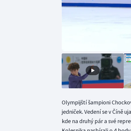
Olympijští šampioni Chocková
jedniček. Vedení se v Číně 
kde na druhý pár a své repr
Kolesnika nasbírali o 4 body v