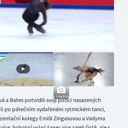
+ 5 dalších
 a Bates potvrdili svoji pozici nasazených
ujali po pátečním vydařeném rytmickém tanci,
ezentační kolegy Emilii Zingasovou a Vadyma
íce. Sobotní volný tanec sice zajeli čistě, ale s