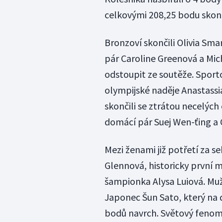
celkovými 208,25 bodu skon
Bronzoví skončili Olivia Sma
pár Caroline Greenová a Mic
odstoupit ze soutěže. Sport
olympijské naděje Anastassia
skončili se ztrátou necelých 
domácí pár Suej Wen-ťing a
Mezi ženami již potřetí za s
Glennová, historicky první me
šampionka Alysa Luiová. Mu
Japonec Šun Sato, který na 
bodů navrch. Světový fenomé