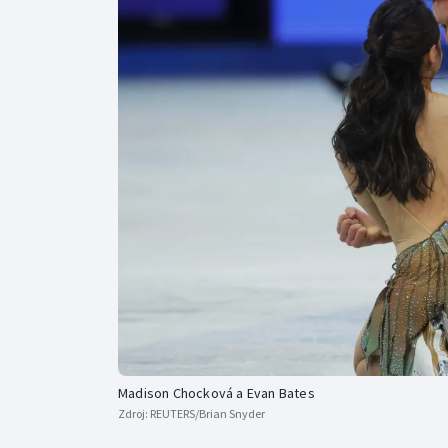
Curling
Dostihy
Florbal
Futsal
Golf
Gymnastika
Madison Chocková a Evan Bates
Zdroj:
REUTERS/Brian Snyder