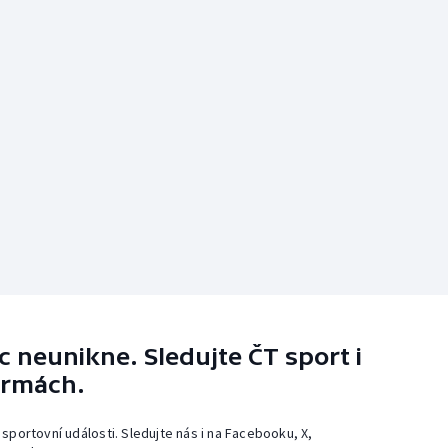
 neunikne. Sledujte ČT sport i
ormách.
 sportovní události. Sledujte nás i na Facebooku, X,