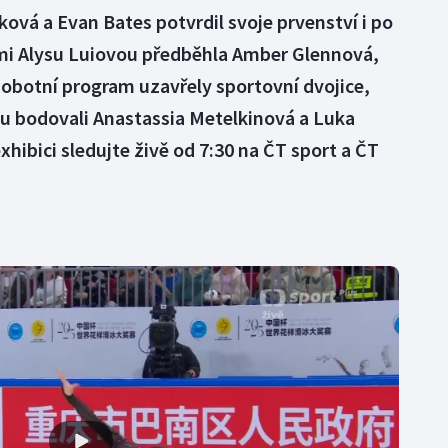
vá a Evan Bates potvrdil svoje prvenství i po
mi Alysu Luiovou předběhla Amber Glennová,
obotní program uzavřely sportovní dvojice,
du bodovali Anastassia Metelkinová a Luka
xhibici sledujte živě od 7:30 na ČT sport a ČT