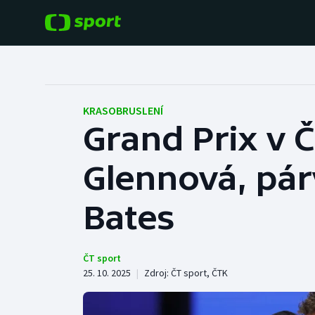
POPULÁRNÍ
DALŠÍ SPORTY
Fotbal
Americký fotbal
KRASOBRUSLENÍ
Grand Prix v Č
Hokej
Baseball a softbal
Glennová, pár
Tenis
Basketbal
Atletika
Bates
Biatlon
Cyklistika
Boby a skeleton
ČT sport
25. 10. 2025
|
Zdroj:
ČT sport
,
ČTK
Box