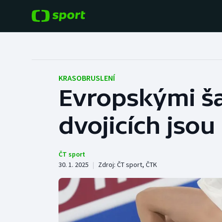
POPULÁRNÍ
DALŠÍ SPORTY
Fotbal
Americký fotbal
KRASOBRUSLENÍ
Evropskými š
Hokej
Baseball a softbal
dvojicích jso
Tenis
Basketbal
Atletika
Biatlon
ČT sport
30. 1. 2025
|
Zdroj:
ČT sport
,
ČTK
Cyklistika
Boby a skeleton
Box