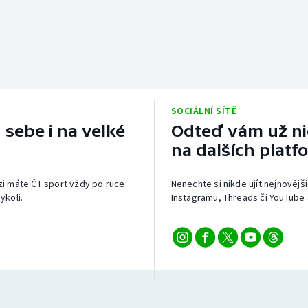
SOCIÁLNÍ SÍTĚ
 sebe i na velké
Odteď vám už nic
na dalších platf
izi máte ČT sport vždy po ruce.
Nenechte si nikde ujít nejnovější
ykoli.
Instagramu, Threads či YouTube 