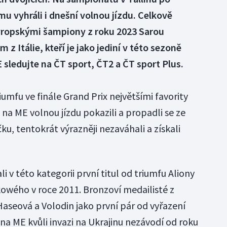
 vyhráli i dnešní volnou jízdu. Celkově
evropskými šampiony z roku 2023 Sarou
z Itálie, kteří je jako jediní v této sezoně
 sledujte na ČT sport, ČT2 a ČT sport Plus.
iumfu ve finále Grand Prix největšími favority
 na ME volnou jízdu pokazili a propadli se ze
u, tentokrát výrazněji nezaváhali a získali
 v této kategorii první titul od triumfu Aliony
owého v roce 2011. Bronzoví medailisté z
Haseová a Volodin jako první pár od vyřazení
 na ME kvůli invazi na Ukrajinu nezávodí od roku