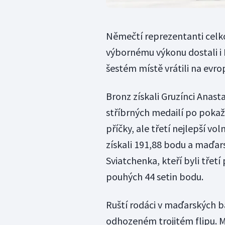
Němečtí reprezentanti celko
výbornému výkonu dostali i I
šestém místě vrátili na evr
Bronz získali Gruzínci Anast
stříbrných medailí po poka
příčky, ale třetí nejlepší vol
získali 191,88 bodu a maďar
Sviatchenka, kteří byli třet
pouhých 44 setin bodu.
Ruští rodáci v maďarských b
odhozeném trojitém flipu. M