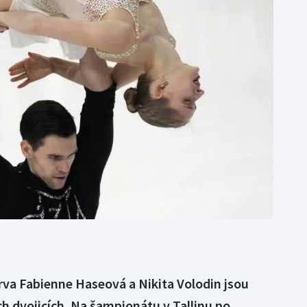
Moderní pětiboj
Triatlon
Motorsport
Veslování
Olympijské hry
Vodní slalom
Parasport
Volejbal
Plavání
Ostatní
Plážový volejbal
rva Fabienne Haseová a Nikita Volodin jsou
h dvojicích. Na šampionátu v Tallinu po