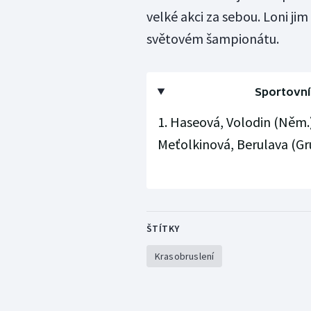
velké akci za sebou. Loni ji
světovém šampionátu.
Sportovní
1. Haseová, Volodin (Něm.) 
Meťolkinová, Berulava (Gru
ŠTÍTKY
Krasobruslení