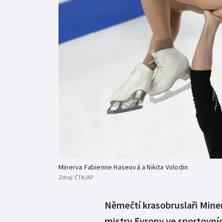
Curling
Dostihy
Florbal
Futsal
Golf
Gymnastika
Minerva Fabienne Haseová a Nikita Volodin
Zdroj:
ČTK/AP
Němečtí krasobruslaři Mine
mistry Evropy ve sportovníc