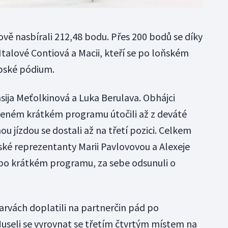
vě nasbírali 212,48 bodu. Přes 200 bodů se díky
talové Contiová a Macii, kteří se po loňském
opské pódium.
asija Meťolkinová a Luka Berulava. Obhájci
ženém krátkém programu útočili až z deváté
nou jízdou se dostali až na třetí pozici. Celkem
ské reprezentanty Marii Pavlovovou a Alexeje
í po krátkém programu, za sebe odsunuli o
arvách doplatili na partnerčin pád po
useli se vyrovnat se třetím čtvrtým místem na