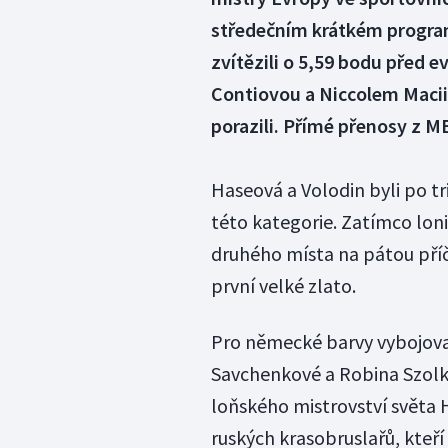
středečním krátkém programu
zvítězili o 5,59 bodu před 
Contiovou a Niccolem Maciim 
porazili. Přímé přenosy z ME
Haseová a Volodin byli po tr
této kategorie. Zatímco loni
druhého místa na pátou příčk
první velké zlato.
Pro německé barvy vybojovali
Savchenkové a Robina Szolk
loňského mistrovství světa 
ruských krasobruslařů, kteří