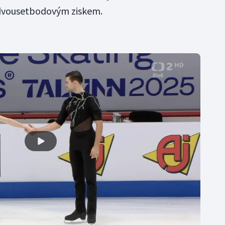
ež dvousetbodovým ziskem.