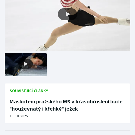
Gymnastika
Házená
Jezdectví
Judo
Krasobruslení
Lezení
SOUVISEJÍCÍ ČLÁNKY
Lyže a snowboard
Maskotem pražského MS v krasobruslení bude
"houževnatý i křehký" ježek
Moderní pětiboj
15. 10. 2025
Motorsport