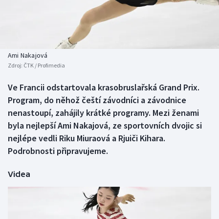
Baseball a softbal
Soutěže
Basketbal
Historické návraty
Biatlon
Aplikace ČT sport
Ami Nakajová
Zdroj:
ČTK / Profimedia
Boby a skeleton
AZ kvíz
Ve Francii odstartovala krasobruslařská Grand Prix.
Program, do něhož čeští závodníci a závodnice
Box
nenastoupí, zahájily krátké programy. Mezi ženami
Curling
byla nejlepší Ami Nakajová, ze sportovních dvojic si
nejlépe vedli Riku Miuraová a Rjuiči Kihara.
Dostihy
Podrobnosti připravujeme.
Florbal
Videa
Futsal
Golf