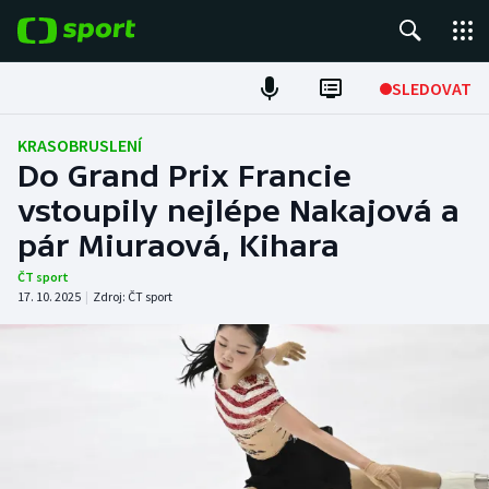
POPULÁRNÍ
SLEDOVAT
Fotbal
KRASOBRUSLENÍ
Do Grand Prix Francie
Hokej
vstoupily nejlépe Nakajová a
pár Miuraová, Kihara
Tenis
ČT sport
Atletika
17. 10. 2025
|
Zdroj:
ČT sport
Cyklistika
DALŠÍ SPORTY
Americký fotbal
NEPŘEHLÉDNĚTE