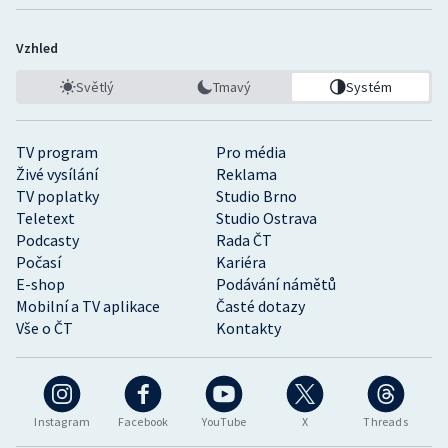
Vzhled
Světlý
Tmavý
Systém
TV program
Pro média
Živé vysílání
Reklama
TV poplatky
Studio Brno
Teletext
Studio Ostrava
Podcasty
Rada ČT
Počasí
Kariéra
E-shop
Podávání námětů
Mobilní a TV aplikace
Časté dotazy
Vše o ČT
Kontakty
Instagram
Facebook
YouTube
X
Threads