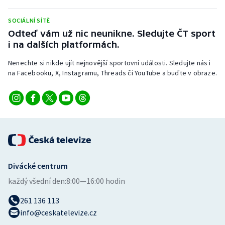
Stolní tenis
SOCIÁLNÍ SÍTĚ
Triatlon
Odteď vám už nic neunikne. Sledujte ČT sport
i na dalších platformách.
Veslování
Nenechte si nikde ujít nejnovější sportovní události. Sledujte nás i
na Facebooku, X, Instagramu, Threads či YouTube a buďte v obraze.
Vodní slalom
Volejbal
Ostatní
Divácké centrum
každý všední den:
8:00—16:00 hodin
261 136 113
info@ceskatelevize.cz