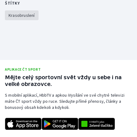
ŠTÍTKY
Olympijské hry
Krasobruslení
Parasport
Plavání
Plážový volejbal
Ragby
APLIKACE ČT SPORT
Mějte celý sportovní svět vždy u sebe i na
Rychlobruslení
velké obrazovce.
S mobilní aplikací, HbbTV a apkou iVysílání ve své chytré televizi
Rychlostní kanoistika
máte ČT sport vždy po ruce. Sledujte přímé přenosy, články a
bonusový obsah kdekoli a kdykoli.
Short track
Sportovní střelba