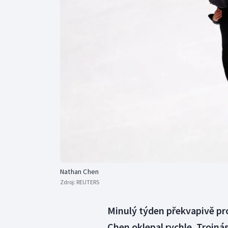
Curling
Dostihy
Florbal
Futsal
Golf
Gymnastika
Nathan Chen
Zdroj:
REUTERS
Minulý týden překvapivě pro
Chen oklepal rychle. Trojná