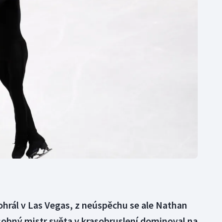
Moderní pětiboj
Triatlon
Motorsport
Veslování
Olympijské hry
Vodní slalom
Parasport
Volejbal
Plavání
Ostatní
Plážový volejbal
hrál v Las Vegas, z neúspěchu se ale Nathan
sobný mistr světa v krasobruslení dominoval na