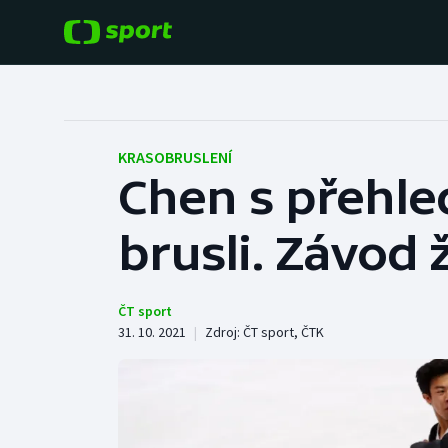
POPULÁRNÍ
DALŠÍ SPORTY
Fotbal
Americký fotbal
KRASOBRUSLENÍ
Chen s přehl
Hokej
Baseball a softbal
brusli. Závod
Tenis
Basketbal
Atletika
Biatlon
ČT sport
31. 10. 2021
|
Zdroj:
ČT sport
,
ČTK
Cyklistika
Boby a skeleton
Box