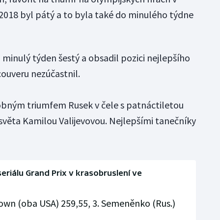
018 byl pátý a to byla také do minulého týdne
l minulý týden šestý a obsadil pozici nejlepšího
ouveru nezúčastnil.
obným triumfem Rusek v čele s patnáctiletou
 světa Kamilou Valijevovou. Nejlepšími tanečníky
eriálu Grand Prix v krasobruslení ve
rown (oba USA) 259,55, 3. Semeněnko (Rus.)