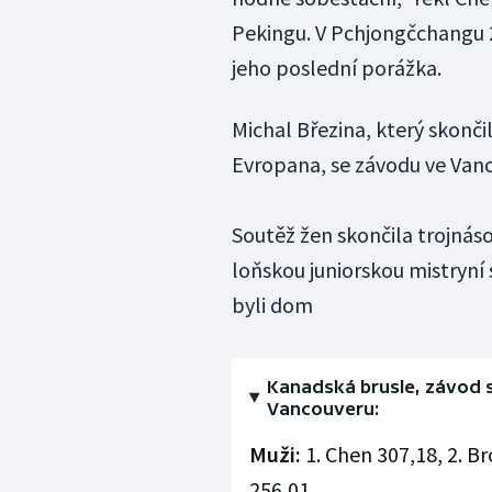
Pekingu. V Pchjongčchangu 2
jeho poslední porážka.
Michal Březina, který skonči
Evropana, se závodu ve Vanc
Soutěž žen skončila trojnás
loňskou juniorskou mistryní
byli dom
Kanadská brusle, závod s
Vancouveru:
Muži:
1. Chen 307,18, 2. B
256,01.