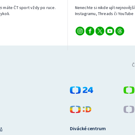
izi máte ČT sport vždy po ruce.
Nenechte si nikde ujít nejnovější
ykoli.
Instagramu, Threads či YouTube 
Č
Divácké centrum
ů