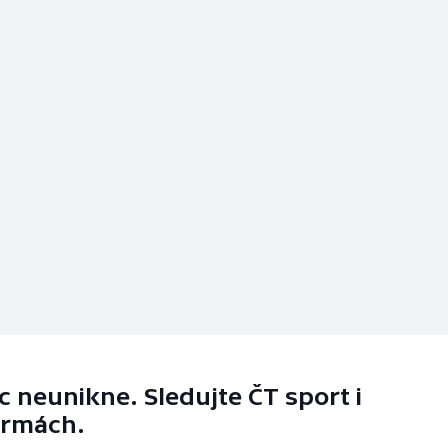
 neunikne. Sledujte ČT sport i
ormách.