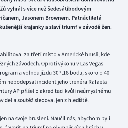
žů vyhrál s více než šedesátibodovým
ričanem, Jasonem Brownem. Patnáctiletá
kušenější krajanky a slaví triumf v závodě žen.
bilitoval za třetí místo v Americké brusli, kde
ězných závodech. Oproti výkonu v Las Vegas
program a volnou jízdu 307,18 bodu, skoro o 40
 něm nepodepsal incident jeho trenéra Rafaela
ntury AP přišel o akreditaci kvůli neúmyslnému
idel a soutěž sledoval jen z hlediště.
jen na svoje bruslení. Naučil nás, abychom byli
, favorit na triumf na olympijských hrách v