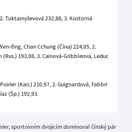
, 2. Tuktamyševová 232,88, 3. Kostorná
 Wen-ťing, Chan Cchung (Čína) 224,05, 2.
 (Rus.) 193,08, 3. Cainová-Gribbleová, Leduc
 Poirier (Kan.) 210,97, 2. Guignardová, Fabbri
íaz (Šp.) 192,93.
oirier, sportovním dvojicím dominoval čínský pár