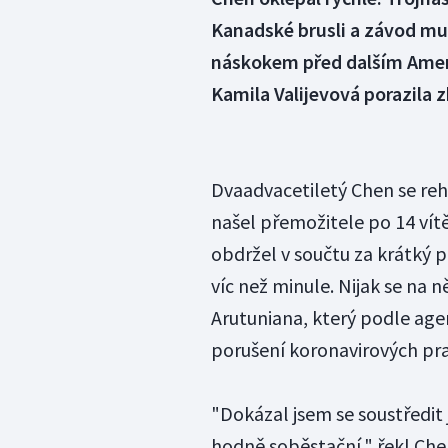
Kanadské brusli a závod mu
náskokem před dalším Ame
Kamila Valijevová porazila z
Dvaadvacetiletý Chen se reha
našel přemožitele po 14 vít
obdržel v součtu za krátký 
víc než minule. Nijak se na
Arutuniana, který podle age
porušení koronavirových prav
"Dokázal jsem se soustředit 
hodně soběstační," řekl Chen