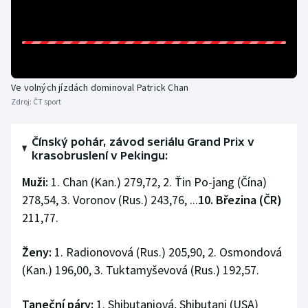
Olympijské hry
Parasport
Plavání
Ve volných jízdách dominoval Patrick Chan
Zdroj:
ČT sport
Plážový volejbal
Čínský pohár, závod seriálu Grand Prix v
Ragby
krasobruslení v Pekingu:
Muži:
1. Chan (Kan.) 279,72, 2. Ťin Po-jang (Čína)
Rychlobruslení
278,54, 3. Voronov (Rus.) 243,76, ...
10. Březina (ČR)
211,77.
Rychlostní kanoistika
Ženy:
1. Radionovová (Rus.) 205,90, 2. Osmondová
Short track
(Kan.) 196,00, 3. Tuktamyševová (Rus.) 192,57.
Sportovní střelba
Taneční páry:
1. Shibutaniová, Shibutani (USA)