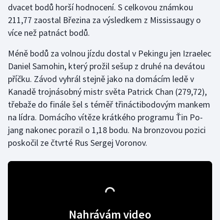
dvacet bodů horší hodnocení. S celkovou známkou
211,77 zaostal Březina za výsledkem z Mississaugy o
Gymnastika
více než patnáct bodů.
Házená
Méně bodů za volnou jízdu dostal v Pekingu jen Izraelec
Daniel Samohin, který prožil sešup z druhé na devátou
Jezdectví
příčku. Závod vyhrál stejně jako na domácím ledě v
Kanadě trojnásobný mistr světa Patrick Chan (279,72),
Judo
třebaže do finále šel s téměř třináctibodovým mankem
na lídra. Domácího vítěze krátkého programu Ťin Po-
Krasobruslení
jang nakonec porazil o 1,18 bodu. Na bronzovou pozici
Lezení
poskočil ze čtvrté Rus Sergej Voronov.
Lyže a snowboard
Moderní pětiboj
Motorsport
Nahrávám video