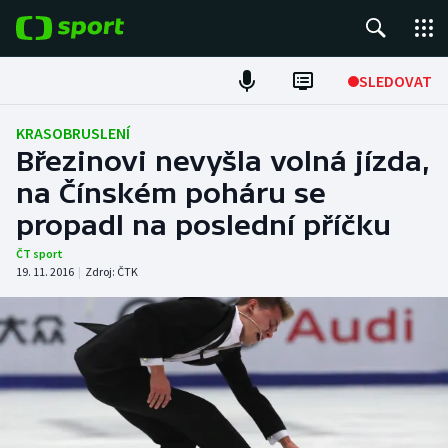
POPULÁRNÍ
SLEDOVAT
Fotbal
KRASOBRUSLENÍ
Březinovi nevyšla volná jízda,
Hokej
na Čínském poháru se
propadl na poslední příčku
Tenis
ČT sport
Atletika
19. 11. 2016
|
Zdroj:
ČTK
Cyklistika
DALŠÍ SPORTY
Americký fotbal
NEPŘEHLÉDNĚTE