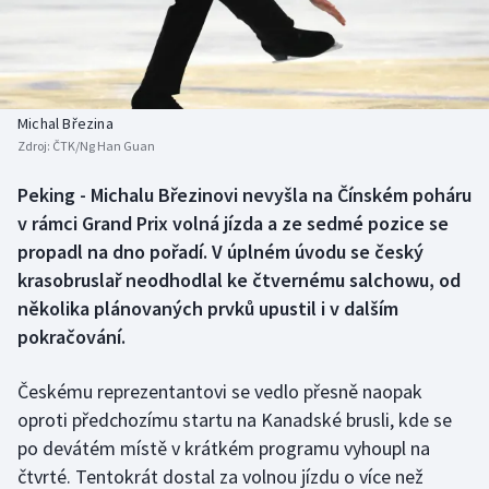
Baseball a softbal
Soutěže
Basketbal
Historické návraty
Biatlon
Aplikace ČT sport
Michal Březina
Zdroj:
ČTK/Ng Han Guan
Boby a skeleton
AZ kvíz
Peking - Michalu Březinovi nevyšla na Čínském poháru
v rámci Grand Prix volná jízda a ze sedmé pozice se
Box
propadl na dno pořadí. V úplném úvodu se český
Curling
krasobruslař neodhodlal ke čtvernému salchowu, od
několika plánovaných prvků upustil i v dalším
Dostihy
pokračování.
Florbal
Českému reprezentantovi se vedlo přesně naopak
oproti předchozímu startu na Kanadské brusli, kde se
Futsal
po devátém místě v krátkém programu vyhoupl na
čtvrté. Tentokrát dostal za volnou jízdu o více než
Golf