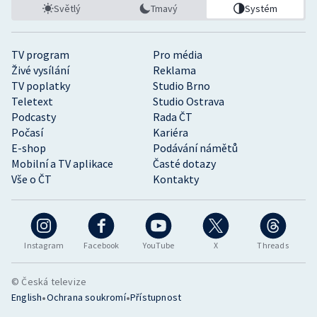
Světlý
Tmavý
Systém
TV program
Pro média
Živé vysílání
Reklama
TV poplatky
Studio Brno
Teletext
Studio Ostrava
Podcasty
Rada ČT
Počasí
Kariéra
E-shop
Podávání námětů
Mobilní a TV aplikace
Časté dotazy
Vše o ČT
Kontakty
Instagram
Facebook
YouTube
X
Threads
© Česká televize
•
•
English
Ochrana soukromí
Přístupnost