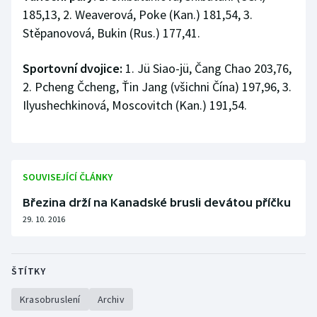
Stolní tenis
185,13, 2. Weaverová, Poke (Kan.) 181,54, 3.
Stěpanovová, Bukin (Rus.) 177,41.
Triatlon
Sportovní dvojice:
1. Jü Siao-jü, Čang Chao 203,76,
Veslování
2. Pcheng Čcheng, Ťin Jang (všichni Čína) 197,96, 3.
Ilyushechkinová, Moscovitch (Kan.) 191,54.
Vodní slalom
Volejbal
SOUVISEJÍCÍ ČLÁNKY
Ostatní
Březina drží na Kanadské brusli devátou příčku
29. 10. 2016
ŠTÍTKY
Krasobruslení
Archiv