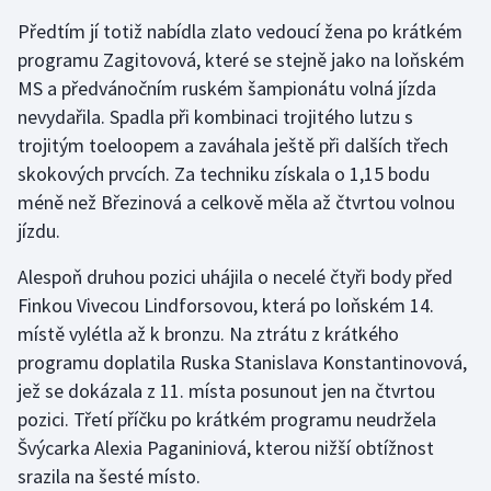
Stolní tenis
Předtím jí totiž nabídla zlato vedoucí žena po krátkém
programu Zagitovová, které se stejně jako na loňském
Triatlon
MS a předvánočním ruském šampionátu volná jízda
nevydařila. Spadla při kombinaci trojitého lutzu s
Veslování
trojitým toeloopem a zaváhala ještě při dalších třech
skokových prvcích. Za techniku získala o 1,15 bodu
Vodní slalom
méně než Březinová a celkově měla až čtvrtou volnou
Volejbal
jízdu.
Alespoň druhou pozici uhájila o necelé čtyři body před
Ostatní
Finkou Vivecou Lindforsovou, která po loňském 14.
místě vylétla až k bronzu. Na ztrátu z krátkého
programu doplatila Ruska Stanislava Konstantinovová,
jež se dokázala z 11. místa posunout jen na čtvrtou
pozici. Třetí příčku po krátkém programu neudržela
Švýcarka Alexia Paganiniová, kterou nižší obtížnost
srazila na šesté místo.