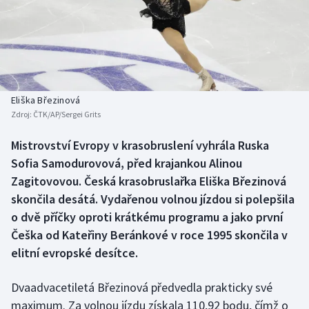
Baseball a softbal
Soutěže
Basketbal
Historické návraty
Biatlon
Aplikace ČT sport
Eliška Březinová
Boby a skeleton
AZ kvíz
Zdroj:
ČTK/AP/Sergei Grits
Box
Mistrovství Evropy v krasobruslení vyhrála Ruska
Sofia Samodurovová, před krajankou Alinou
Curling
Zagitovovou. Česká krasobruslařka Eliška Březinová
skončila desátá. Vydařenou volnou jízdou si polepšila
Dostihy
o dvě příčky oproti krátkému programu a jako první
Češka od Kateřiny Beránkové v roce 1995 skončila v
Florbal
elitní evropské desítce.
Futsal
Dvaadvacetiletá Březinová předvedla prakticky své
maximum. Za volnou jízdu získala 110,92 bodu, čímž o
Golf