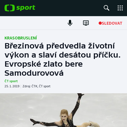
POPULÁRNÍ
SLEDOVAT
Fotbal
KRASOBRUSLENÍ
Březinová předvedla životní
Hokej
výkon a slaví desátou příčku.
Evropské zlato bere
Tenis
Samodurovová
Atletika
ČT sport
25. 1. 2019
|
Zdroj:
ČTK
,
ČT sport
Cyklistika
DALŠÍ SPORTY
Americký fotbal
NEPŘEHLÉDNĚTE