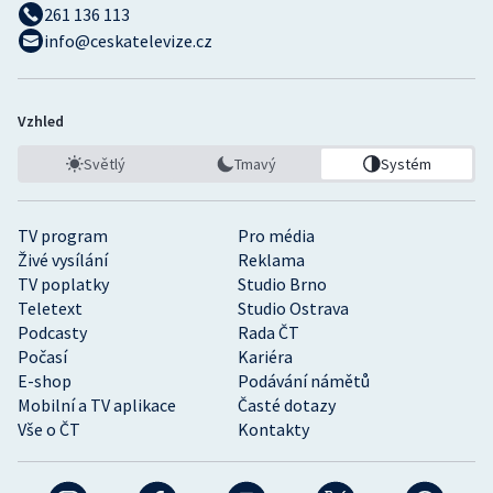
261 136 113
info@ceskatelevize.cz
Vzhled
Světlý
Tmavý
Systém
TV program
Pro média
Živé vysílání
Reklama
TV poplatky
Studio Brno
Teletext
Studio Ostrava
Podcasty
Rada ČT
Počasí
Kariéra
E-shop
Podávání námětů
Mobilní a TV aplikace
Časté dotazy
Vše o ČT
Kontakty