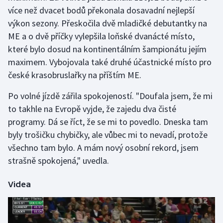
více než dvacet bodů překonala dosavadní nejlepší
výkon sezony. Přeskočila dvě mladičké debutantky na
Gymnastika
ME a o dvě příčky vylepšila loňské dvanácté místo,
Házená
které bylo dosud na kontinentálním šampionátu jejím
maximem. Vybojovala také druhé účastnické místo pro
Jezdectví
české krasobruslařky na příštím ME.
Judo
Po volné jízdě zářila spokojeností. "Doufala jsem, že mi
to takhle na Evropě vyjde, že zajedu dva čisté
Krasobruslení
programy. Dá se říct, že se mi to povedlo. Dneska tam
byly trošičku chybičky, ale vůbec mi to nevadí, protože
Lezení
všechno tam bylo. A mám nový osobní rekord, jsem
strašně spokojená," uvedla.
Lyže a snowboard
Videa
Moderní pětiboj
Motorsport