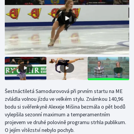
Olympijské hry
Parasport
Plavání
Plážový volejbal
Ragby
Rychlobruslení
Šestnáctiletá Samodurovová při prvním startu na ME
Rychlostní kanoistika
zvládla volnou jízdu ve velkém stylu. Známkou 140,96
bodu si svěřenkyně Alexeje Mišina bezmála o pět bodů
Short track
vylepšila sezonní maximum a temperamentním
projevem ve druhé polovině programu strhla publikum.
Sportovní střelba
O jejím vítězství nebylo pochyb.