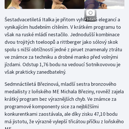
Stolní tenis
Triatlon
Šestadvacetiletá Italka je přitom vyhlášená elegancí a
+ 3 další
vynikajícím hudebním cítěním. V krátkém programu to
Veslování
však na ruské mládí nestačilo. Jednodušší kombinace
dvou trojitých toeloopů a rittberger jako sólový skok
Vodní slalom
spolu s nižší obtížností jedné z piruet znamenaly ztrátu
ve známce za techniku a drobné manko před volnými
Volejbal
jízdami. Odstup 1,76 bodu na vedoucí Sotnikovovou je
však prakticky zanedbatelný.
Ostatní
Sedmnáctiletá Březinová, mladší sestra bronzového
medailisty z loňského ME Michala Březiny, rovněž zajela
krátký program bez výraznějších chyb. Ve známce za
programové komponenty sice za nejbližšími
konkurentkami zaostávala, ale díky zisku 47,10 bodu
má jistotu, že výrazně vylepší třicátou příčku z loňského
ME.