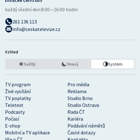
Divácké centrum
každý všední den:
8:00—16:00 hodin
261 136 113
info@ceskatelevize.cz
Vzhled
Světlý
Tmavý
Systém
TV program
Pro média
Živé vysílání
Reklama
TV poplatky
Studio Brno
Teletext
Studio Ostrava
Podcasty
Rada ČT
Počasí
Kariéra
E-shop
Podávání námětů
Mobilní a TV aplikace
Časté dotazy
Vše o ČT
Kontakty