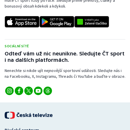
máte ČT sport vždy po ruce. Sledujte přímé přenosy, články a
bonusový obsah kdekoli a kdykoli.
SOCIÁLNÍ SÍTĚ
Odteď vám už nic neunikne. Sledujte ČT sport
i na dalších platformách.
Nenechte si nikde ujít nejnovější sportovní události. Sledujte nás i
na Facebooku, X, Instagramu, Threads či YouTube a buďte v obraze.