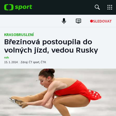
POPULÁRNÍ
SLEDOVAT
Fotbal
KRASOBRUSLENÍ
Březinová postoupila do
Hokej
volných jízd, vedou Rusky
Tenis
roh
15. 1. 2014
|
Zdroj:
ČT sport
,
ČTK
Atletika
Cyklistika
DALŠÍ SPORTY
Americký fotbal
NEPŘEHLÉDNĚTE