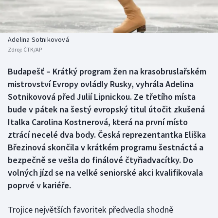
Baseball a softbal
Soutěže
Basketbal
Historické návraty
Adelina Sotnikovová
Zdroj:
ČTK/AP
Biatlon
Aplikace ČT sport
Budapešť – Krátký program žen na krasobruslařském
Boby a skeleton
AZ kvíz
mistrovství Evropy ovládly Rusky, vyhrála Adelina
Sotnikovová před Julií Lipnickou. Ze třetího místa
Box
bude v pátek na šestý evropský titul útočit zkušená
Italka Carolina Kostnerová, která na první místo
Curling
ztrácí necelé dva body. Česká reprezentantka Eliška
Březinová skončila v krátkém programu šestnáctá a
Dostihy
bezpečně se vešla do finálové čtyřiadvacítky. Do
Florbal
volných jízd se na velké seniorské akci kvalifikovala
poprvé v kariéře.
Futsal
Trojice největších favoritek předvedla shodně
Golf