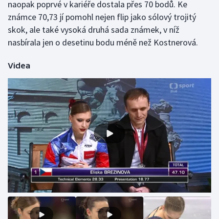
naopak poprvé v kariéře dostala přes 70 bodů. Ke
Olympijské hry
známce 70,73 jí pomohl nejen flip jako sólový trojitý
skok, ale také vysoká druhá sada známek, v níž
Parasport
nasbírala jen o desetinu bodu méně než Kostnerová.
Plavání
Videa
Plážový volejbal
Ragby
Rychlobruslení
Rychlostní kanoistika
Short track
Sportovní střelba