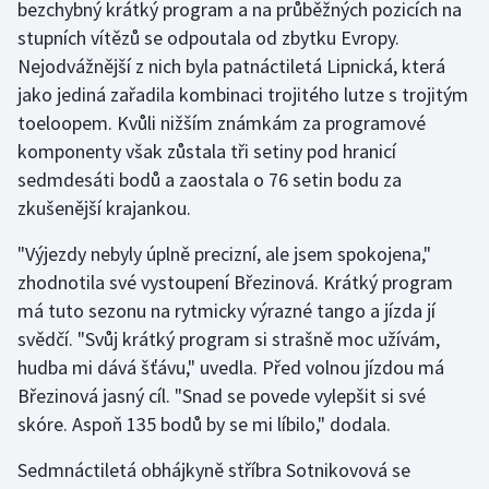
bezchybný krátký program a na průběžných pozicích na
stupních vítězů se odpoutala od zbytku Evropy.
Gymnastika
Nejodvážnější z nich byla patnáctiletá Lipnická, která
jako jediná zařadila kombinaci trojitého lutze s trojitým
Házená
toeloopem. Kvůli nižším známkám za programové
komponenty však zůstala tři setiny pod hranicí
Jezdectví
sedmdesáti bodů a zaostala o 76 setin bodu za
zkušenější krajankou.
Judo
"Výjezdy nebyly úplně precizní, ale jsem spokojena,"
Krasobruslení
zhodnotila své vystoupení Březinová. Krátký program
má tuto sezonu na rytmicky výrazné tango a jízda jí
Lezení
svědčí. "Svůj krátký program si strašně moc užívám,
Lyže a snowboard
hudba mi dává šťávu," uvedla. Před volnou jízdou má
Březinová jasný cíl. "Snad se povede vylepšit si své
Moderní pětiboj
skóre. Aspoň 135 bodů by se mi líbilo," dodala.
Sedmnáctiletá obhájkyně stříbra Sotnikovová se
Motorsport