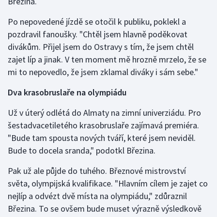
Březina.
Po nepovedené jízdě se otočil k publiku, poklekl a
pozdravil fanoušky. "Chtěl jsem hlavně poděkovat
divákům. Přijel jsem do Ostravy s tím, že jsem chtěl
zajet líp a jinak. V ten moment mě hrozně mrzelo, že se
mi to nepovedlo, že jsem zklamal diváky i sám sebe."
Dva krasobruslaře na olympiádu
Už v úterý odlétá do Almaty na zimní univerziádu. Pro
šestadvacetiletého krasobruslaře zajímavá premiéra.
"Bude tam spousta nových tváří, které jsem neviděl.
Bude to docela sranda," podotkl Březina.
Pak už ale půjde do tuhého. Březnové mistrovství
světa, olympijská kvalifikace. "Hlavním cílem je zajet co
nejlíp a odvézt dvě místa na olympiádu," zdůraznil
Březina. To se ovšem bude muset výrazně výsledkově