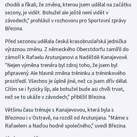
chodili a říkali, že změna, kterou jsem udělal na začátku
sezony, je vidět. Bohužel ale ještě není vidět v
Gymnastika
závodech," prohlásil v rozhovoru pro Sportovní zprávy
Březina.
Házená
Před sezonou udělala česká krasobruslařská jednička
Jezdectví
výraznou změnu. Z německého Oberstdorfu zamířil do
zámoří k Rafaelu Arutunjanovi a Naděždě Kanajevové.
Judo
"Nejen výměna trenéra byl zdroj toho, že jsem byl
připravený. Ale hlavně změna tréninku a tréninkového
Krasobruslení
prostředí. Všechno je úplně jiné, než co jsem dřív dělal.
Lezení
Cítím se i fyzicky líp, ale bohužel bude asi chvíli trvat,
než se to ukáže v závodech," přiblížil Březina.
Lyže a snowboard
Většinu času trénuje s Kanajevovou, která byla s
Moderní pětiboj
Březinou i v Ostravě, na rozdíl od Arutunjana. "Máme s
Rafaelem a Naďou hodně společného," uvedl Březina.
Motorsport