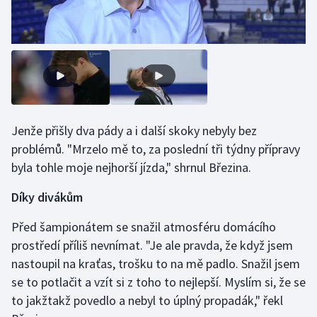
Stolní tenis
Triatlon
Veslování
Vodní slalom
Jenže přišly dva pády a i další skoky nebyly bez
Volejbal
problémů. "Mrzelo mě to, za poslední tři týdny přípravy
byla tohle moje nejhorší jízda," shrnul Březina.
Ostatní
Díky divákům
Před šampionátem se snažil atmosféru domácího
prostředí příliš nevnímat. "Je ale pravda, že když jsem
nastoupil na kraťas, trošku to na mě padlo. Snažil jsem
se to potlačit a vzít si z toho to nejlepší. Myslím si, že se
to jakžtakž povedlo a nebyl to úplný propadák," řekl