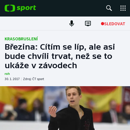
POPULÁRNÍ
SLEDOVAT
Fotbal
KRASOBRUSLENÍ
Březina: Cítím se líp, ale asi
Hokej
bude chvíli trvat, než se to
ukáže v závodech
Tenis
roh
Atletika
30. 1. 2017
|
Zdroj:
ČT sport
Cyklistika
DALŠÍ SPORTY
Americký fotbal
NEPŘEHLÉDNĚTE