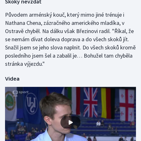
Skoky nevzdát
Olympijské hry
Původem arménský kouč, který mimo jiné trénuje i
Nathana Chena, zázračného amerického mladíka, v
Parasport
Ostravě chyběl. Na dálku však Březinovi radil. "Říkal, že
se nemám dívat doleva doprava a do všech skoků jít.
Plavání
Snažil jsem se jeho slova naplnit. Do všech skoků kromě
Plážový volejbal
posledního jsem šel a zabalil je… Bohužel tam chyběla
stránka výjezdu."
Ragby
Videa
Rychlobruslení
Rychlostní kanoistika
Short track
Sportovní střelba