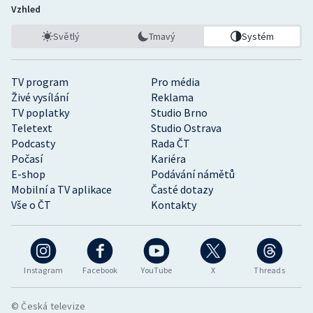
Vzhled
Světlý
Tmavý
Systém
TV program
Pro média
Živé vysílání
Reklama
TV poplatky
Studio Brno
Teletext
Studio Ostrava
Podcasty
Rada ČT
Počasí
Kariéra
E-shop
Podávání námětů
Mobilní a TV aplikace
Časté dotazy
Vše o ČT
Kontakty
Instagram
Facebook
YouTube
X
Threads
© Česká televize