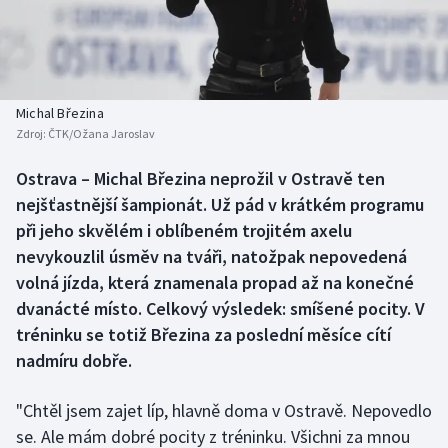
Baseball a softbal
Soutěže
Basketbal
Historické návraty
Biatlon
Aplikace ČT sport
Michal Březina
Zdroj:
ČTK/Ožana Jaroslav
Boby a skeleton
AZ kvíz
Ostrava – Michal Březina neprožil v Ostravě ten
nejšťastnější šampionát. Už pád v krátkém programu
Box
při jeho skvělém i oblíbeném trojitém axelu
Curling
nevykouzlil úsměv na tváři, natožpak nepovedená
volná jízda, která znamenala propad až na konečné
Dostihy
dvanácté místo. Celkový výsledek: smíšené pocity. V
tréninku se totiž Březina za poslední měsíce cítí
Florbal
nadmíru dobře.
Futsal
"Chtěl jsem zajet líp, hlavně doma v Ostravě. Nepovedlo
se. Ale mám dobré pocity z tréninku. Všichni za mnou
Golf