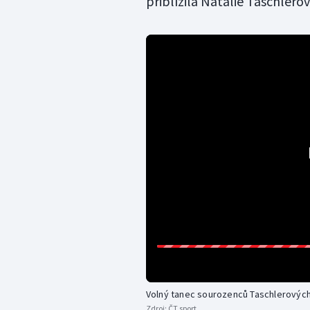
přiblížila Natálie Taschlerov
Volný tanec sourozenců Taschlerovýc
Zdroj:
ČT sport