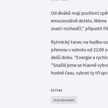
Od diváků mají pozitivní zpět
emocionálně dotklo. Máme 
snad i rozhodčí," připustil Fi
Rytmický tanec na hudbu os
přenosu v sobotu od 21:00 n
delší dobu. "Energie a rychlo
"Snažili jsme se hlavně vybr
hodně času, vybrat ty tři spr
ŠTÍTKY
Krasobruslení