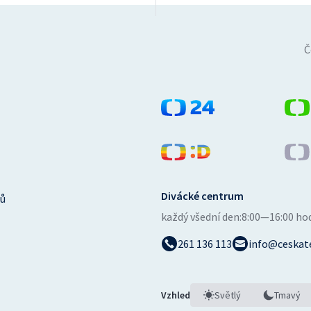
Č
Divácké centrum
ů
každý všední den:
8:00—16:00 ho
261 136 113
info@ceskate
Vzhled
Světlý
Tmavý