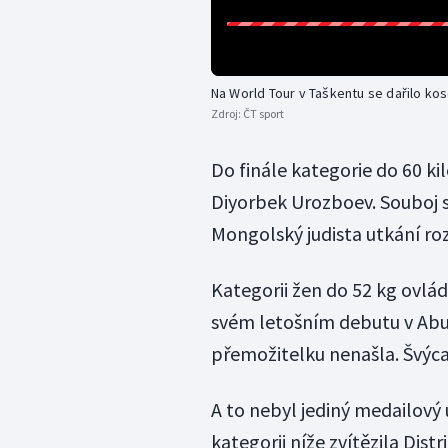
Na World Tour v Taškentu se dařilo k
Zdroj:
ČT sport
Do finále kategorie do 60 k
Diyorbek Urozboev. Souboj 
Mongolský judista utkání ro
Kategorii žen do 52 kg ovlád
svém letošním debutu v Abu 
přemožitelku nenašla. Švýc
A to nebyl jediný medailový
kategorii níže zvítězila Dist