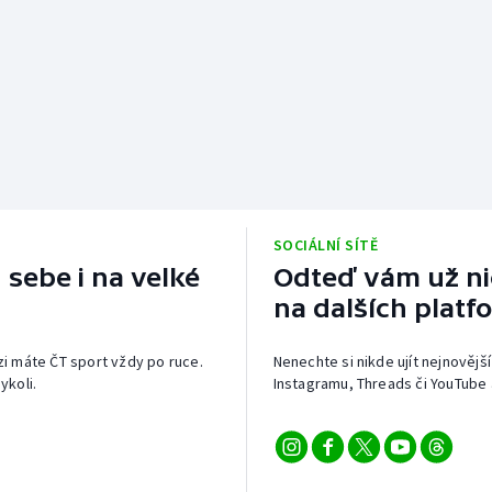
SOCIÁLNÍ SÍTĚ
 sebe i na velké
Odteď vám už nic
na dalších platf
izi máte ČT sport vždy po ruce.
Nenechte si nikde ujít nejnovější
ykoli.
Instagramu, Threads či YouTube 