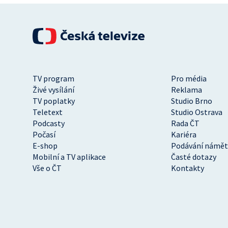
TV program
Pro média
Živé vysílání
Reklama
TV poplatky
Studio Brno
Teletext
Studio Ostrava
Podcasty
Rada ČT
Počasí
Kariéra
E-shop
Podávání námět
Mobilní a TV aplikace
Časté dotazy
Vše o ČT
Kontakty