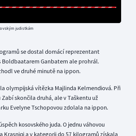
osovským judistkám
ilogramů se dostal domácí reprezentant
s Boldbaatarem Ganbatem ale prohrál.
zhodl ve druhé minutě na ippon.
la olympijská vítězka Majlinda Kelmendiová. Při
Zabí skončila druhá, ale v Taškentu už
arku Evelyne Tschopovou zdolala na ippon.
 úspěch kosovského juda. O jednu váhovou
ria Krasniqi a v kategorii do 57 kilogramů získala