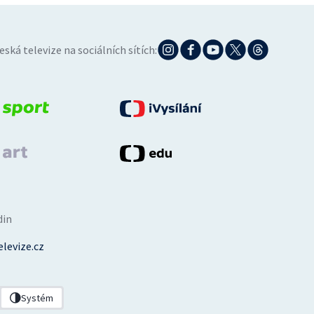
eská televize na sociálních sítích:
din
levize.cz
Systém