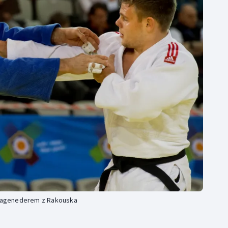
Moderní pětiboj
Triatlon
Motorsport
Veslování
Olympijské hry
Vodní slalom
Parasport
Volejbal
Plavání
Ostatní
Plážový volejbal
m Hagenederem z Rakouska