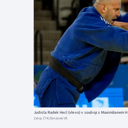
Curling
Dostihy
Florbal
Futsal
Golf
Gymnastika
Judista Radek Hecl (vlevo) v souboji s Maximiliane
Zdroj:
ČTK/Šimánek Vít