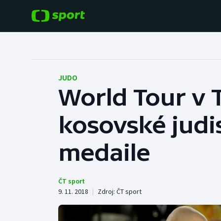
POPULÁRNÍ
DALŠÍ SPORTY
Fotbal
Americký fotbal
JUDO
World Tour v 
Hokej
Baseball a softbal
kosovské judis
Tenis
Basketbal
Atletika
medaile
Biatlon
Cyklistika
Boby a skeleton
ČT sport
9. 11. 2018
|
Zdroj:
ČT sport
Box