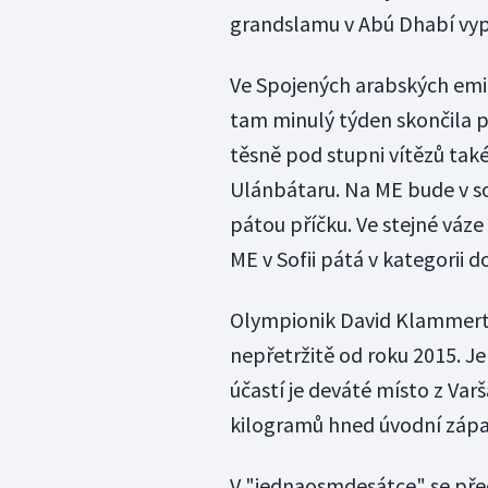
grandslamu v Abú Dhabí vypa
Ve Spojených arabských emi
tam minulý týden skončila pá
těsně pod stupni vítězů tak
Ulánbátaru. Na ME bude v so
pátou příčku. Ve stejné váz
ME v Sofii pátá v kategorii d
Olympionik David Klammert
nepřetržitě od roku 2015. J
účastí je deváté místo z Varš
kilogramů hned úvodní zápa
V "jednaosmdesátce" se pře