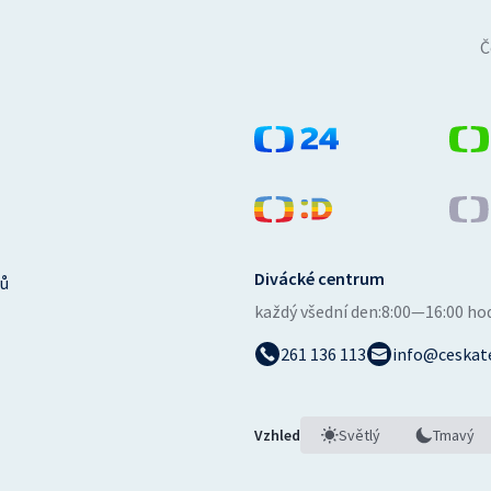
Č
Divácké centrum
ů
každý všední den:
8:00—16:00 ho
261 136 113
info@ceskate
Vzhled
Světlý
Tmavý