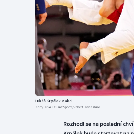
Curling
Dostihy
Florbal
Futsal
Golf
Gymnastika
Lukáš Krpálek v akci
Zdroj:
USA TODAY Sports/Robert Hanashiro
Rozhodl se na poslední chví
Krpálek bude startovat na 