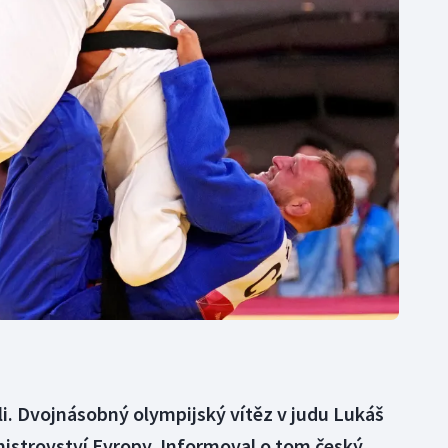
Moderní pětiboj
Triatlon
Motorsport
Veslování
Olympijské hry
Vodní slalom
Parasport
Volejbal
Plavání
Ostatní
Plážový volejbal
li. Dvojnásobný olympijský vítěz v judu Lukáš
mistrovství Evropy. Informoval o tom český