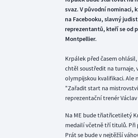
svaz. V původní nominaci, k
na Facebooku, slavný judis
reprezentantů, kteří se od 
Montpellier.
Krpálek před časem ohlásil,
chtěl soustředit na turnaje, 
olympijskou kvalifikaci. Ale
"Zařadit start na mistrovstv
reprezentační trenér Václa
Na ME bude třiatřicetiletý K
medailí včetně tří titulů. Př
Prát se bude v nejtěžší váho