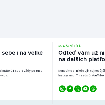
SOCIÁLNÍ SÍTĚ
 sebe i na velké
Odteď vám už nic
na dalších platf
izi máte ČT sport vždy po ruce.
Nenechte si nikde ujít nejnovější
ykoli.
Instagramu, Threads či YouTube 