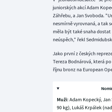
juniorských akcí Adam Kopec
Záhřebu, a Jan Svoboda. "Urči
nesmírně vyrovnaná, a tak se
měla být také snaha dostat 
neúspěch," řekl Sedmidubsk
Jako první z českých reprez
Tereza Bodnárová, která po 
říjnu bronz na European Ope
Nomi
Muži:
Adam Kopecký, Jan 
90 kg), Lukáš Krpálek (nad