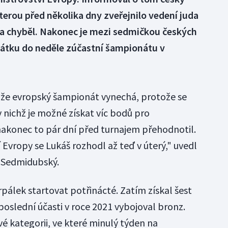
terou před několika dny zveřejnilo vedení juda
ta chyběl. Nakonec je mezi sedmičkou českých
pátku do neděle zúčastní šampionátu v
 že evropský šampionát vynechá, protože se
v nichž je možné získat víc bodů pro
 nakonec to pár dní před turnajem přehodnotil.
í Evropy se Lukáš rozhodl až teď v úterý," uvedl
v Sedmidubský.
rpálek startovat potřinácté. Zatím získal šest
i poslední účasti v roce 2021 vybojoval bronz.
vé kategorii, ve které minulý týden na