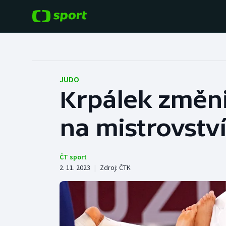
POPULÁRNÍ
DALŠÍ SPORTY
Fotbal
Americký fotbal
JUDO
Krpálek změni
Hokej
Baseball a softbal
na mistrovství
Tenis
Basketbal
Atletika
Biatlon
ČT sport
2. 11. 2023
|
Zdroj:
ČTK
Cyklistika
Boby a skeleton
Box