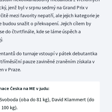
ký, jenž byl v srpnu sedmý na Grand Prix v
tě mezi favority nepatří, ale jejich kategorie je
 budou snažit o překvapení. Jejich cílem by
se do čtvrtfinále, kde se láme úspěch a
ý.
entantů do turnaje vstoupí v pátek debutantka
tříměsíční pauze zaviněné zraněním získala v
n v Praze.
nace Česka na ME v judu:
Svoboda (oba do 81 kg), David Klammert (do
 100 kg).