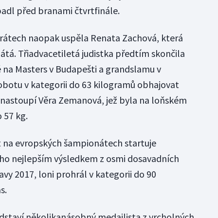
dl před branami čtvrtfinále.
rátech naopak uspěla Renata Zachová, která
tá. Třiadvacetiletá judistka předtím skončila
é na Masters v Budapešti a grandslamu v
botu v kategorii do 63 kilogramů obhajovat
e nastoupí Věra Zemanová, jež byla na loňském
o 57 kg.
 na evropských šampionátech startuje
eho nejlepším výsledkem z osmi dosavadních
avy 2017, loni prohrál v kategorii do 90
s.
dstaví několikanásobný medailista z vrcholných