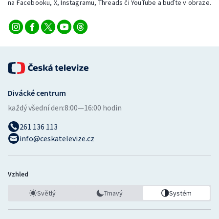
na Facebooku, X, Instagramu, Threads či YouTube a buďte v obraze.
Divácké centrum
každý všední den:
8:00—16:00 hodin
261 136 113
info@ceskatelevize.cz
Vzhled
Světlý
Tmavý
Systém