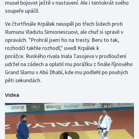
musel bojovat ještě v nastavení. Ale i tentokrát svého
soupeře upáčil.
Gymnastika
Ve čtvrtfinále Krpálek neuspěl po třech šidech proti
Házená
Rumunu Vladutu Simionescuovi, ale chuť si spravil v
opravách. "Prohrál jsem ho na tresty. Beru to tak,
Jezdectví
rozhodčí takhle rozhodl," uvedl Krpálek k
porážce. Ruského rivala Inala Tasojeva v prodloužení
Judo
udržel na zádech a oplatil mu porážku z finále říjnového
Grand Slamu v Abú Dhabí, kde mu podlehl po pouhých
Krasobruslení
pěti sekundách.
Lezení
Videa
Lyže a snowboard
Moderní pětiboj
Motorsport