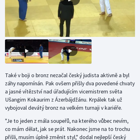
Olympijské hry
Parasport
Plavání
Plážový volejbal
Ragby
Také v boji o bronz nezačal český judista aktivně a byl
záhy napomínán. Pak ovšem přišly dva povedené chvaty
Rychlobruslení
a jasné vítězství nad úřadujícím vicemistrem světa
Ušangim Kokaurim z Ázerbájdžánu. Krpálek tak už
Rychlostní kanoistika
vybojoval devátý bronz na velkém turnaji v kariéře.
Short track
"Je to jeden z mála soupeřů, na kterého vůbec nevím,
co mám dělat, jak se prát. Nakonec jsme na to trochu
Sportovní střelba
přišli, musím úplně změnit styl," dodal nejlepší český