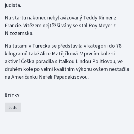
Stolní tenis
judista.
Na startu nakonec nebyl avizovaný Teddy Rinner z
Triatlon
Francie. Vítězem nejtěžší váhy se stal Roy Meyer z
Nizozemska.
Veslování
Na tatami v Turecku se představila v kategorii do 78
Vodní slalom
kilogramů také Alice Matějčková. V prvním kole si
aktivní Češka poradila s Italkou Lindou Politiovou, ve
Volejbal
druhém kole po velmi kvalitním výkonu ovšem nestačila
Ostatní
na Američanku Nefeli Papadakisovou.
ŠTÍTKY
Judo