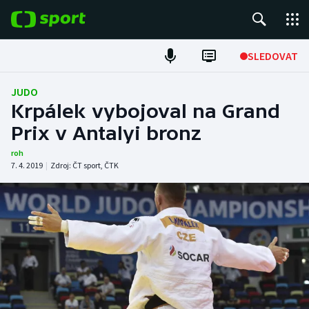
POPULÁRNÍ
SLEDOVAT
Fotbal
JUDO
Krpálek vybojoval na Grand
Hokej
Prix v Antalyi bronz
Tenis
roh
7. 4. 2019
|
Zdroj:
ČT sport
,
ČTK
Atletika
Cyklistika
DALŠÍ SPORTY
Americký fotbal
NEPŘEHLÉDNĚTE