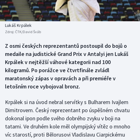
Baseball a softbal
Soutěže
Basketbal
Historické návraty
Lukáš Krpálek
Zdroj:
ČTK/David Šváb
Biatlon
Aplikace ČT sport
Z osmi českých reprezentantů postoupil do bojů o
Boby a skeleton
AZ kvíz
medaile na judistické Grand Prix v Antalyi jen Lukáš
Krpálek v nejtěžší váhové kategorii nad 100
Box
kilogramů. Po porážce ve čtvrtfinále zvládl
maratonský zápas v opravách a při premiéře v
Curling
letošním roce vybojoval bronz.
Dostihy
Krpálek si na úvod nebral servítky s Bulharem Ivajlem
Florbal
Dimitrovem. Český reprezentant po úspěšném chvatu
dokonal ipon podle svého dobrého zvyku v boji na
Futsal
tatami. Ve druhém kole měl olympijský vítěz o mnoho
víc starostí, proti Bělorusovi Vladislavu Ciarpickému
Golf