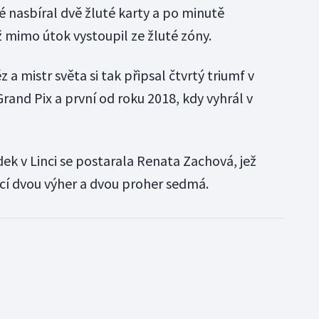
nasbíral dvě žluté karty a po minutě
ž mimo útok vystoupil ze žluté zóny.
a mistr světa si tak připsal čtvrtý triumf v
Grand Pix a první od roku 2018, kdy vyhrál v
dek v Linci se postarala Renata Zachová, jež
ncí dvou výher a dvou proher sedmá.