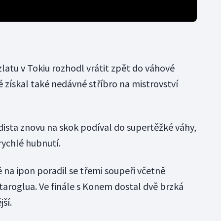
latu v Tokiu rozhodl vrátit zpět do váhové
é získal také nedávné stříbro na mistrovství
judista znovu na skok podíval do supertěžké váhy,
rychlé hubnutí.
ě na ipon poradil se třemi soupeři včetně
taroglua. Ve finále s Konem dostal dvě brzká
jší.