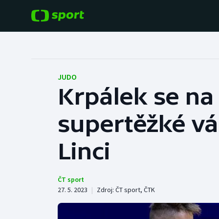
POPULÁRNÍ
DALŠÍ SPORTY
Fotbal
Americký fotbal
JUDO
Krpálek se na c
Hokej
Baseball a softbal
supertěžké vá
Tenis
Basketbal
Atletika
Linci
Biatlon
Cyklistika
Boby a skeleton
ČT sport
27. 5. 2023
|
Zdroj:
ČT sport
,
ČTK
Box