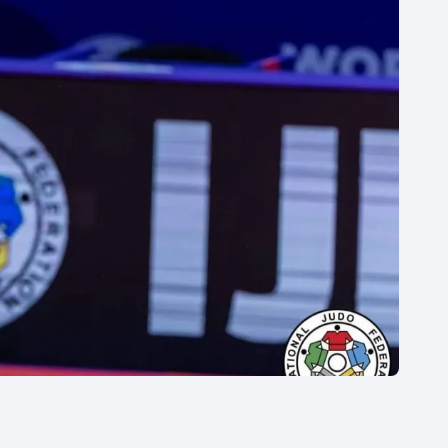
Moderní pětiboj
Triatlon
Motorsport
Veslování
Olympijské hry
Vodní slalom
Parasport
Volejbal
Plavání
Ostatní
Plážový volejbal