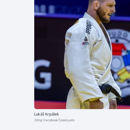
Curling
Dostihy
Florbal
Futsal
Golf
Gymnastika
Lukáš Krpálek
Zdroj:
Facebook České judo