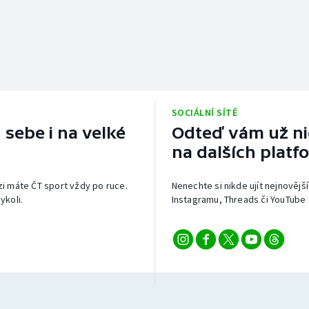
SOCIÁLNÍ SÍTĚ
 sebe i na velké
Odteď vám už nic
na dalších platf
izi máte ČT sport vždy po ruce.
Nenechte si nikde ujít nejnovější
ykoli.
Instagramu, Threads či YouTube 