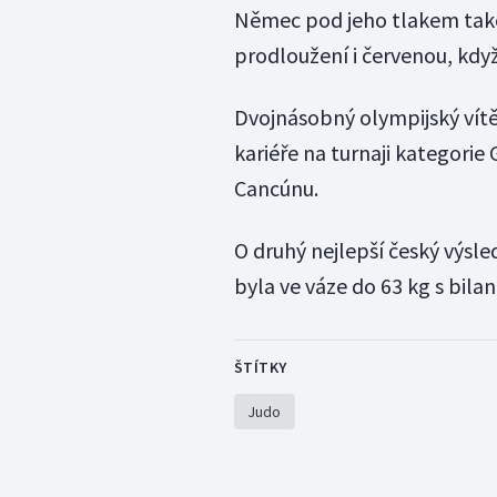
Němec pod jeho tlakem také 
prodloužení i červenou, kdy
Dvojnásobný olympijský vítěz 
kariéře na turnaji kategorie 
Cancúnu.
O druhý nejlepší český výsle
byla ve váze do 63 kg s bila
ŠTÍTKY
Judo