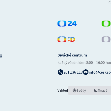
Č
Divácké centrum
ů
každý všední den:
8:00—16:00 ho
261 136 113
info@ceskate
Vzhled
Světlý
Tmavý