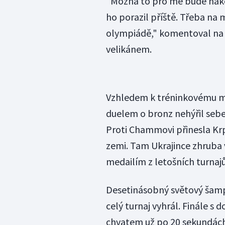
"Možná to pro mě bude nako
ho porazil příště. Třeba na 
olympiádě," komentoval na
velikánem.
Vzhledem k tréninkovému m
duelem o bronz nehýřil sebe
Proti Chammovi přinesla Krpá
zemi. Tam Ukrajince zhruba
medailím z letošních turnaj
Desetinásobný světový šampi
celý turnaj vyhrál. Finále
chvatem už po 20 sekundách