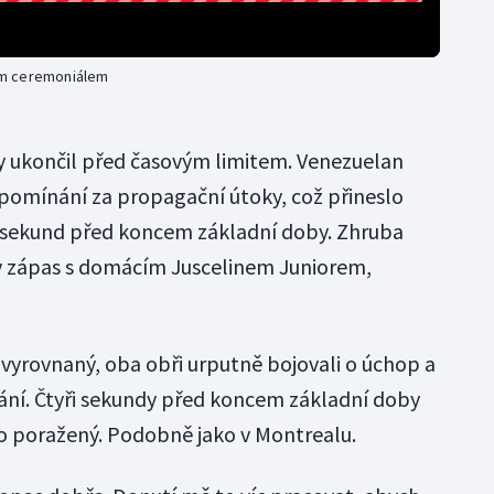
ým ceremoniálem
y ukončil před časovým limitem. Venezuelan
apomínání za propagační útoky, což přineslo
7 sekund před koncem základní doby. Zhruba
ův zápas s domácím Juscelinem Juniorem,
vyrovnaný, oba obři urputně bojovali o úchop a
ání. Čtyři sekundy před koncem základní doby
ko poražený. Podobně jako v Montrealu.