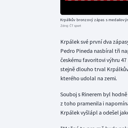
Krpálkův bronzový zápas s medailov
Zdroj:
ČT sport
Krpálek své první dva zápas
Pedro Pineda nasbíral tři n
českému favoritovi výhru 4
stejně dlouho trval Krpálk
kterého udolal na zemi.
Souboj s Rinerem byl hodně 
z toho pramenila i napomín
Krpálek vyšlápl a odešel ja