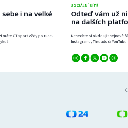
SOCIÁLNÍ SÍTĚ
 sebe i na velké
Odteď vám už nic
na dalších platf
izi máte ČT sport vždy po ruce.
Nenechte si nikde ujít nejnovější
ykoli.
Instagramu, Threads či YouTube 
Č