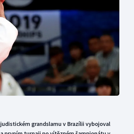
Moderní pětiboj
Triatlon
Motorsport
Veslování
Olympijské hry
Vodní slalom
Parasport
Volejbal
Plavání
Ostatní
Plážový volejbal
 judistickém grandslamu v Brazílii vybojoval
na prvním turnaji po vítězném šampionátu v