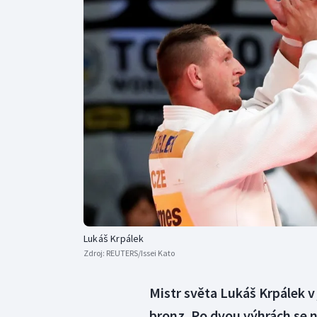
Curling
Dostihy
Florbal
Futsal
Golf
Gymnastika
Lukáš Krpálek
Zdroj:
REUTERS/Issei Kato
Mistr světa Lukáš Krpálek v
bronz. Po dvou výhrách se 