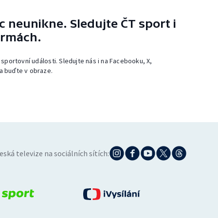
 neunikne. Sledujte ČT sport i
ormách.
 sportovní události. Sledujte nás i na Facebooku, X,
a buďte v obraze.
eská televize na sociálních sítích: