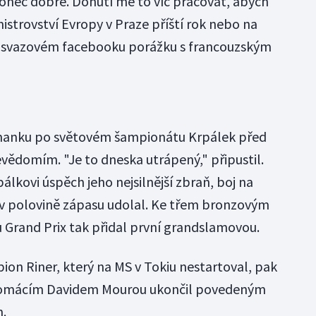
nec dobře. Donutí mě to víc pracovat, abych
mistrovství Evropy v Praze příští rok nebo na
 svazovém facebooku porážku s francouzským
anku po světovém šampionátu Krpálek před
vědomím. "Je to dneska utrápený," připustil.
lkovi úspěch jeho nejsilnější zbraň, boj na
 v polovině zápasu udolal. Ke třem bronzovým
ů Grand Prix tak přidal první grandslamovou.
on Riner, který na MS v Tokiu nestartoval, pak
 s domácím Davidem Mourou ukončil povedeným
.