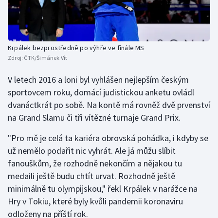
Krpálek bezprostředně po výhře ve finále MS
Zdroj:
ČTK/Šimánek Vít
V letech 2016 a loni byl vyhlášen nejlepším českým
sportovcem roku, domácí judistickou anketu ovládl
dvanáctkrát po sobě. Na kontě má rovněž dvě prvenství
na Grand Slamu či tři vítězné turnaje Grand Prix.
"Pro mě je celá ta kariéra obrovská pohádka, i kdyby se
už nemělo podařit nic vyhrát. Ale já můžu slíbit
fanouškům, že rozhodně nekončím a nějakou tu
medaili ještě budu chtít urvat. Rozhodně ještě
minimálně tu olympijskou," řekl Krpálek v narážce na
Hry v Tokiu, které byly kvůli pandemii koronaviru
odloženy na příští rok.