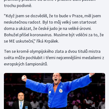
Stolní tenis
trochu podivně.
Triatlon
"Když jsem se dozvěděl, že to bude v Praze, měl jsem
neskutečnou radost. Byl to můj velký sen startovat
Veslování
doma a ukázat, že české judo je na veliké úrovni.
Bohužel přišel koronavirus. Musíme být vděčni za to, že
Vodní slalom
se ME uskuteční," říká Krpálek.
Volejbal
Ten se kromě olympijského zlata a dvou titulů mistra
světa může pochlubit i třemi nejcennějšími medailemi z
Ostatní
evropských šampionátů.