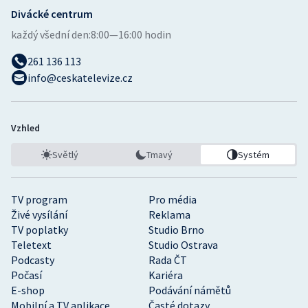
Divácké centrum
každý všední den:
8:00—16:00 hodin
261 136 113
info@ceskatelevize.cz
Vzhled
Světlý
Tmavý
Systém
TV program
Pro média
Živé vysílání
Reklama
TV poplatky
Studio Brno
Teletext
Studio Ostrava
Podcasty
Rada ČT
Počasí
Kariéra
E-shop
Podávání námětů
Mobilní a TV aplikace
Časté dotazy