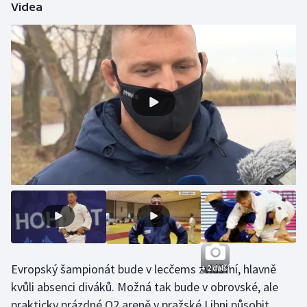
Videa
Olympijské hry
Parasport
Plavání
Plážový volejbal
Ragby
Rychlobruslení
Rychlostní kanoistika
Short track
Evropský šampionát bude v lecčems zvláštní, hlavně
+ 2 další
Sportovní střelba
kvůli absenci diváků. Možná tak bude v obrovské, ale
prakticky prázdné O2 areně v pražské Libni působit