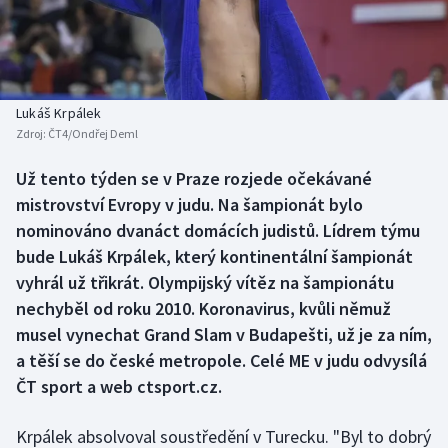
Baseball a softbal
Soutěže
Basketbal
Historické návraty
Biatlon
Aplikace ČT sport
Lukáš Krpálek
Zdroj:
ČT4/Ondřej Deml
Boby a skeleton
AZ kvíz
Už tento týden se v Praze rozjede očekávané
mistrovství Evropy v judu. Na šampionát bylo
Box
nominováno dvanáct domácích judistů. Lídrem týmu
Curling
bude Lukáš Krpálek, který kontinentální šampionát
vyhrál už třikrát. Olympijský vítěz na šampionátu
Dostihy
nechyběl od roku 2010. Koronavirus, kvůli němuž
musel vynechat Grand Slam v Budapešti, už je za ním,
Florbal
a těší se do české metropole. Celé ME v judu odvysílá
ČT sport a web ctsport.cz.
Futsal
Krpálek absolvoval soustředění v Turecku. "Byl to dobrý
Golf