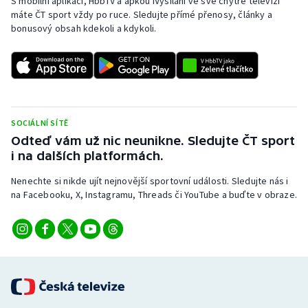
S mobilní aplikací, HbbTV a apkou iVysílání ve své chytré televizi
máte ČT sport vždy po ruce. Sledujte přímé přenosy, články a
bonusový obsah kdekoli a kdykoli.
SOCIÁLNÍ SÍTĚ
Odteď vám už nic neunikne. Sledujte ČT sport
i na dalších platformách.
Nenechte si nikde ujít nejnovější sportovní události. Sledujte nás i
na Facebooku, X, Instagramu, Threads či YouTube a buďte v obraze.