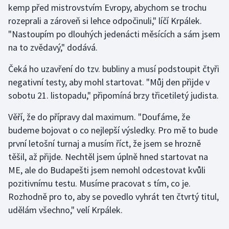
kemp před mistrovstvím Evropy, abychom se trochu
rozeprali a zároveň si lehce odpočinuli," líčí Krpálek.
Gymnastika
"Nastoupím po dlouhých jedenácti měsících a sám jsem
na to zvědavý," dodává.
Házená
Čeká ho uzavření do tzv. bubliny a musí podstoupit čtyři
Jezdectví
negativní testy, aby mohl startovat. "Můj den přijde v
sobotu 21. listopadu," připomíná brzy třicetiletý judista.
Judo
Věří, že do přípravy dal maximum. "Doufáme, že
Krasobruslení
budeme bojovat o co nejlepší výsledky. Pro mě to bude
první letošní turnaj a musím říct, že jsem se hrozně
Lezení
těšil, až přijde. Nechtěl jsem úplně hned startovat na
ME, ale do Budapešti jsem nemohl odcestovat kvůli
Lyže a snowboard
pozitivnímu testu. Musíme pracovat s tím, co je.
Moderní pětiboj
Rozhodně pro to, aby se povedlo vyhrát ten čtvrtý titul,
udělám všechno," velí Krpálek.
Motorsport