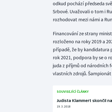
odkud pochází předseda svět
Srbové. Uvažovali o tom i Rus
rozhodovat mezi námi a Rum
Financování ze strany minis
rozloženo na roky 2019 a 20
případě, že by kandidatura 
rok 2021, podpora by se o ro
juda z příjmů od národních f
vlastních zdrojů. Šampionát
SOUVISEJÍCÍ ČLÁNKY
Judista Klammert skončil n
19. 3. 2018