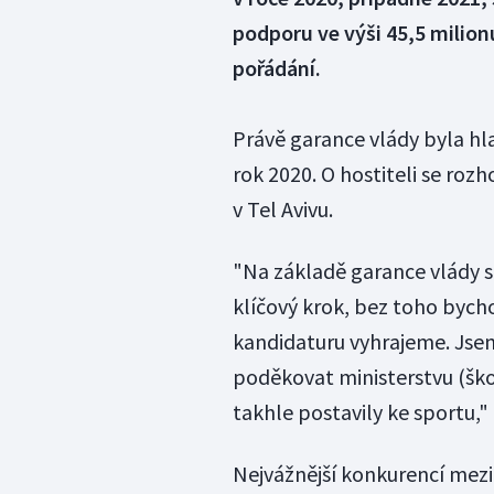
podporu ve výši 45,5 milion
pořádání.
Právě garance vlády byla h
rok 2020. O hostiteli se r
v Tel Avivu.
"Na základě garance vlády s
klíčový krok, bez toho bycho
kandidaturu vyhrajeme. Jsem
poděkovat ministerstvu (škol
takhle postavily ke sportu," 
Nejvážnější konkurencí mez