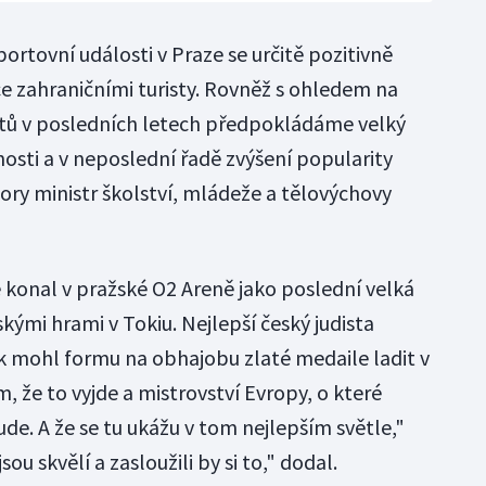
rtovní události v Praze se určitě pozitivně
e zahraničními turisty. Rovněž s ohledem na
tů v posledních letech předpokládáme velký
osti a v neposlední řadě zvýšení popularity
pory ministr školství, mládeže a tělovýchovy
 konal v pražské O2 Areně jako poslední velká
skými hrami v Tokiu. Nejlepší český judista
ak mohl formu na obhajobu zlaté medaile ladit v
 že to vyjde a mistrovství Evropy, o které
e. A že se tu ukážu v tom nejlepším světle,"
sou skvělí a zasloužili by si to," dodal.