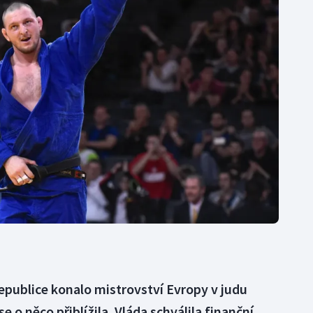
Moderní pětiboj
Triatlon
Motorsport
Veslování
Olympijské hry
Vodní slalom
Parasport
Volejbal
Plavání
Ostatní
Plážový volejbal
epublice konalo mistrovství Evropy v judu
e o něco přiblížila. Vláda schválila finanční