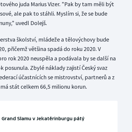
ového juda Marius Vizer. "Pak by tam měli být
ové, ale pak to stáhli. Myslím si, že se bude
uny," uvedl Dolejš.
terstva školství, mládeže a tělovýchovy bude
20, přičemž většina spadá do roku 2020. V
pro rok 2020 neuspěla a podávala by se další na
k posunula. Zbylé náklady zajistí Český svaz
ederací účastnících se mistrovství, partnerů a z
 má stát celkem 66,5 milionu korun.
a Grand Slamu v Jekatěrinburgu pátý