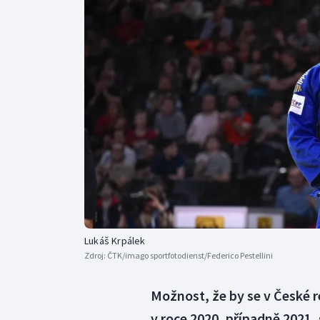
Curling
Dostihy
Florbal
Futsal
Golf
Gymnastika
Lukáš Krpálek
Zdroj:
ČTK/imago sportfotodienst/Federico Pestellini
Možnost, že by se v České r
v roce 2020, případně 2021, s