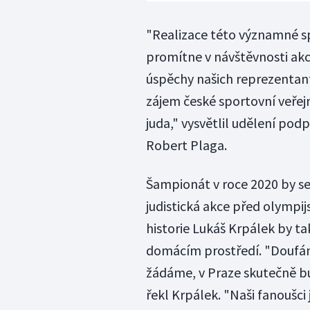
"Realizace této významné spo
promítne v návštěvnosti akc
úspěchy našich reprezentan
zájem české sportovní veřejn
juda," vysvětlil udělení pod
Robert Plaga.
Šampionát v roce 2020 by se
judistická akce před olympij
historie Lukáš Krpálek by t
domácím prostředí. "Doufám,
žádáme, v Praze skutečně bud
řekl Krpálek. "Naši fanoušci j