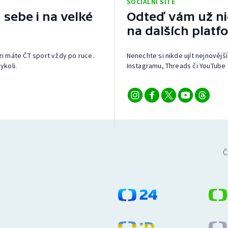
SOCIÁLNÍ SÍTĚ
 sebe i na velké
Odteď vám už nic
na dalších platf
izi máte ČT sport vždy po ruce.
Nenechte si nikde ujít nejnovější
ykoli.
Instagramu, Threads či YouTube 
Č