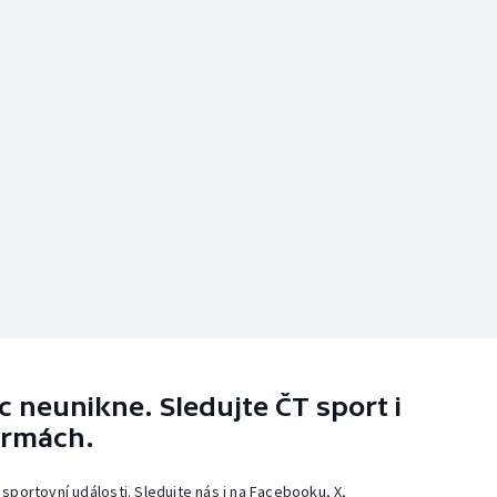
 neunikne. Sledujte ČT sport i
ormách.
 sportovní události. Sledujte nás i na Facebooku, X,