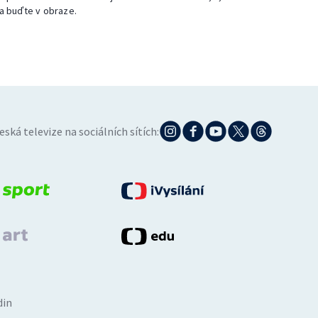
a buďte v obraze.
eská televize na sociálních sítích:
din