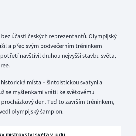
 bez účasti českých reprezentantů. Olympijský
yužil a před svým podvečerním tréninkem
potřetí navštívil druhou nejvyšší stavbu světa,
ree.
historická místa – šintoistickou svatyni a
už se myšlenkami vrátil ke světovému
í procházkový den. Teď to završím tréninkem,
edl olympijský šampion.
y mistrovství světa v judu