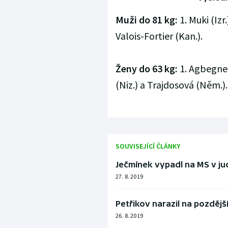
Muži do 81 kg:
1. Muki (Izr.
Valois-Fortier (Kan.).
Ženy do 63 kg:
1. Agbegneno
(Niz.) a Trajdosová (Něm.).
SOUVISEJÍCÍ ČLÁNKY
Ječmínek vypadl na MS v j
27. 8. 2019
Petřikov narazil na pozdějš
26. 8. 2019