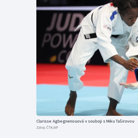
Curling
Dostihy
Florbal
Futsal
Golf
Gymnastika
Clarisse Agbegnenouová v souboji s Miku Taširovou
Zdroj:
ČTK/AP