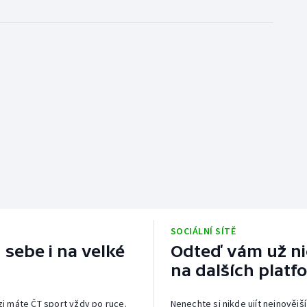
SOCIÁLNÍ SÍTĚ
 sebe i na velké
Odteď vám už nic
na dalších platf
izi máte ČT sport vždy po ruce.
Nenechte si nikde ujít nejnovější