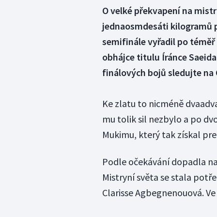
O velké překvapení na mistro
jednaosmdesáti kilogramů po
semifinále vyřadil po témě
obhájce titulu Íránce Saeida
finálových bojů sledujte na 
Ke zlatu to nicméně dvaadvac
mu tolik sil nezbylo a po dv
Mukimu, který tak získal pr
Podle očekávání dopadla nao
Mistryní světa se stala potř
Clarisse Agbegnenouová. Ve 