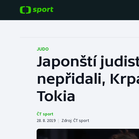
POPULÁRNÍ
DALŠÍ SPORTY
Fotbal
Americký fotbal
JUDO
Japonští judis
Hokej
Baseball a softbal
nepřidali, Krp
Tenis
Basketbal
Atletika
Tokia
Biatlon
Cyklistika
Boby a skeleton
ČT sport
28. 8. 2019
|
Zdroj:
ČT sport
Box