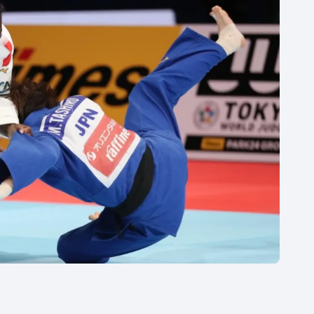
Moderní pětiboj
Triatlon
Motorsport
Veslování
Olympijské hry
Vodní slalom
Parasport
Volejbal
Plavání
Ostatní
Plážový volejbal