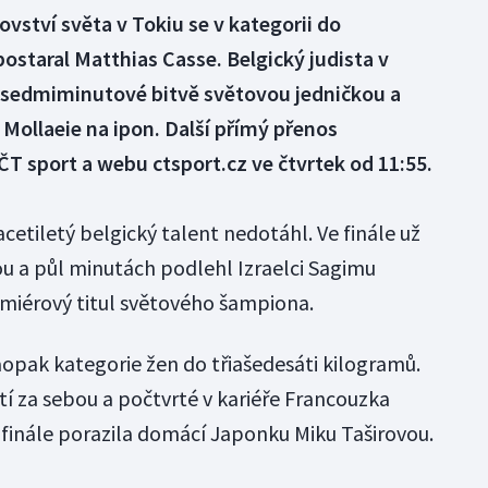
vství světa v Tokiu se v kategorii do
staral Matthias Casse. Belgický judista v
ř sedmiminutové bitvě světovou jedničkou a
 Mollaeie na ipon. Další přímý přenos
ČT sport a webu ctsport.cz ve čtvrtek od 11:55.
etiletý belgický talent nedotáhl. Ve finále už
ou a půl minutách podlehl Izraelci Sagimu
emiérový titul světového šampiona.
pak kategorie žen do třiašedesáti kilogramů.
etí za sebou a počtvrté v kariéře Francouzka
finále porazila domácí Japonku Miku Taširovou.