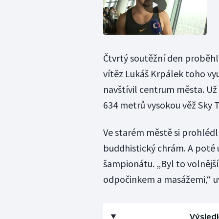
Čtvrtý soutěžní den proběhl
vítěz Lukáš Krpálek toho v
navštívil centrum města. Už 
634 metrů vysokou věž Sky T
Ve starém městě si prohlédl 
buddhistický chrám. A poté 
šampionátu. „Byl to volnějš
odpočinkem a masážemi,“ uv
Výsledk