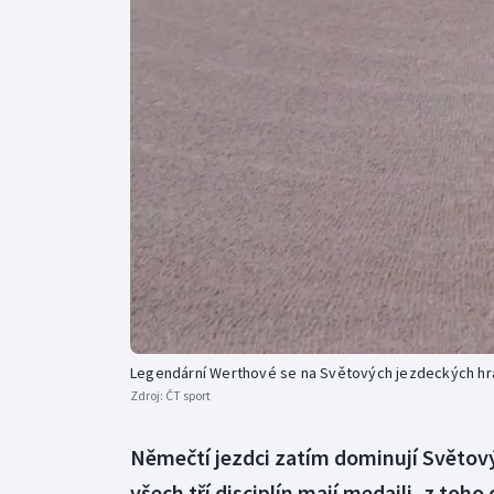
Curling
Dostihy
Florbal
Futsal
Golf
Gymnastika
Legendární Werthové se na Světových jezdeckých hr
Zdroj:
ČT sport
Němečtí jezdci zatím dominují Světo
všech tří disciplín mají medaili, z toho