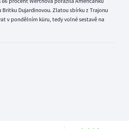
es 86 procent Werthová porazila Američanku
u Britku Dujardinovou. Zlatou sbírku z Trajonu
 v pondělním küru, tedy volné sestavě na