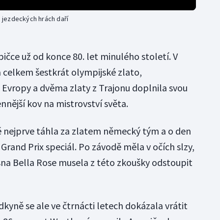
 jezdeckých hrách daří
ičce už od konce 80. let minulého století. V
 celkem šestkrát olympijské zlato,
 Evropy a dvěma zlaty z Trajonu doplnila svou
nnější kov na mistrovství světa.
ě nejprve táhla za zlatem německý tým a o den
í Grand Prix speciál. Po závodě měla v očích slzy,
lisna Bella Rose musela z této zkoušky odstoupit
kyně se ale ve čtrnácti letech dokázala vrátit