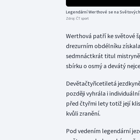
Legendární Werthové se na Světových
Zdroj:
ČT sport
Werthová patří ke světové šp
drezurním obdélníku získala
sedmnáctkrát titul mistryně
sbírku o osmý a devátý nejce
Devětačtyřicetiletá jezdkyn
později vyhrála i individuáln
před čtyřmi lety totiž její k
kvůli zranění.
Pod vedením legendární jezd