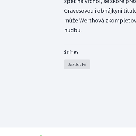
zpět na vrchol, se skóre př
Gravesovou i obhájkyni titul
může Werthová zkompletovat
hudbu.
ŠTÍTKY
Jezdectví