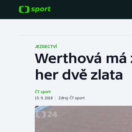
POPULÁRNÍ
DALŠÍ SPORTY
Fotbal
Americký fotbal
JEZDECTVÍ
Werthová má 
Hokej
Baseball a softbal
her dvě zlata
Tenis
Basketbal
Atletika
Biatlon
ČT sport
15. 9. 2018
|
Zdroj:
ČT sport
Cyklistika
Boby a skeleton
Box