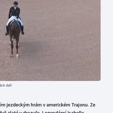
Moderní pětiboj
Triatlon
Motorsport
Veslování
Olympijské hry
Vodní slalom
Parasport
Volejbal
Plavání
Ostatní
Plážový volejbal
ách daří
vým jezdeckým hrám v americkém Trajonu. Ze
 dvě zlaté v drezuře. Legendární Isabelle