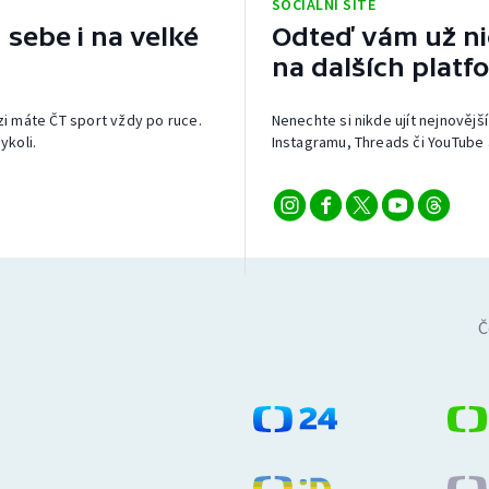
SOCIÁLNÍ SÍTĚ
 sebe i na velké
Odteď vám už nic
na dalších platf
izi máte ČT sport vždy po ruce.
Nenechte si nikde ujít nejnovější
ykoli.
Instagramu, Threads či YouTube 
Č