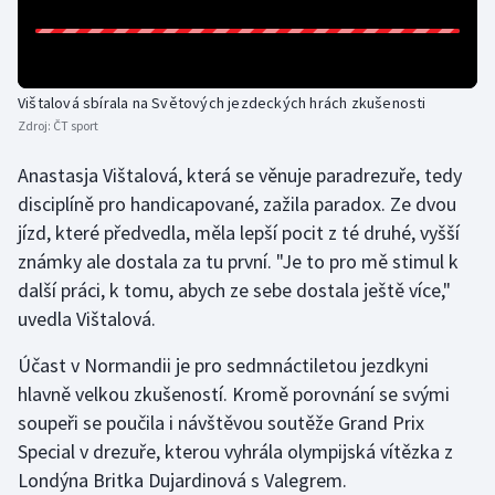
Gymnastika
Házená
Vištalová sbírala na Světových jezdeckých hrách zkušenosti
Zdroj:
ČT sport
Jezdectví
Anastasja Vištalová, která se věnuje paradrezuře, tedy
disciplíně pro handicapované, zažila paradox. Ze dvou
Judo
jízd, které předvedla, měla lepší pocit z té druhé, vyšší
známky ale dostala za tu první. "Je to pro mě stimul k
Krasobruslení
další práci, k tomu, abych ze sebe dostala ještě více,"
Lezení
uvedla Vištalová.
Účast v Normandii je pro sedmnáctiletou jezdkyni
Lyže a snowboard
hlavně velkou zkušeností. Kromě porovnání se svými
soupeři se poučila i návštěvou soutěže Grand Prix
Moderní pětiboj
Special v drezuře, kterou vyhrála olympijská vítězka z
Motorsport
Londýna Britka Dujardinová s Valegrem.