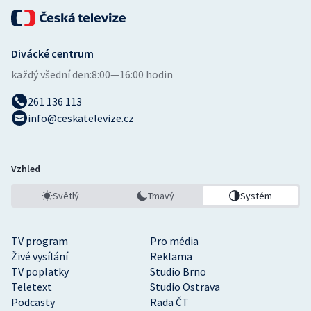
Divácké centrum
každý všední den:
8:00—16:00 hodin
261 136 113
info@ceskatelevize.cz
Vzhled
Světlý
Tmavý
Systém
TV program
Pro média
Živé vysílání
Reklama
TV poplatky
Studio Brno
Teletext
Studio Ostrava
Podcasty
Rada ČT