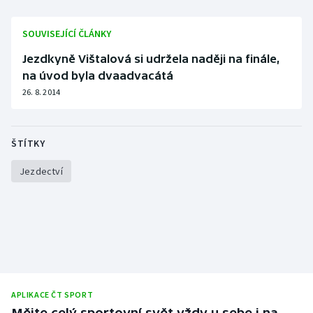
Olympijské hry
SOUVISEJÍCÍ ČLÁNKY
Parasport
Jezdkyně Vištalová si udržela naději na finále,
na úvod byla dvaadvacátá
Plavání
26. 8. 2014
Plážový volejbal
ŠTÍTKY
Ragby
Jezdectví
Rychlobruslení
Rychlostní kanoistika
Short track
Sportovní střelba
APLIKACE ČT SPORT
Mějte celý sportovní svět vždy u sebe i na