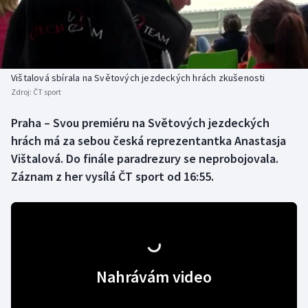
Baseball a softbal
Soutěže
Basketbal
Historické návraty
Biatlon
Aplikace ČT sport
Vištalová sbírala na Světových jezdeckých hrách zkušenosti
Zdroj:
ČT sport
Boby a skeleton
AZ kvíz
Praha – Svou premiéru na Světových jezdeckých
hrách má za sebou česká reprezentantka Anastasja
Box
Vištalová. Do finále paradrezury se neprobojovala.
Curling
Záznam z her vysílá ČT sport od 16:55.
Dostihy
Florbal
Nahrávám video
Futsal
Golf