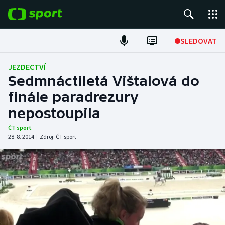
POPULÁRNÍ
SLEDOVAT
Fotbal
JEZDECTVÍ
Sedmnáctiletá Vištalová do
Hokej
finále paradrezury
nepostoupila
Tenis
ČT sport
Atletika
28. 8. 2014
|
Zdroj:
ČT sport
Cyklistika
DALŠÍ SPORTY
Americký fotbal
NEPŘEHLÉDNĚTE