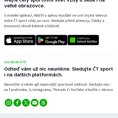
Stolní tenis
velké obrazovce.
S mobilní aplikací, HbbTV a apkou iVysílání ve své chytré televizi
Triatlon
máte ČT sport vždy po ruce. Sledujte přímé přenosy, články a
bonusový obsah kdekoli a kdykoli.
Veslování
Vodní slalom
Volejbal
SOCIÁLNÍ SÍTĚ
Ostatní
Odteď vám už nic neunikne. Sledujte ČT sport
i na dalších platformách.
Nenechte si nikde ujít nejnovější sportovní události. Sledujte nás i
na Facebooku, X, Instagramu, Threads či YouTube a buďte v obraze.