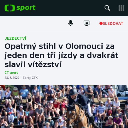
POPULÁRNÍ
SLEDOVAT
Fotbal
JEZDECTVÍ
Opatrný stihl v Olomouci za
Hokej
jeden den tři jízdy a dvakrát
slavil vítězství
Tenis
ČT sport
Atletika
23. 6. 2022
|
Zdroj:
ČTK
Cyklistika
DALŠÍ SPORTY
Americký fotbal
NEPŘEHLÉDNĚTE