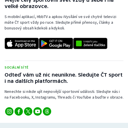
Stolní tenis
velké obrazovce.
S mobilní aplikací, HbbTV a apkou iVysílání ve své chytré televizi
Triatlon
máte ČT sport vždy po ruce. Sledujte přímé přenosy, články a
bonusový obsah kdekoli a kdykoli.
Veslování
Vodní slalom
Volejbal
SOCIÁLNÍ SÍTĚ
Ostatní
Odteď vám už nic neunikne. Sledujte ČT sport
i na dalších platformách.
Nenechte si nikde ujít nejnovější sportovní události. Sledujte nás i
na Facebooku, X, Instagramu, Threads či YouTube a buďte v obraze.