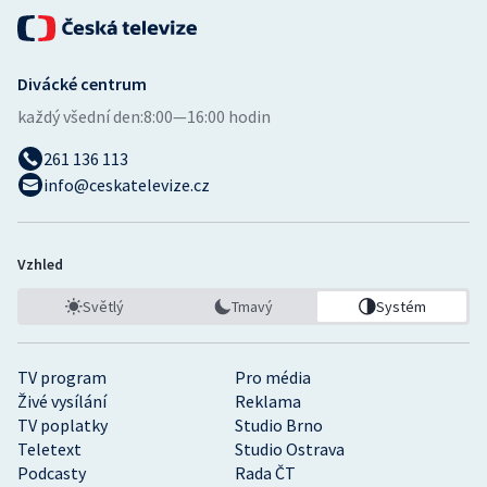
Divácké centrum
každý všední den:
8:00—16:00 hodin
261 136 113
info@ceskatelevize.cz
Vzhled
Světlý
Tmavý
Systém
TV program
Pro média
Živé vysílání
Reklama
TV poplatky
Studio Brno
Teletext
Studio Ostrava
Podcasty
Rada ČT