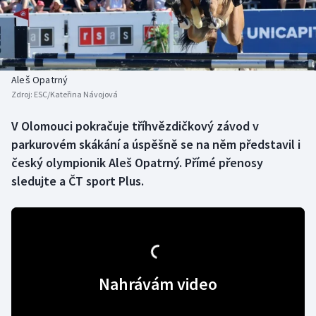
Baseball a softbal
Soutěže
Basketbal
Historické návraty
Biatlon
Aplikace ČT sport
Aleš Opatrný
Zdroj:
ESC/Kateřina Návojová
Boby a skeleton
AZ kvíz
V Olomouci pokračuje tříhvězdičkový závod v
parkurovém skákání a úspěšně se na něm představil i
Box
český olympionik Aleš Opatrný. Přímé přenosy
Curling
sledujte a ČT sport Plus.
Dostihy
Florbal
Nahrávám video
Futsal
Golf