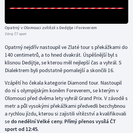
Gymnastika
Házená
Opatrný v Olomouci zvítězil s Dedijtje i Foreverem
Zdroj:
ČT sport
Jezdectví
Opatrný nejdřív nastoupil ve Zlaté tour s překážkami do
140 centimetrů, a to hned dvakrát. Úspěšnější byl s
Judo
klisnou Dedijtje, se kterou měl nejlepší čas a vyhrál. S
Dialektrem byli podstatně pomalejší a skončili 16.
Krasobruslení
Vzápětí ho čekala kategorie Diamond tour. Nastoupil
Lezení
do ní s olympijským koněm Foreverem, se kterým v
Olomouci před dvěma lety vyhrál Grand Prix. V závodě s
Lyže a snowboard
metr a půl vysokými překážkami předvedli bezchybnou
a rychlou jízdu, kterou si zajistili vítězství a kvalifikovali
Moderní pětiboj
se
do nedělní Velké ceny. Přímý přenos vysílá ČT
Motorsport
sport od 12:45.