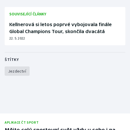
Olympijské hry
SOUVISEJÍCÍ ČLÁNKY
Parasport
Kellnerová si letos poprvé vybojovala finále
Global Champions Tour, skončila dvacátá
Plavání
22. 5. 2022
Plážový volejbal
ŠTÍTKY
Ragby
Jezdectví
Rychlobruslení
Rychlostní kanoistika
Short track
Sportovní střelba
APLIKACE ČT SPORT
Mějte celý sportovní svět vždy u sebe i na