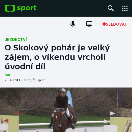
POPULÁRNÍ
SLEDOVAT
Fotbal
JEZDECTVÍ
O Skokový pohár je velký
Hokej
zájem, o víkendu vrcholí
úvodní díl
Tenis
roh
Atletika
20. 4. 2013
|
Zdroj:
ČT sport
Cyklistika
DALŠÍ SPORTY
Americký fotbal
NEPŘEHLÉDNĚTE