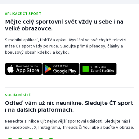
Stolní tenis
APLIKACE ČT SPORT
Triatlon
Mějte celý sportovní svět vždy u sebe i na
velké obrazovce.
Veslování
S mobilní aplikací, HbbTV a apkou iVysílání ve své chytré televizi
máte ČT sport vždy po ruce. Sledujte přímé přenosy, články a
Vodní slalom
bonusový obsah kdekoli a kdykoli.
Volejbal
Ostatní
SOCIÁLNÍ SÍTĚ
Odteď vám už nic neunikne. Sledujte ČT sport
i na dalších platformách.
Nenechte si nikde ujít nejnovější sportovní události. Sledujte nás i
na Facebooku, X, Instagramu, Threads či YouTube a buďte v obraze.