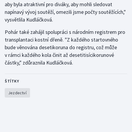
aby byla atraktivní pro diváky, aby mohli sledovat
Olympijské hry
napínavý vývoj soutěží, omezili jsme počty soutěžících,"
vysvětlila Kudláčková.
Parasport
Pohár také zahájil spolupráci s národním registrem pro
Plavání
transplantaci kostní dřeně. "Z každého startovného
bude věnována desetikoruna do registru, což může
Plážový volejbal
v rámci každého kola činit až desetitisícikorunové
částky," zdůraznila Kudláčková.
Ragby
Rychlobruslení
ŠTÍTKY
Jezdectví
Rychlostní kanoistika
Short track
Sportovní střelba