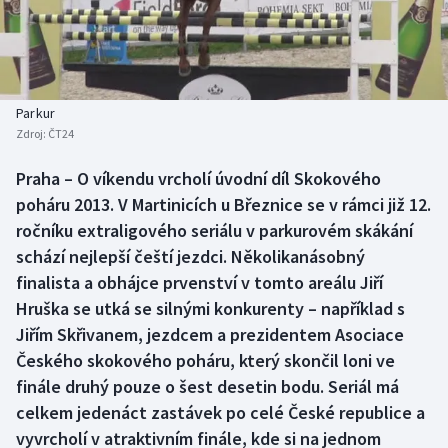
Baseball a softbal
Soutěže
Basketbal
Historické návraty
Biatlon
Aplikace ČT sport
Parkur
Zdroj:
ČT24
Boby a skeleton
AZ kvíz
Praha – O víkendu vrcholí úvodní díl Skokového
poháru 2013. V Martinicích u Březnice se v rámci již 12.
Box
ročníku extraligového seriálu v parkurovém skákání
Curling
schází nejlepší čeští jezdci. Několikanásobný
finalista a obhájce prvenství v tomto areálu Jiří
Dostihy
Hruška se utká se silnými konkurenty – například s
Jiřím Skřivanem, jezdcem a prezidentem Asociace
Florbal
Českého skokového poháru, který skončil loni ve
finále druhý pouze o šest desetin bodu. Seriál má
Futsal
celkem jedenáct zastávek po celé České republice a
vyvrcholí v atraktivním finále, kde si na jednom
Golf