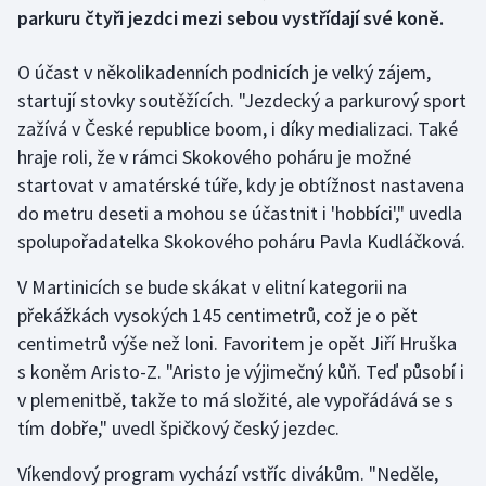
parkuru čtyři jezdci mezi sebou vystřídají své koně.
Gymnastika
O účast v několikadenních podnicích je velký zájem,
startují stovky soutěžících. "Jezdecký a parkurový sport
Házená
zažívá v České republice boom, i díky medializaci. Také
Jezdectví
hraje roli, že v rámci Skokového poháru je možné
startovat v amatérské túře, kdy je obtížnost nastavena
Judo
do metru deseti a mohou se účastnit i 'hobbíci'," uvedla
spolupořadatelka Skokového poháru Pavla Kudláčková.
Krasobruslení
V Martinicích se bude skákat v elitní kategorii na
Lezení
překážkách vysokých 145 centimetrů, což je o pět
centimetrů výše než loni. Favoritem je opět Jiří Hruška
Lyže a snowboard
s koněm Aristo-Z. "Aristo je výjimečný kůň. Teď působí i
v plemenitbě, takže to má složité, ale vypořádává se s
Moderní pětiboj
tím dobře," uvedl špičkový český jezdec.
Motorsport
Víkendový program vychází vstříc divákům. "Neděle,