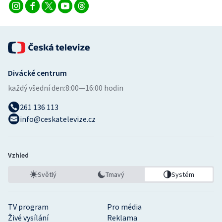
Divácké centrum
každý všední den:
8:00—16:00 hodin
261 136 113
info@ceskatelevize.cz
Vzhled
Světlý
Tmavý
Systém
TV program
Pro média
Živé vysílání
Reklama